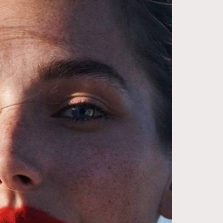
FigaroDigitalCover
12
FigaroExhibition
1
FigaroExpert
41
FigaroFrancais
1
FigaroGadget
647
FigaroHealth
128
FigaroHub
68
FigaroIcon
156
FigaroInsight