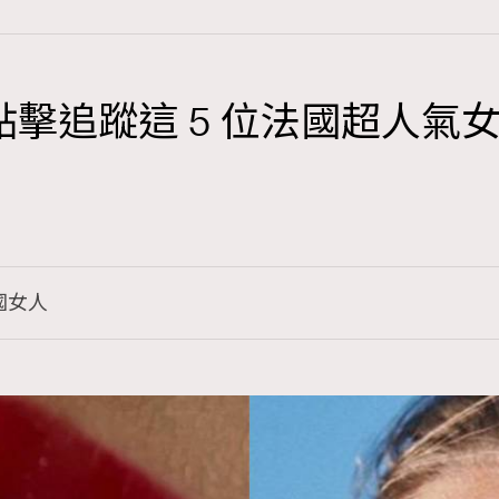
點擊追蹤這 5 位法國超人
TRENDING
3
AFrenchMind
1
DressLikeAParisienne
國女人
103
EmpowerF
191
FashionWeek
308
FigaroAesthetic