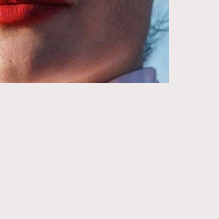
271
FigaroIssue
87
FigaroJewellery
230
FigaroLifestyle
89
FigaroLove
20
FigaroMasterclass
90
FigaroMusic
89
FigaroStyle
14
FigaroSubculture
48
FigaroTalk