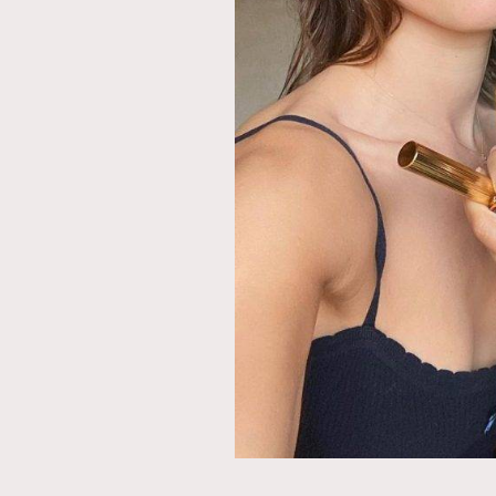
AFrenchMind
D