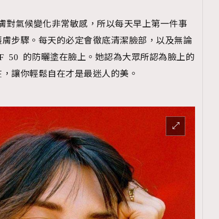
自己的皮膚對氣候變化非常敏感，所以每天早上第一件事
護膚步驟。每天的必定會徹底清潔臉部，以及無論
的防曬塗在臉上。她認為大眾所認為臉上的
F 50
覽(
nmg.com.hk/privacy
) 閱讀本
在，讓你輕鬆自在才是最迷人的美。
資訊，本人同意新傳媒集團使用