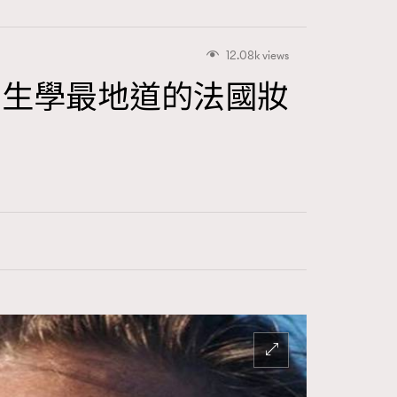
12.08k views
氣女生學最地道的法國妝
415
FigaroAstrology
424
FigaroBeauty
7
FigaroBeautyRitual
547
FigaroCeleb
281
FigaroCinéma
17