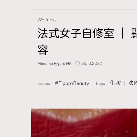
Wellness
法式女子自修室 ｜ 
Fashion
容
Art
Madame Figaro HK
26.10.2022
FigaroBeauty
化妝
法
Series:
Tags:
Wellness
Paris