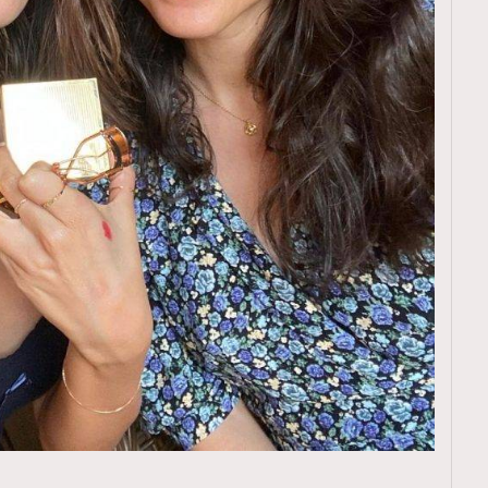
TRENDING
ressLikeAParisienne
Empower
FigaroAesthetic