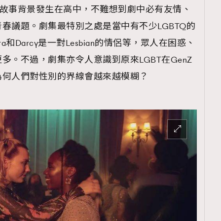
TRENDING
修課》的故事背景發生在高中，不難想到劇中必有友情、
春議題。劇集最特別之處是當中有不少LGBTQ的
ressLikeAParisienne
Empower
ra和Darcy是一對Lesbian的情侶等，眾人在困惑、
FigaroAesthetic
多。不過，劇集亦令人意識到原來LGBT在GenZ
為何人們對性別的界線會越來越模糊？