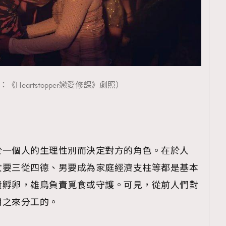
覽(
nmg.com.hk/privacy
) 閱讀本
資訊，本人同意新傳媒集團使用
《Heartstopper戀愛修課》劇照）
於一個人的生理性別而決定對方的角色。在於人
女要三從四德、男要成為家庭經濟支柱等都是基本
責孵卵，雄鳥負責覓食或守護。可見，從前人們對
用之來分工的。