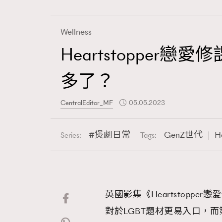
Wellness
Heartstopper
Fashion
多了？
Art
CentralEditor_MF
05.05.2023
煲劇日常
GenZ世代
H
Series:
Tags:
Wellness
英國影集《Heartstoppe
Paris
對於LGBT題材更易入口，