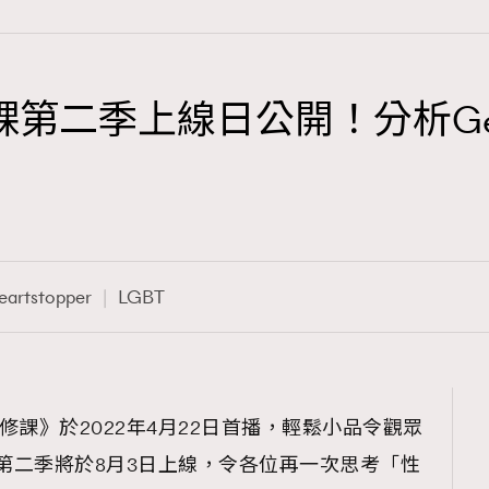
戀愛修課第二季上線日公開！分析G
TRENDING
3
AFrenchMind
1
DressLikeAParisienne
eartstopper
LGBT
103
EmpowerF
191
FashionWeek
308
FigaroAesthetic
r戀愛修課》於2022年4月22日首播，輕鬆小品令觀眾
而第二季將於8月3日上線，令各位再一次思考「性