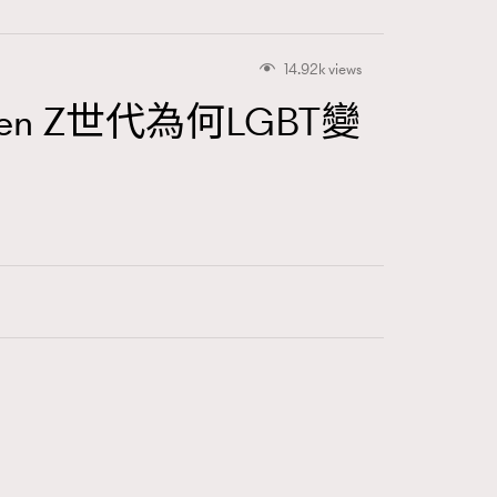
14.92k views
en Z世代為何LGBT變
416
FigaroAstrology
424
FigaroBeauty
7
FigaroBeautyRitual
547
FigaroCeleb
281
FigaroCinéma
17