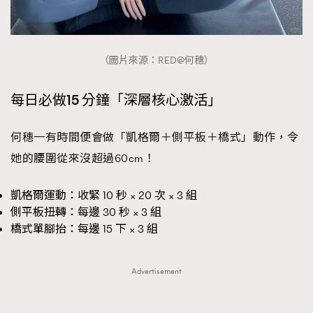
（圖片來源：RED@何穗）
每日必做15 分鐘「深層核心激活」
何穗一有時間便會做「凱格爾＋側平板＋橋式」動作，令
她的腰圍從來沒超過60cm！
凱格爾運動：收緊 10 秒 × 20 次 × 3 組
側平板扭轉：每邊 30 秒 × 3 組
橋式單腳抬：每邊 15 下 × 3 組
Advertisement