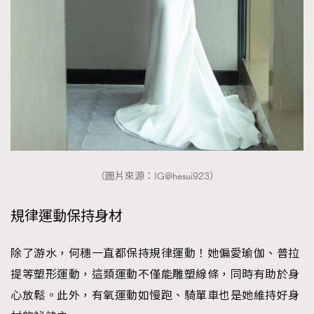
About us
Collaboration Opportunity
Disclaimer
Privacy
New Media Group
|
Madame Figaro editions:
France
|
Greece
|
Japan
|
Portugal
|
Spain
（圖片來源：IG@hesui923）
規律運動保持身材
除了游水，何穗一直都保持規律運動！她偏愛瑜伽、普拉
提等塑形運動，這類運動不僅能雕塑線條，同時有助於身
心放鬆。此外，有氧運動如慢跑、騎單車也是她維持好身