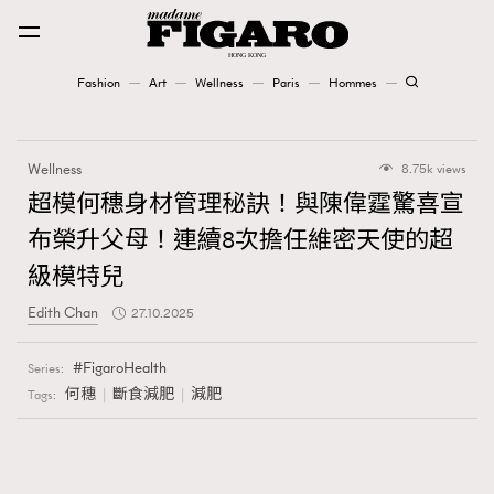
Fashion
Art
Wellness
Paris
Hommes
Fashion
Wellness
8.75k views
Art
超模何穗身材管理秘訣！與陳偉霆驚喜宣
布榮升父母！連續8次擔任維密天使的超
Wellness
級模特兒
Karena Lam is On Our Cover
Edith Chan
27.10.2025
Paris
FigaroHealth
Series:
何穗
斷食減肥
減肥
Tags:
Hommes