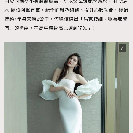
由於何穗從小身體較虛弱，所以父母讓她學游水。由於游
時裝心理學
2
水 屬低衝擊有氧，能全面雕塑線條、提升心肺功能，經過
當巨蟹座遇上處女座 Tyson Yoshi x 林家謙
煲劇日常
334
連續7年每天游2公里，何穗便練出「肩寬腰細、腿長無贅
玩物壯志
1
肉」的骨架，在高中時身高已達到178cm！
本人已詳閱並同意遵守本文列明條款及細則。 請瀏覽
(
nmg.com.hk/privacy
) 閱讀本公司的私隱政策聲明。
本人願意接收新傳媒集團的最新消息及其他宣傳資訊，本人同意
新傳媒集團使用本人的個人資料於任何推廣用途。