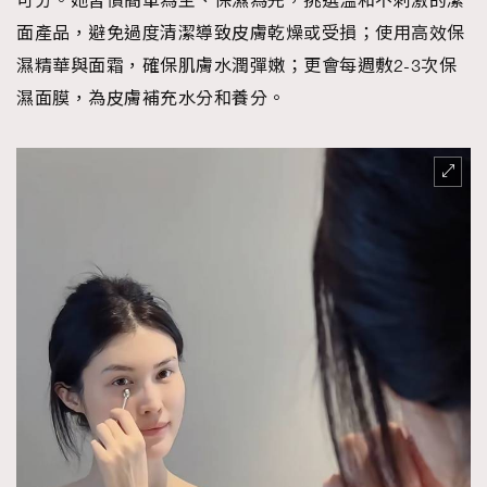
可分。她習慣簡單為主、保濕為先，挑選溫和不刺激的潔
面產品，避免過度清潔導致皮膚乾燥或受損；使用高效保
AFrenchMind
DressLikeAParisienne
濕精華與面霜，確保肌膚水潤彈嫩；更會每週敷2-3次保
EmpowerF
FashionWeek
FigaroAesthetic
濕面膜，為皮膚補充水分和養分。