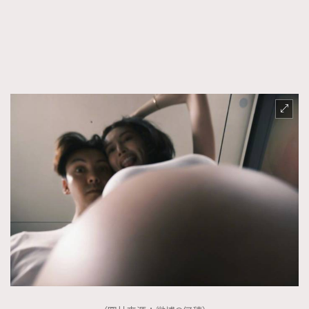
FigaroFrancais
41
FigaroGadget
1
FigaroHealth
647
FigaroHub
128
FigaroIcon
68
法國五月French May專訪四位香港文藝代表
FigaroInsight
156
FigaroIssue
271
FigaroJewellery
87
FigaroLifestyle
230
FigaroLove
89
FigaroMasterclass
20
FigaroMusic
90
FigaroStyle
89
#FigaroIssue 容祖兒封面專訪｜追逐歌手夢
FigaroSubculture
14