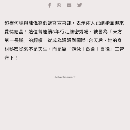
TRENDING
#FigaroExhibition 群星力撐MF X Leung Mo《See
AFrenchMind
3
超模何穗與陳偉霆低調官宣喜訊，表示兩人已結婚並迎來
You In My Dream》展覽
DressLikeAParisienne
1
愛情結晶！這位曾連續8年行走維密秀場、被譽為「東方
EmpowerF
103
第一長腿」的超模，從成為媽媽到國際T台天后，她的身
FashionWeek
191
材秘密從來不是天生，而是靠「游泳＋飲食＋自律」三管
FigaroAesthetic
308
齊下！
FigaroAstrology
415
FigaroBeauty
424
Advertisement
FigaroBeautyRitual
7
FigaroCeleb
547
#FigaroExhibition Wyman 揭曉 Figaro Exhibition
FigaroCinéma
281
第二站！
FigaroDigitalCover
17
FigaroExhibition
12
FigaroExpert
1