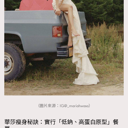
About us
Collaboration Opportunity
Disclaimer
Privacy
New Media Group
|
Madame Figaro editions:
France
|
Greece
|
Japan
|
Portugal
|
Spain
（圖片來源：IG@_mariahwasa）
華莎瘦身秘訣：實行「低鈉、高蛋白原型」餐