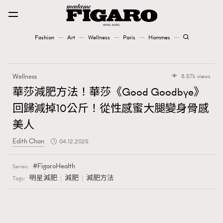
Fashion
Art
Wellness
Paris
Hommes
Fashion
Wellness
8.57k views
Art
華莎減肥方法！華莎《Good Goodbye》
回歸減掉10公斤！從性感蜜大腿變身骨感
Wellness
美人
Karena Lam is On Our Cover
Edith Chan
04.12.2025
Paris
FigaroHealth
Series:
明星減肥
減肥
減肥方法
Tags:
Hommes