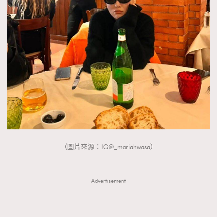
（圖片來源：IG@_mariahwasa）
Advertisement