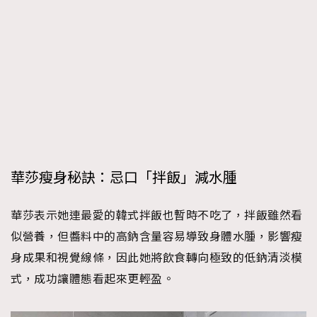
華莎瘦身秘訣：忌口「拌飯」減水腫
華莎表示她連最愛的韓式拌飯也暫時不吃了，拌飯雖然看
似營養，但醬料中的高鈉含量容易導致身體水腫，影響瘦
身成果和視覺線條，因此她將飲食轉向極致的低鈉清淡模
式，成功讓體態看起來更輕盈。
TRENDING