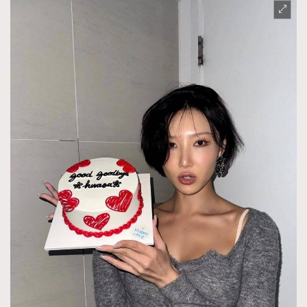
AFrenchMind
DressLikeAParisienne
EmpowerF
FashionWeek
FigaroAesthetic