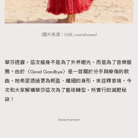
FigaroTalk
48
FigaroWatch
83
Grooming&Fitness
38
HommesFashion
2
（圖片來源：IG@_mariahwasa）
HommeStyle
132
NoBagNoLife
349
People
53
華莎透露，這次瘦身不是為了外界眼光，而是為了音樂服
#FigaroIssue 專訪陳漢娜Hanna與Takuro｜模特
TheFrenchWay
145
務。由於〈Good Goodbye〉是一首關於分手與療傷的歌
情侶談愛情
VAxChowSangSang
4
曲，她希望透過更為輕盈、纖細的身形，來詮釋意境，今
WatchesWonder&Beyond
21
次和大家解構華莎這次為了藝術轉型，所實行的減肥秘
WatchesWonder&Beyond
1
訣！
向ChanelN°5致敬
1
大時代小事情
42
Advertisement
時尚熱話
537
時尚配飾
297