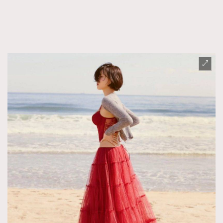
FigaroFrancais
41
FigaroGadget
1
FigaroHealth
647
FigaroHub
128
FigaroIcon
68
法國五月French May專訪四位香港文藝代表
FigaroInsight
156
FigaroIssue
271
FigaroJewellery
87
FigaroLifestyle
230
FigaroLove
89
FigaroMasterclass
20
FigaroMusic
90
FigaroStyle
89
#FigaroIssue 容祖兒封面專訪｜追逐歌手夢
FigaroSubculture
14