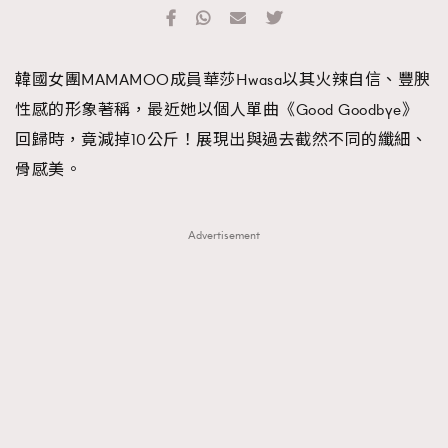
TRENDING
#FigaroExhibition 群星力撐MF X Leung Mo《See
AFrenchMind
3
韓國女團MAMAMOO成員華莎Hwasa以其火辣自信、豐腴
You In My Dream》展覽
DressLikeAParisienne
1
性感的形象著稱，最近她以個人單曲《Good Goodbye》
EmpowerF
103
回歸時，竟減掉10公斤！展現出與過去截然不同的纖細、
FashionWeek
191
骨感美。
FigaroAesthetic
308
FigaroAstrology
416
Advertisement
FigaroBeauty
424
FigaroBeautyRitual
7
FigaroCeleb
547
#FigaroExhibition Wyman 揭曉 Figaro Exhibition
FigaroCinéma
281
第二站！
FigaroDigitalCover
17
FigaroExhibition
12
FigaroExpert
1