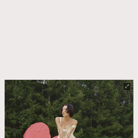
時裝心理學
2
當巨蟹座遇上處女座 Tyson Yoshi x 林家謙
煲劇日常
334
玩物壯志
1
本人已詳閱並同意遵守本文列明條款及細則。 請瀏覽
(
nmg.com.hk/privacy
) 閱讀本公司的私隱政策聲明。
本人願意接收新傳媒集團的最新消息及其他宣傳資訊，本人同意
新傳媒集團使用本人的個人資料於任何推廣用途。