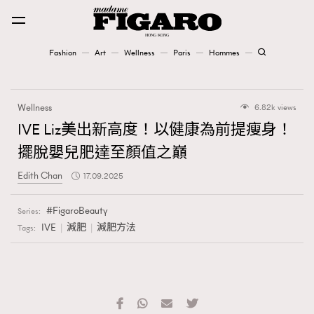
Fashion
Art
Wellness
Paris
Hommes
Fashion
Wellness
6.82k views
Art
IVE Liz美出新高度！以健康為前提瘦身！
擺脫嬰兒肥達至顏值之巔
Wellness
Edith Chan
17.09.2025
Karena Lam is On Our Cover
FigaroBeauty
Series:
Paris
IVE
減肥
減肥方法
Tags:
Hommes