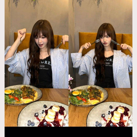
About us
Collaboration Opportunity
Disclaimer
Privacy
New Media Group
|
Madame Figaro editions:
France
|
Greece
|
Japan
|
Portugal
|
Spain