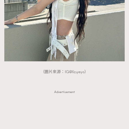
FigaroTalk
48
FigaroWatch
83
Grooming&Fitness
38
HommesFashion
2
HommeStyle
132
NoBagNoLife
349
People
53
#FigaroIssue 專訪陳漢娜Hanna與Takuro｜模特
TheFrenchWay
145
情侶談愛情
（圖片來源：
IG@liz.yeyo
）
VAxChowSangSang
4
WatchesWonder&Beyond
21
WatchesWonder&Beyond
1
Advertisement
向ChanelN°5致敬
1
大時代小事情
42
時尚熱話
537
時尚配飾
297