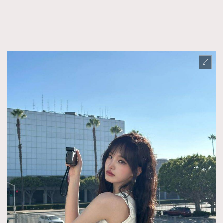
FigaroFrancais
41
FigaroGadget
1
FigaroHealth
647
FigaroHub
128
FigaroIcon
68
法國五月French May專訪四位香港文藝代表
FigaroInsight
156
FigaroIssue
271
FigaroJewellery
87
FigaroLifestyle
230
FigaroLove
89
FigaroMasterclass
20
FigaroMusic
90
FigaroStyle
89
#FigaroIssue 容祖兒封面專訪｜追逐歌手夢
FigaroSubculture
14