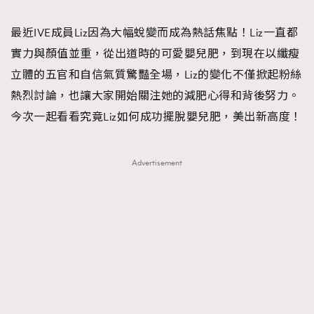
TRENDING
最近IVE成員Liz因為大幅蛻變而成為熱話焦點！Liz一直都
#FigaroExhibition 群星力撐MF X Leung Mo《See
AFrenchMind
3
實力與顏值並重，從出道時的可愛嬰兒肥，到現在以纖瘦
You In My Dream》展覽
DressLikeAParisienne
1
立體的五官和自信氣質驚豔全場，Liz的變化不僅掀起粉絲
EmpowerF
103
熱烈討論，也讓大家開始關注她的減肥心得和背後努力。
FashionWeek
191
今次一起看看究竟Liz如何成功擺脫嬰兒肥，美出新高度！
FigaroAesthetic
308
FigaroAstrology
416
Advertisement
FigaroBeauty
424
FigaroBeautyRitual
7
FigaroCeleb
547
#FigaroExhibition Wyman 揭曉 Figaro Exhibition
FigaroCinéma
281
第二站！
FigaroDigitalCover
17
FigaroExhibition
12
FigaroExpert
1