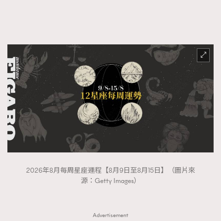
AFrenchMind
DressLikeAParisienne
EmpowerF
FashionWeek
FigaroAesthetic
2026年8月每周星座運程【8月9日至8月15日】（圖片來
源：Getty Images）
Advertisement