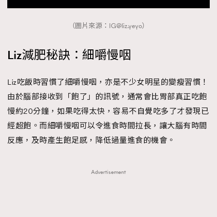
（圖片來源：
IG@liz.yeyo
）
Liz減肥秘訣：細嚼慢咽
Liz吃飯時習慣了細嚼慢咽，亦是不少女明星的變瘦習慣！
由於腦部接收到「飽了」的訊號，通常會比胃部真正吃飽
慢約20分鐘，如果吃得太快，容易不自覺吃多了才發現已
經超飽。而細嚼慢咽可以令進食時間拉長，讓大腦有時間
反應，及時產生飽足感，降低過量進食的機會。
Advertisement