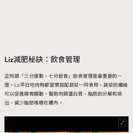
時裝心理學
2
當巨蟹座遇上處女座 Tyson Yoshi x 林家謙
煲劇日常
334
玩物壯志
1
Liz減肥秘訣：飲食管理
正所謂「三分運動，七分飲食」飲食管理是最重要的一
本人已詳閱並同意遵守本文列明條款及細則。 請瀏覽
環，Liz平日吃肉時都習慣搭配蔬菜一同食用，蔬菜的纖維
(
nmg.com.hk/privacy
) 閱讀本公司的私隱政策聲明。
可以促進腸胃蠕動，幫助肉類蛋白質、脂肪的分解和排
本人願意接收新傳媒集團的最新消息及其他宣傳資訊，本人同意
新傳媒集團使用本人的個人資料於任何推廣用途。
出，減少脂肪堆積在體內。