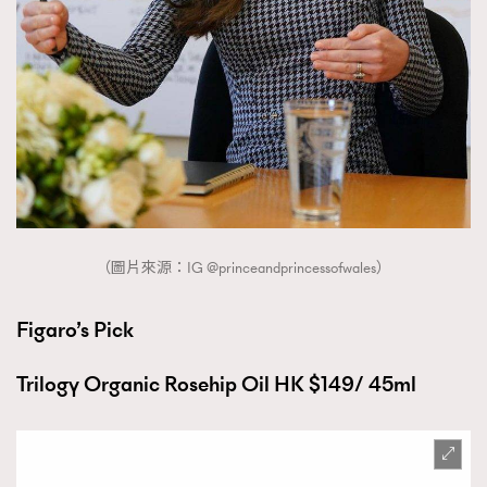
（圖片來源：IG @princeandprincessofwales）
Figaro’s Pick
Trilogy Organic Rosehip Oil HK $149/ 45ml