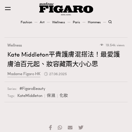
Fashion
Art
Wellness
Paris
Hommes
Fashion
Wellness
19.54k views
Art
Kate Middleton平貴護膚混搭法！最愛護
膚油百元起、妝容藏兩大小心思
Wellness
Madame Figaro HK
27.06.2025
Karena Lam is On Our Cover
FigaroBeauty
Series:
Paris
KateMiddleton
保濕
化妝
Tags:
Hommes