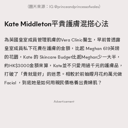
（圖片來源：IG @princeandprincessofwales）
About us
Collaboration Opportunity
Disclaimer
Privacy
New Media Group
|
Madame Figaro editions:
France
|
Greece
Kate Middleton平貴護膚混搭心法
|
Japan
|
Portugal
|
Spain
為英國皇室成員管理肌膚的Vera Clinic醫生，早前曾透露
皇室成員私下花費在護膚的金額，比起 Meghan 619英鎊
的花園，Kate 的 Skincare Budget比起Meghan少一大半，
約HK$3000金額來算，Kate並不只愛用過千元的護膚品，
打破了「貴就是好」的迷思。相較於前妯娌月花約萬元做
Facial ，到底她是如何用親民價格養出貴婦肌？
Advertisement