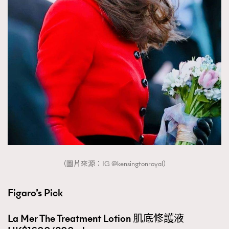
（圖片來源：IG @kensingtonroyal）
Figaro’s Pick
La Mer The Treatment Lotion 肌底修護液