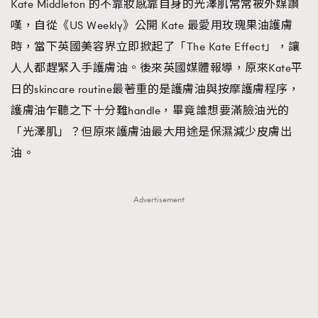
Kate Middleton 的不靠妝感靠自身的光澤肌常常被外媒讚
嘆，自從《US Weekly》公開 Kate 最愛用玫瑰果油護膚
時，當下英國美容界立即掀起了「The Kate Effect」，讓
人人都趕緊入手護膚油。後來英國媒體報導，原來Kate平
日的skincare routine最著重的是護膚油與按摩護膚程序，
護膚油乍聽之下十分難handle，畢竟誰想要滿臉油光的
「光澤肌」？但原來護膚油最大用途是保濕減少皮膚出
油。
Advertisement