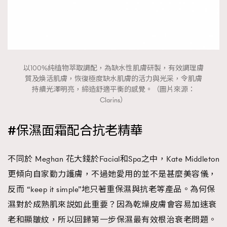
AFrenchMind
DressLikeAParisienne
EmpowerF
FashionWeek
FigaroAesthetic
以100%純植物萃取調配，為缺水性肌膚研製，有效調理膚
質及煥活肌膚，恢復極度缺水肌膚的活力與光采，令肌膚
持續光澤明亮，締造舒適平衡的感覺。（圖片來源：
Clarins）
#保濕面霜配合抗老精華
不同於 Meghan 花大錢於Facial和Spa之中，Kate Middleton
更傾向自家勤力護膚，不過她愛用的並不是甚麼美容儀，
反而 “keep it simple”地只著重保濕與抗老等產品。為何保
濕對於成熟肌來説如此重要？因為乾燥皮膚會容易加速衰
老和顯皺紋，所以回歸第一步保濕最有效根治衰老問題。