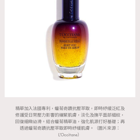
精華加入法國專利，蠟菊奇蹟抗壓萃取，即時紓緩泛紅及
修護受日常壓力影響的繃緊肌膚，淡化及撫平面部細紋，
回復細緻幼滑。結合蠟菊精華油，強化肌源打好基礎；再
透過蠟菊奇蹟抗壓萃取即時紓緩肌膚。（圖片來源：
L’Occitane）