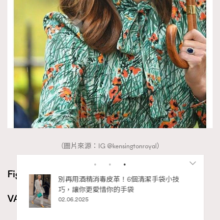
（圖片來源：IG @kensingtonroyal）
Figaro’s Pick
私藏的顯
別再用酒精消毒皮革！6個清潔手袋小技
巧，讓你更愛惜你的手袋
VALMONT升效更生煥膚面膜 HK$2,280/75ml
02.06.2025