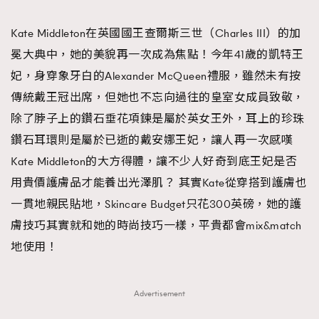
TRENDING
Kate Middleton在英國國王查爾斯三世（Charles III）的加
#FigaroExhibition 群星力撐MF X Leung Mo《See
AFrenchMind
3
冕大典中，她的美貌再一次成為焦點！今年41歲的凱特王
You In My Dream》展覽
DressLikeAParisienne
1
妃，身穿象牙白的Alexander McQueen禮服，雖然未有按
EmpowerF
103
傳統戴王冠出席，但她也不忘向過往的皇室女成員致敬，
FashionWeek
191
除了脖子上的鑽石垂花項鍊是屬於英女王外，耳上的珍珠
FigaroAesthetic
308
鑽石耳環則是屬於已逝的戴安娜王妃，讓人再一次感嘆
FigaroAstrology
416
Kate Middleton的大方得體，讓不少人好奇到底王妃是否
FigaroBeauty
424
用貴價護膚品才能養出光澤肌？ 其實Kate從穿搭到護膚也
FigaroBeautyRitual
7
一貫地親民貼地，Skincare Budget只花300英磅，她的護
FigaroCeleb
547
膚技巧其實就和她的時尚技巧一樣，平貴都會mix&match
#FigaroExhibition Wyman 揭曉 Figaro Exhibition
FigaroCinéma
281
地使用！
第二站！
FigaroDigitalCover
17
FigaroExhibition
12
Advertisement
FigaroExpert
1