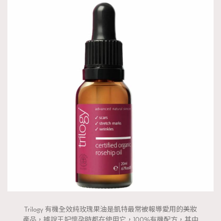
Trilogy 有機全效純玫瑰果油是凱特最常被報導愛用的美妝
產品，據說王妃懷孕時都在使用它，100%有機配方，其中