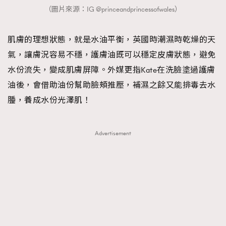
（圖片來源：IG @princeandprincessofwales）
肌膚的理想狀態，就是水油平衡，英國時潮濕時乾燥的天
氣，讓膚況容易不穩，護膚油既可以穩定皮膚狀態，避免
水份流失，變成肌膚屏障。外媒更指Kate在洗臉塗過護膚
油後，會借助油份幫助臉頰推壓，補濕之餘又能排毒去水
腫，養成水份光澤肌！
Advertisement