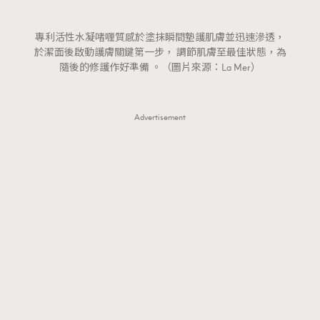
專利活性水凝啫喱質感於塗抹瞬間墊護肌膚並迅速滲透，
於潔面後啟動護膚關鍵第一步， 調節肌膚至最佳狀態，為
隨後的修護作好準備 。（圖片來源：La Mer）
Advertisement