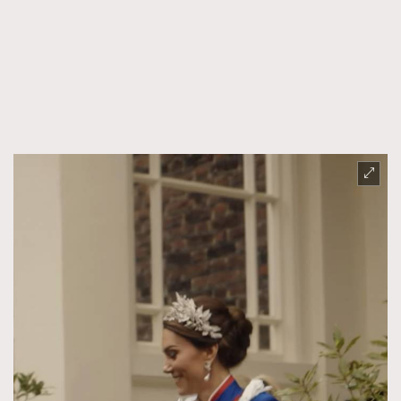
FigaroTalk
48
FigaroWatch
83
Grooming&Fitness
38
HommesFashion
2
HommeStyle
132
NoBagNoLife
349
People
53
#FigaroIssue 專訪陳漢娜Hanna與Takuro｜模特
TheFrenchWay
145
情侶談愛情
VAxChowSangSang
4
WatchesWonder&Beyond
21
WatchesWonder&Beyond
1
向ChanelN°5致敬
1
大時代小事情
42
時尚熱話
537
時尚配飾
297