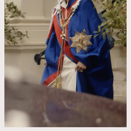
時裝心理學
2
當巨蟹座遇上處女座 Tyson Yoshi x 林家謙
煲劇日常
334
玩物壯志
1
本人已詳閱並同意遵守本文列明條款及細則。 請瀏覽
(
nmg.com.hk/privacy
) 閱讀本公司的私隱政策聲明。
本人願意接收新傳媒集團的最新消息及其他宣傳資訊，本人同意
新傳媒集團使用本人的個人資料於任何推廣用途。