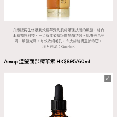
升級版再生修護雙效精華受到肌膚護理技術的啟發，結合
兩種獨特科技，一步就能發揮煥膚塑顏功效。肌膚倍見平
滑，煥發光澤，有效收細毛孔，令皮膚結構重拾緻密。
（圖片來源：Guerlain）
Aesop 澄瑩面部精華素 HK$895/60ml