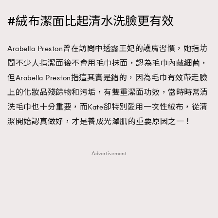
#絨布潔面比起清水洗臉更有效
Arabella Preston曾在訪問中透露王妃的護膚習慣，她指坊
間不少人指潔面後不會用毛巾抹面，認為毛巾內藏細菌，
但Arabella Preston指這其實是錯的，因為毛巾有效帶走臉
上的化妝品殘餘物和污垢，有雙重潔面功效，當時時常清
洗毛巾也十分重要，而Kate卻特別愛用一次性絨布，從清
潔開始認真做好，才是養成光澤肌的重要原因之一！
Advertisement