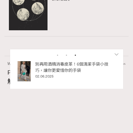
Wellness
22.06k views
私藏的顯
別再用酒精消毒皮革！6個清潔手袋小技
巧，讓你更愛惜你的手袋
PDRN功效是什麼？常用於麗珠蘭水光針？了
02.06.2025
解PDRN成分及精華推薦
Madame Figaro HK
04.08.2026
FigaroBeauty
Series:
PDRN
保濕
精華
Tags:
RECOMMENDED