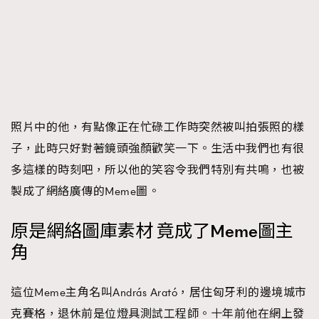
About us
Collaboration Opportunity
Disclaimer
Privacy
New Media Group
|
Madame Figaro editions:
France
|
Greece
|
Japan
|
Portugal
|
Spain
照片中的他，有點像正在忙碌工作時突然被叫拍張照的樣
子，此時只好對著鏡頭強顏歡笑一下。生活中我們也有很
多這樣的時刻吧，所以他的笑容令我們特別有共鳴，也被
製成了網絡廣傳的Meme圖。
原是網絡圖庫素材 竟成了Meme圖主
角
這位Meme主角名叫András Arató，居住匈牙利的邊境城市
克賽格，退休前是位燈具測試工程師。十年前他在網上發