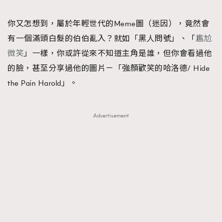
FigaroFrancais
41
你又怎想到，屬於年輕世代的Meme圖（迷因），竟然會
FigaroGadget
1
有一個滿頭白髮的伯伯亂入？就如「黑人問號」、「
尷尬
FigaroHealth
647
微笑
」一樣，你或許從來不知道主角是誰，但你會看過他
FigaroHub
128
的臉，甚至分享過他的圖片－「強顏歡笑的哈洛德/ Hide
FigaroIcon
68
法國五月French May專訪四位香港文藝代表
the Pain Harold」。
FigaroInsight
156
FigaroIssue
269
Advertisement
FigaroJewellery
86
FigaroLifestyle
230
FigaroLove
89
FigaroMasterclass
20
FigaroMusic
90
FigaroStyle
89
#FigaroIssue 容祖兒封面專訪｜追逐歌手夢
FigaroSubculture
14