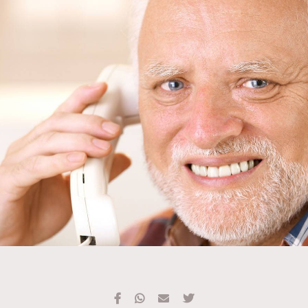
TRENDING
#FigaroExhibition 群星力撐MF X Leung Mo《See
AFrenchMind
3
You In My Dream》展覽
DressLikeAParisienne
1
EmpowerF
103
FashionWeek
191
FigaroAesthetic
308
FigaroAstrology
415
FigaroBeauty
424
FigaroBeautyRitual
7
FigaroCeleb
547
#FigaroExhibition Wyman 揭曉 Figaro Exhibition
FigaroCinéma
281
第二站！
FigaroDigitalCover
17
FigaroExhibition
12
FigaroExpert
1