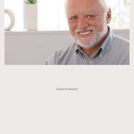
時裝心理學
2
當巨蟹座遇上處女座 Tyson Yoshi x 林家謙
煲劇日常
334
玩物壯志
1
本人已詳閱並同意遵守本文列明條款及細則。 請瀏覽
(
nmg.com.hk/privacy
) 閱讀本公司的私隱政策聲明。
Advertisement
本人願意接收新傳媒集團的最新消息及其他宣傳資訊，本人同意
新傳媒集團使用本人的個人資料於任何推廣用途。