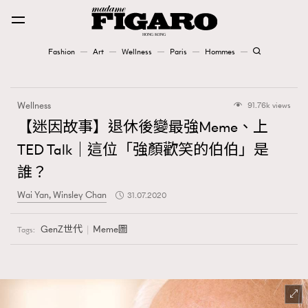
Fashion
Art
Wellness
Paris
Hommes
Fashion
Wellness
91.76k views
Art
【迷因故事】退休後變最強Meme、上
TED Talk｜這位「強顏歡笑的伯伯」是
Wellness
誰？
Karena Lam is On Our Cover
Wai Yan, Winsley Chan
31.07.2020
Paris
GenZ世代
Meme圖
Tags:
Hommes