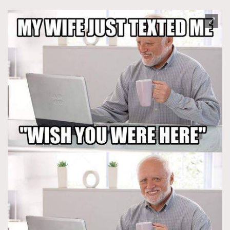
TRENDING
AFrenchMind
DressLikeAParisienne
EmpowerF
FashionWeek
FigaroAesthetic