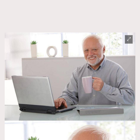
FigaroTalk
48
FigaroWatch
83
Grooming&Fitness
38
HommesFashion
2
HommeStyle
132
NoBagNoLife
349
People
53
#FigaroIssue 專訪陳漢娜Hanna與Takuro｜模特
TheFrenchWay
145
情侶談愛情
VAxChowSangSang
4
WatchesWonder&Beyond
21
WatchesWonder&Beyond
1
向ChanelN°5致敬
1
大時代小事情
42
時尚熱話
537
時尚配飾
297