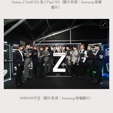
Galaxy Z Fold3 5G 及 Z Flip3 5G（圖片來源：Samsung 授權
時裝心理學
2
圖片）
當巨蟹座遇上處女座 Tyson Yoshi x 林家謙
煲劇日常
334
玩物壯志
1
本人已詳閱並同意遵守本文列明條款及細則。 請瀏覽
(
nmg.com.hk/privacy
) 閱讀本公司的私隱政策聲明。
本人願意接收新傳媒集團的最新消息及其他宣傳資訊，本人同意
新傳媒集團使用本人的個人資料於任何推廣用途。
MIRROR代言（圖片來源：Samsung 授權圖片）