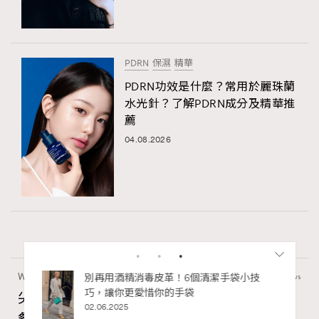
PDRN
保濕
精華
PDRN功效是什麼？常用於麗珠蘭
水光針？了解PDRN成分及精華推
薦
04.08.2026
Wellness
24.19k views
私藏的顯
別再用酒精消毒皮革！6個清潔手袋小技
巧，讓你更愛惜你的手袋
尖沙咀美食2026｜打卡必去特色餐廳、海景
02.06.2025