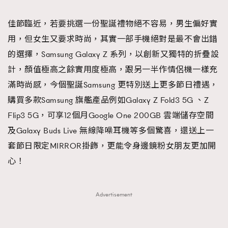
TRENDING
佳節臨近，若要挑選一份聖誕禮物絕不容易，男生偏好實
#FigaroExhibition 群星力撐MF X Leung Mo《See
AFrenchMind
3
用，但女生又要求時尚，其實一部手機絕對是最不會出錯
You In My Dream》展覽
DressLikeAParisienne
1
的選擇，Samsung Galaxy Z 系列，以創新又獨特的折疊設
EmpowerF
103
計，顏值極高之餘實用度極高，跟另一半作情侶機一樣充
FashionWeek
191
滿時尚感，今個聖誕Samsung 更特別送上更多節日禮遇，
FigaroAesthetic
308
購買多款Samsung 旗艦產品例如Galaxy Z Fold3 5G 、Z
FigaroAstrology
415
Flip3 5G，可享12個月Google One 200GB 雲端儲存空間
FigaroBeauty
424
及Galaxy Buds Live 無線降噪耳機等多個驚喜，還送上一
FigaroBeautyRitual
7
套節日限定MIRROR掛飾，更能令身邊鏡粉女朋友更加開
FigaroCeleb
547
心！
#FigaroExhibition Wyman 揭曉 Figaro Exhibition
FigaroCinéma
281
第二站！
FigaroDigitalCover
17
Advertisement
FigaroExhibition
12
FigaroExpert
1