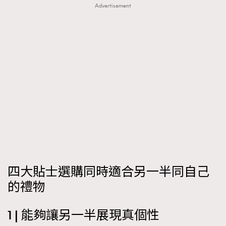
Advertisement
About us
Collaboration Opportunity
Disclaimer
Privacy
New Media Group
|
Madame Figaro editions:
France
|
Greece
|
Japan
|
Portugal
|
Spain
四大貼士選購同時適合另一半同自己
的禮物
1 | 能夠讓另一半展現真個性