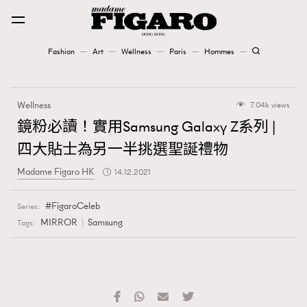
Fashion
Art
Wellness
Paris
Hommes
Fashion
Wellness
7.04k views
Art
鏡粉必讀！實用Samsung Galaxy Z系列 |
四大貼士為另一半挑選聖誕禮物
Wellness
Madame Figaro HK
14.12.2021
Karena Lam is On Our Cover
FigaroCeleb
Series:
Paris
MIRROR
Samsung
Tags:
Hommes