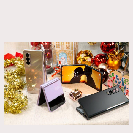
FigaroTalk
48
FigaroWatch
83
Grooming&Fitness
38
HommesFashion
2
HommeStyle
132
NoBagNoLife
349
People
53
#FigaroIssue 專訪陳漢娜Hanna與Takuro｜模特
TheFrenchWay
145
情侶談愛情
VAxChowSangSang
4
WatchesWonder&Beyond
21
WatchesWonder&Beyond
1
向ChanelN°5致敬
1
大時代小事情
42
時尚熱話
537
時尚配飾
297