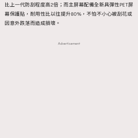
比上一代防刮程度高2倍；而主屏幕配備全新具彈性PET屏
幕保護貼，耐用性比以往提升80%，不怕不小心被刮花或
因意外跌落而造成損壞。
Advertisement