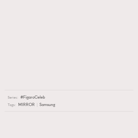
FigaroCeleb
Series:
MIRROR
Samsung
Tags: