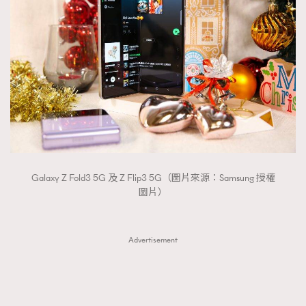
Galaxy Z Fold3 5G 及 Z Flip3 5G（圖片來源：Samsung 授權
圖片）
Advertisement