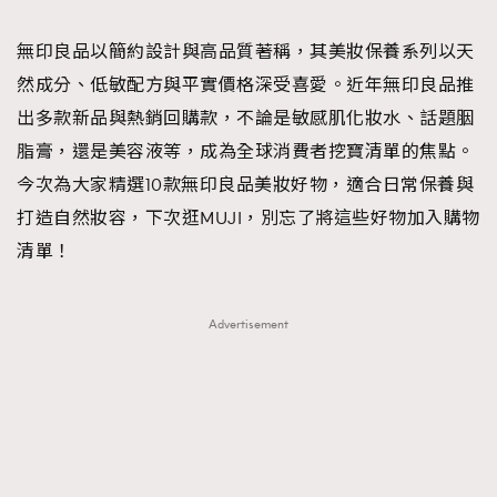
TRENDING
無印良品以簡約設計與高品質著稱，其美妝保養系列以天
#FigaroExhibition 群星力撐MF X Leung Mo《See
AFrenchMind
3
然成分、低敏配方與平實價格深受喜愛。近年無印良品推
You In My Dream》展覽
DressLikeAParisienne
1
出多款新品與熱銷回購款，不論是敏感肌化妝水、話題胭
EmpowerF
103
脂膏，還是美容液等，成為全球消費者挖寶清單的焦點。
FashionWeek
191
今次為大家精選10款無印良品美妝好物，適合日常保養與
FigaroAesthetic
308
打造自然妝容，下次逛MUJI，別忘了將這些好物加入購物
FigaroAstrology
416
清單！
FigaroBeauty
424
FigaroBeautyRitual
7
Advertisement
FigaroCeleb
547
#FigaroExhibition Wyman 揭曉 Figaro Exhibition
FigaroCinéma
281
第二站！
FigaroDigitalCover
17
FigaroExhibition
12
FigaroExpert
1