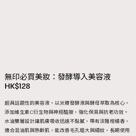
時裝心理學
2
當巨蟹座遇上處女座 Tyson Yoshi x 林家謙
煲劇日常
334
玩物壯志
1
無印必買美妝：發酵導入美容液
本人已詳閱並同意遵守本文列明條款及細則。 請瀏覽
HK$128
(
nmg.com.hk/privacy
) 閱讀本公司的私隱政策聲明。
本人願意接收新傳媒集團的最新消息及其他宣傳資訊，本人同意
超具話題性的美容液，以米糠發酵液與酵母萃取為核心，
新傳媒集團使用本人的個人資料於任何推廣用途。
添加維生素C衍生物與神經醯胺，強化保濕與抗老功效。
水油雙層設計讓肌膚吸收迅速不黏膩，帶有淡雅柑橘香，
適合混油肌與熟齡肌，能改善毛孔粗大與細紋，長期使用