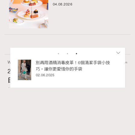
04.08.2026
Wellness
70 views
私藏的顯
別再用酒精消毒皮革！6個清潔手袋小技
巧，讓你更愛惜你的手袋
2026年8月每周星座運程【8月9日至8月15
02.06.2025
日】
莎拉
19 hours ago
FigaroAstrology
Series:
十二星座
星座運程
星相命理
Tags:
RECOMMENDED