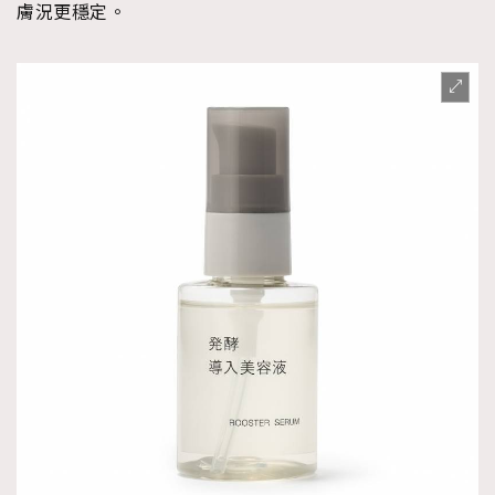
膚況更穩定。
About us
Collaboration Opportunity
Disclaimer
Privacy
New Media Group
|
Madame Figaro editions:
France
|
Greece
|
Japan
|
Portugal
|
Spain