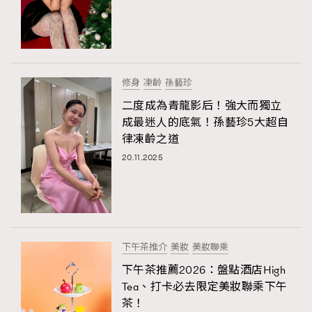
修身
凍齡
孫藝珍
二度成為青龍影后！強大而獨立
成最迷人的底氣！孫藝珍5大超自
律凍齡之道
20.11.2025
下午茶推介
美妝
美妝聯乘
下午茶推薦2026：盤點酒店High
Tea、打卡必去限定美妝聯乘下午
茶！