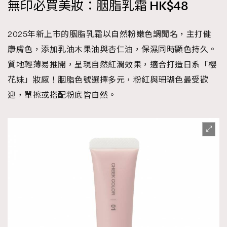
無印必買美妝：胭脂乳霜 HK$48
2025年新上市的胭脂乳霜以自然粉嫩色調聞名，主打健
康膚色，添加乳油木果油與杏仁油，保濕同時顯色持久。
質地輕薄易推開，呈現自然紅潤效果，適合打造日系「櫻
花妹」妝感！胭脂色號選擇多元，粉紅與珊瑚色最受歡
迎，單擦或搭配粉底皆自然。