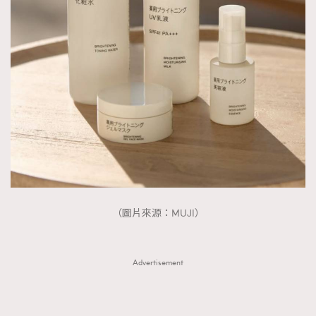
FigaroTalk
48
FigaroWatch
83
Grooming&Fitness
38
HommesFashion
2
HommeStyle
132
NoBagNoLife
349
People
53
#FigaroIssue 專訪陳漢娜Hanna與Takuro｜模特
TheFrenchWay
145
情侶談愛情
VAxChowSangSang
4
WatchesWonder&Beyond
21
（圖片來源：MUJI）
WatchesWonder&Beyond
1
向ChanelN°5致敬
1
Advertisement
大時代小事情
42
時尚熱話
537
時尚配飾
297