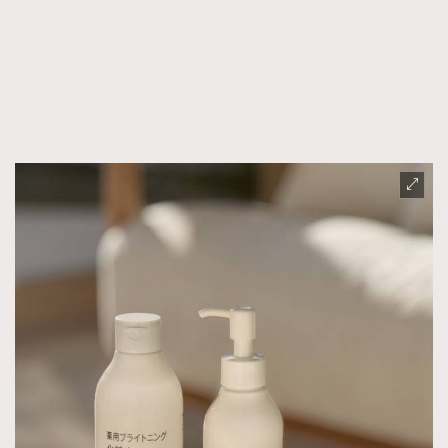
FigaroFrancais
41
FigaroGadget
1
FigaroHealth
647
FigaroHub
128
FigaroIcon
68
法國五月French May專訪四位香港文藝代表
FigaroInsight
156
FigaroIssue
271
FigaroJewellery
87
FigaroLifestyle
230
FigaroLove
89
FigaroMasterclass
20
FigaroMusic
90
FigaroStyle
89
#FigaroIssue 容祖兒封面專訪｜追逐歌手夢
FigaroSubculture
14