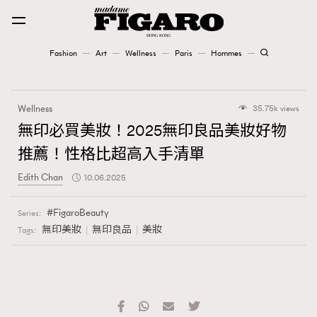
Fashion
Art
Wellness
Paris
Hommes
Fashion
Wellness
35.75k views
Art
無印必買美妝！2025無印良品美妝好物
推薦！性格比超高入手清單
Wellness
Edith Chan
10.06.2025
Karena Lam is On Our Cover
FigaroBeauty
Series:
Paris
無印美妝
無印良品
美妝
Tags:
Hommes