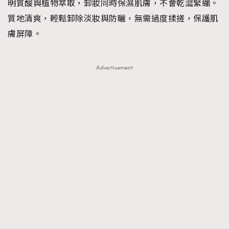
明質酸與植物萃取，卸妝同時保濕肌膚，不會乾澀緊繃。
質地清爽，輕鬆卸除淡妝與防曬，無需過度揉搓，保護肌
膚屏障。
Advertisement