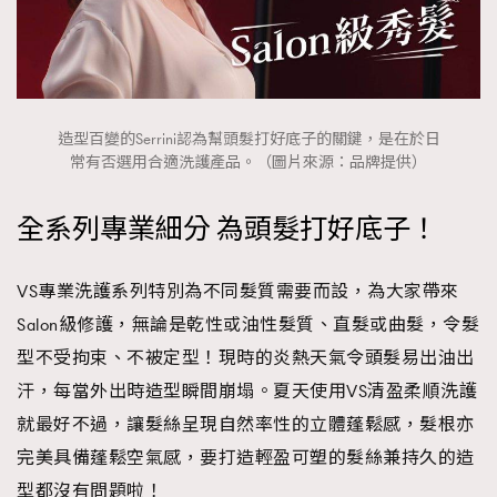
造型百變的Serrini認為幫頭髮打好底子的關鍵，是在於日
常有否選用合適洗護產品。（圖片來源：品牌提供）
全系列專業細分 為頭髮打好底子！
VS專業洗護系列特別為不同髮質需要而設，為大家帶來
Salon級修護，無論是乾性或油性髮質、直髮或曲髮，令髮
TRENDING
型不受拘束、不被定型！現時的炎熱天氣令頭髮易出油出
AFrenchMind
DressLikeAParisienne
汗，每當外出時造型瞬間崩塌。夏天使用VS清盈柔順洗護
EmpowerF
FashionWeek
FigaroAesthetic
就最好不過，讓髮絲呈現自然率性的立體蓬鬆感，髮根亦
完美具備蓬鬆空氣感，要打造輕盈可塑的髮絲兼持久的造
型都沒有問題啦！