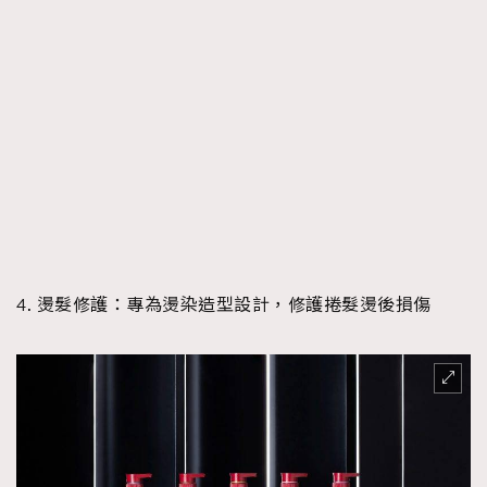
4. 燙髮修護：專為燙染造型設計，修護捲髮燙後損傷