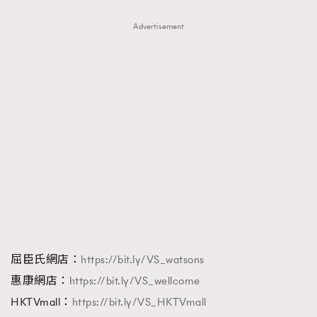
Advertisement
屈臣氏網店：
https://bit.ly/VS_watsons
惠康網店：
https://bit.ly/VS_wellcome
HKTVmall：
https://bit.ly/VS_HKTVmall