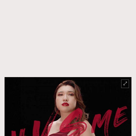
About us
Collaboration Opportunity
Disclaimer
Privacy
New Media Group
|
Madame Figaro editions:
France
|
Greece
|
Japan
|
Portugal
|
Spain