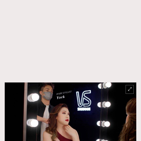
FigaroTalk
48
FigaroWatch
83
Grooming&Fitness
38
HommesFashion
2
HommeStyle
132
NoBagNoLife
349
People
53
#FigaroIssue 專訪陳漢娜Hanna與Takuro｜模特
TheFrenchWay
145
情侶談愛情
VAxChowSangSang
4
WatchesWonder&Beyond
21
WatchesWonder&Beyond
1
向ChanelN°5致敬
1
大時代小事情
42
時尚熱話
537
時尚配飾
297