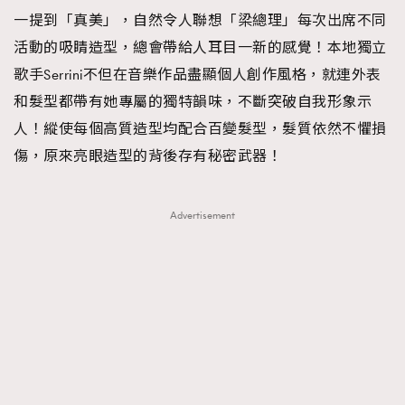
一提到「真美」，自然令人聯想「梁總理」每次出席不同
TRENDING
活動的吸睛造型，總會帶給人耳目一新的感覺！本地獨立
#FigaroExhibition 群星力撐MF X Leung Mo《See
AFrenchMind
3
歌手Serrini不但在音樂作品盡顯個人創作風格，就連外表
You In My Dream》展覽
DressLikeAParisienne
1
和髮型都帶有她專屬的獨特韻味，不斷突破自我形象示
EmpowerF
103
人！縱使每個高質造型均配合百變髮型，髮質依然不懼損
FashionWeek
191
傷，原來亮眼造型的背後存有秘密武器！
FigaroAesthetic
308
FigaroAstrology
415
Advertisement
FigaroBeauty
424
FigaroBeautyRitual
7
FigaroCeleb
547
#FigaroExhibition Wyman 揭曉 Figaro Exhibition
FigaroCinéma
281
第二站！
FigaroDigitalCover
17
FigaroExhibition
12
FigaroExpert
1