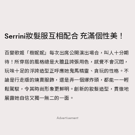
FigaroFrancais
41
FigaroGadget
1
FigaroHealth
647
FigaroHub
Serrini妝髮服互相配合 充滿個性美！
128
FigaroIcon
68
法國五月French May專訪四位香港文藝代表
FigaroInsight
百變歌姬「樹妮妮」每次出席公開演出場合，叫人十分期
156
待！所穿搭的風格總是大膽且誇張用色，感覺不會沉悶，
FigaroIssue
270
玩味十足的浮誇造型正呼應她鬼馬精靈、貪玩的性格。不
FigaroJewellery
86
論是行走版的燒賣服飾，還是弄一個爆炸頭，都能一一輕
FigaroLifestyle
230
鬆駕馭，令其時尚形象更鮮明。創新的妝髮造型，貫徹地
FigaroLove
89
展露她自信又獨一無二的一面。
FigaroMasterclass
20
FigaroMusic
90
FigaroStyle
89
Advertisement
#FigaroIssue 容祖兒封面專訪｜追逐歌手夢
FigaroSubculture
14