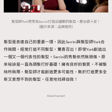
時裝心理學
2
當巨蟹座遇上處女座 Tyson Yoshi x 林家謙
煲劇日常
334
玩物壯志
1
髮型師York常常為Serrini打造出耀眼的髮型，壓台感十足！
（圖片來源：品牌提供）
髮型是表達自己的重要一環，因此Serrini與髮型師York合
作無間，經常打造不同髮型，驚喜百出！即使York創造出
一個又一個代表性的髮型，Serrini的秀髮依然無損傷。原
來秘訣是一直為頭髮打好基礎！擁有良好的髮質，不被髮
本人已詳閱並同意遵守本文列明條款及細則。 請瀏覽
絲所局限，髮型師才能創造更多可能性，敢於打造更多全
(
nmg.com.hk/privacy
) 閱讀本公司的私隱政策聲明。
新又意想不到的髮型，任意地找尋自我！
本人願意接收新傳媒集團的最新消息及其他宣傳資訊，本人同意
新傳媒集團使用本人的個人資料於任何推廣用途。
Advertisement