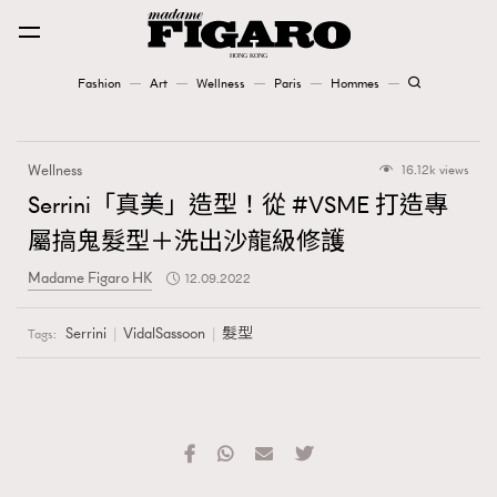
Fashion
Art
Wellness
Paris
Hommes
Fashion
Wellness
16.12k views
Art
Serrini「真美」造型！從 #VSME 打造專
屬搞鬼髮型＋洗出沙龍級修護
Wellness
Madame Figaro HK
12.09.2022
Karena Lam is On Our Cover
Serrini
VidalSassoon
髮型
Tags:
Paris
Hommes