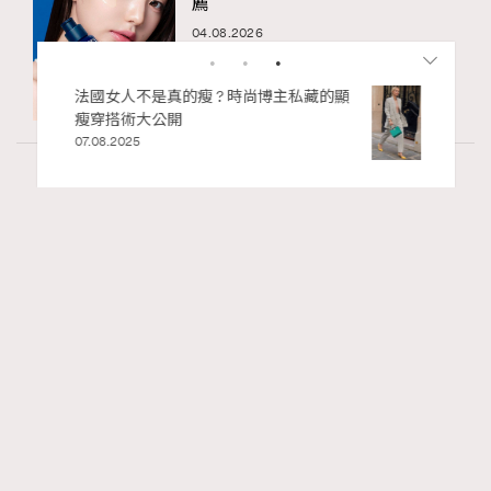
薦
04.08.2026
私藏的顯
別再用酒精消毒皮革！6個清潔手袋小技
巧，讓你更愛惜你的手袋
02.06.2025
Wellness
22.06k views
PDRN功效是什麼？常用於麗珠蘭水光針？了
RECOMMENDED
解PDRN成分及精華推薦
Madame Figaro HK
04.08.2026
FigaroBeauty
Series:
PDRN
保濕
精華
Tags: