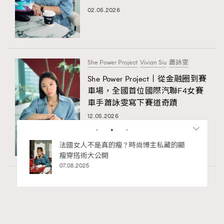
02.05.2026
About us
Collaboration Opportunity
Disclaimer
Privacy
New Media Group
|
Madame Figaro editions:
France
|
Greece
|
Japan
|
Portugal
|
Spain
She Power Project
Vivian Siu
蕭詠雯
She Power Project丨從金融圈到賽
車場，全國首位國際汽聯F4女賽
車手蕭詠雯寫下賽道奇蹟
12.05.2026
尚博主私藏的顯
別再用酒精消毒皮革！6個清潔手袋小技
巧，讓你更愛惜你的手袋
02.06.2025
Wellness
70 views