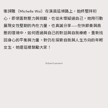
TRENDING
衛詩雅（Michelle Wai）在演員這條路上，始終堅持初
#FigaroExhibition 群星力撐MF X Leung Mo《See
AFrenchMind
3
心，即使面對壓力與挑戰，也從未懷疑過自己。她用行動
You In My Dream》展覽
DressLikeAParisienne
1
展現女性堅韌的內在力量，也真誠分享——在快節奏與高
EmpowerF
103
壓的環境中，如何透過與自己的對話與自我療癒，重新找
FashionWeek
191
回身心的平衡與力量。對仍在探索自我與人生方向的年輕
FigaroAesthetic
308
女生，她還這樣鼓勵大家！
FigaroAstrology
416
FigaroBeauty
424
Advertisement
FigaroBeautyRitual
7
FigaroCeleb
547
#FigaroExhibition Wyman 揭曉 Figaro Exhibition
FigaroCinéma
281
第二站！
FigaroDigitalCover
17
FigaroExhibition
12
FigaroExpert
1