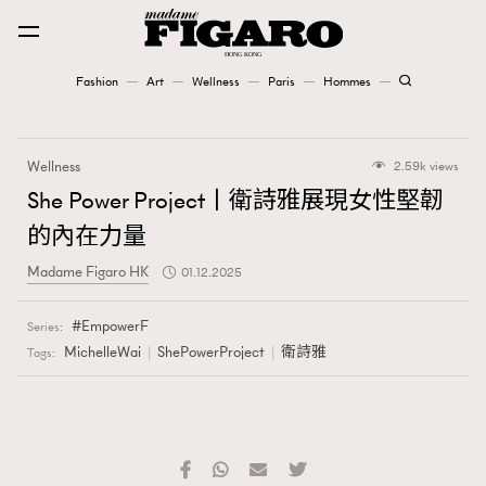
Fashion
Art
Wellness
Paris
Hommes
Fashion
Wellness
2.59k views
Art
She Power Project丨衛詩雅展現女性堅韌
的內在力量
Wellness
Madame Figaro HK
01.12.2025
Karena Lam is On Our Cover
EmpowerF
Series:
Paris
MichelleWai
ShePowerProject
衛詩雅
Tags:
Hommes