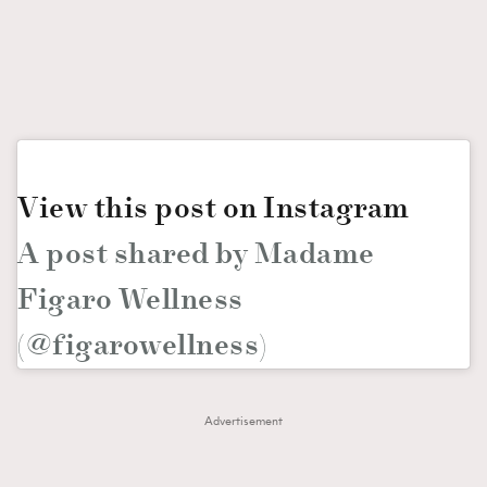
FigaroFrancais
41
FigaroGadget
1
FigaroHealth
647
FigaroHub
128
FigaroIcon
68
法國五月French May專訪四位香港文藝代表
FigaroInsight
156
View this post on Instagram
FigaroIssue
271
A post shared by Madame
FigaroJewellery
87
FigaroLifestyle
Figaro Wellness
230
FigaroLove
89
(@figarowellness)
FigaroMasterclass
20
FigaroMusic
90
Advertisement
FigaroStyle
89
TRENDING
#FigaroIssue 容祖兒封面專訪｜追逐歌手夢
FigaroSubculture
14