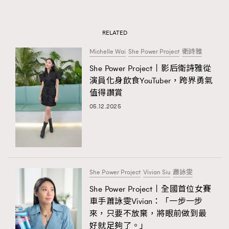
時裝心理學
2
當巨蟹座遇上處女座 Tyson Yoshi x 林家謙
煲劇日常
334
RELATED
玩物壯志
1
Michelle Wai
She Power Project
衛詩雅
She Power Project丨影后衛詩雅從
演員化身飲食YouTuber，跨界勇氣
值得讚賞
05.12.2025
本人已詳閱並同意遵守本文列明條款及細則。 請瀏覽
(
nmg.com.hk/privacy
) 閱讀本公司的私隱政策聲明。
本人願意接收新傳媒集團的最新消息及其他宣傳資訊，本人同意
She Power Project
Vivian Siu
蕭詠雯
新傳媒集團使用本人的個人資料於任何推廣用途。
She Power Project丨全國首位女賽
車手蕭詠雯Vivian：「一步一步
來，只要不放棄，將眼前做到最
好就足夠了。」