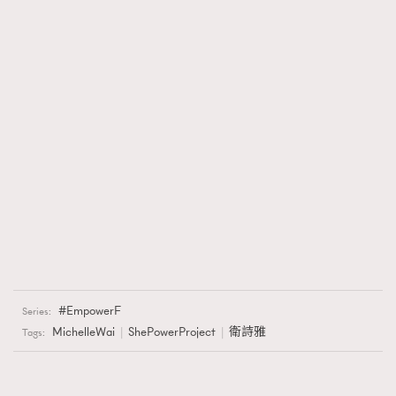
AFrenchMind
DressLikeAParisienne
FigaroTalk
48
EmpowerF
FashionWeek
FigaroAesthetic
FigaroWatch
83
Grooming&Fitness
38
HommesFashion
2
HommeStyle
132
NoBagNoLife
349
People
53
#FigaroIssue 專訪陳漢娜Hanna與Takuro｜模特
TheFrenchWay
145
情侶談愛情
VAxChowSangSang
4
WatchesWonder&Beyond
21
WatchesWonder&Beyond
1
向ChanelN°5致敬
1
EmpowerF
Series:
MichelleWai
ShePowerProject
衛詩雅
大時代小事情
Tags:
42
時尚熱話
537
時尚配飾
297