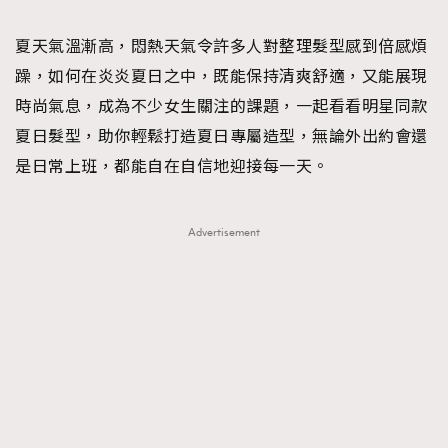
TRENDING
夏天氣溫漸高，悶熱天氣令許多人對整理髮型感到倍感煩
#FigaroExhibition 群星力撐MF X Leung Mo《See
AFrenchMind
3
躁，如何在炎炎夏日之中，既能保持清爽舒適，又能展現
You In My Dream》展覽
DressLikeAParisienne
1
時尚氣息，成為不少女生關注的課題，一起看看明星同款
EmpowerF
103
夏日髮型，助你輕鬆打造夏日專屬造型，無論外出約會還
FashionWeek
191
是日常上班，都能自在自信地迎接每一天。
FigaroAesthetic
308
FigaroAstrology
415
Advertisement
FigaroBeauty
424
FigaroBeautyRitual
7
FigaroCeleb
547
#FigaroExhibition Wyman 揭曉 Figaro Exhibition
FigaroCinéma
281
第二站！
FigaroDigitalCover
17
FigaroExhibition
12
FigaroExpert
1