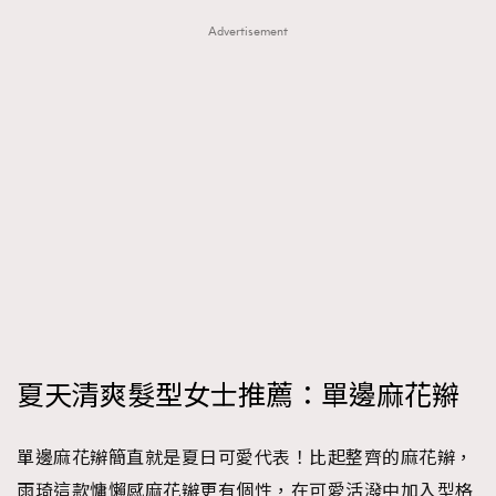
Advertisement
夏天清爽髮型女士推薦：單邊麻花辮
單邊麻花辮簡直就是夏日可愛代表！比起整齊的麻花辮，
雨琦這款慵懶感麻花辮更有個性，在可愛活潑中加入型格