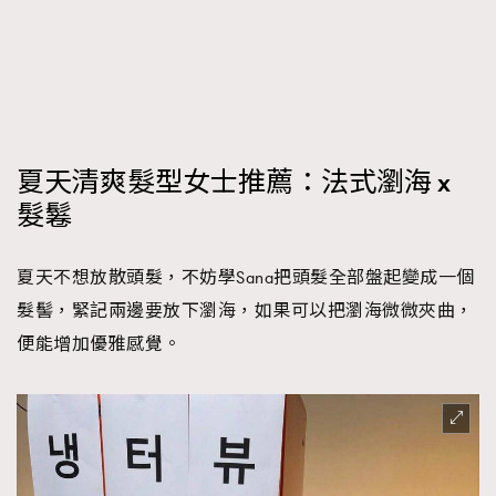
時裝心理學
2
當巨蟹座遇上處女座 Tyson Yoshi x 林家謙
煲劇日常
334
玩物壯志
1
夏天清爽髮型女士推薦：法式瀏海 x
髮鬈
夏天不想放散頭髮，不妨學Sana把頭髮全部盤起變成一個
本人已詳閱並同意遵守本文列明條款及細則。 請瀏覽
髮髻，緊記兩邊要放下瀏海，如果可以把瀏海微微夾曲，
(
nmg.com.hk/privacy
) 閱讀本公司的私隱政策聲明。
便能增加優雅感覺。
本人願意接收新傳媒集團的最新消息及其他宣傳資訊，本人同意
新傳媒集團使用本人的個人資料於任何推廣用途。