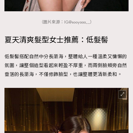
（圖片來源：IG@sooyaaa__）
夏天清爽髮型女士推薦：低髮髻
低髮髻搭配自然中分長瀏海，整體給人一種溫柔又慵懶的
氛圍，讓整個造型看起來輕盈不厚重，而兩側臉頰旁自然
垂落的長瀏海，不僅修飾臉型，也讓整體更清新柔和。