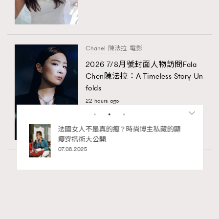
Chanel
陳法拉
電影
2026 7/8月號封面人物訪問Fala
Chen陳法拉：A Timeless Story Un
folds
22 hours ago
私藏的顯
別再用酒精消毒皮革！6個清潔手袋小技
巧，讓你更愛惜你的手袋
02.06.2025
Wellness
24.06k views
尖沙咀美食2026｜打卡必去特色餐廳、海景
RECOMMENDED