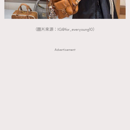
（圖片來源：IG@for_everyoung10）
Advertisement
TRENDING
AFrenchMind
DressLikeAParisienne