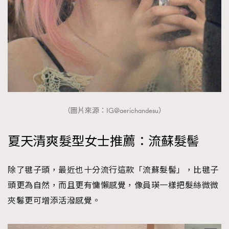
（圖片來源：IG@aerichandesu）
夏天清爽髮型女士推薦：流蘇髮髻
除了毽子頭，最近也十分流行這款「流蘇髮髻」，比毽子
頭更為自然，而且更有慵懶感覺，像員瑛一樣把髮絲微微
夾鬈更可增添活潑感覺。