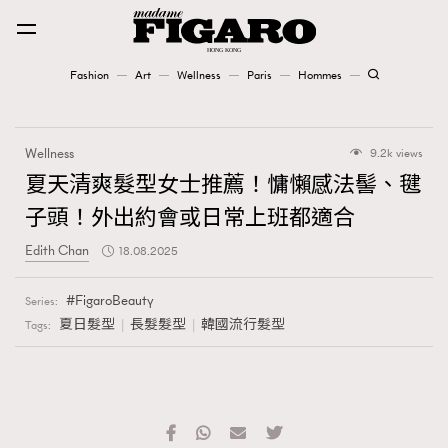
Fashion
Art
Wellness
Paris
Hommes
Fashion
Wellness
9.2k views
Art
夏天清爽髮型女士推薦！慵懶感法髻、毽
子頭！外出約會或日常上班都適合
Wellness
Edith Chan
18.08.2025
Karena Lam is On Our Cover
FigaroBeauty
Series:
Paris
夏日髮型
長髮髮型
韓國流行髮型
Tags:
Hommes