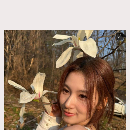
FigaroFrancais
41
FigaroGadget
1
FigaroHealth
647
FigaroHub
128
FigaroIcon
68
法國五月French May專訪四位香港文藝代表
FigaroInsight
156
FigaroIssue
271
FigaroJewellery
87
FigaroLifestyle
230
FigaroLove
89
FigaroMasterclass
20
FigaroMusic
90
FigaroStyle
89
#FigaroIssue 容祖兒封面專訪｜追逐歌手夢
FigaroSubculture
14