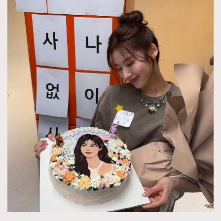
About us
Collaboration Opportunity
Disclaimer
Privacy
New Media Group
|
Madame Figaro editions:
France
|
Greece
|
Japan
|
Portugal
|
Spain