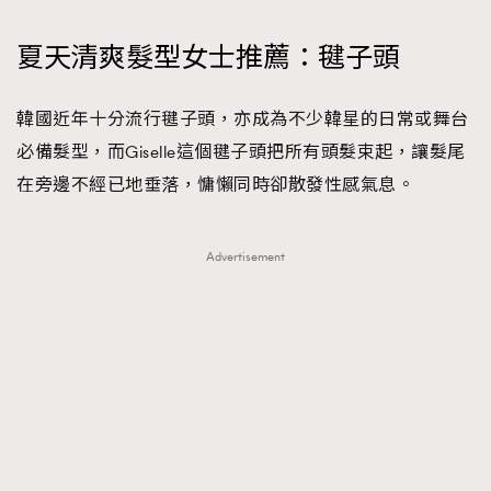
夏天清爽髮型女士推薦：毽子頭
韓國近年十分流行毽子頭，亦成為不少韓星的日常或舞台
必備髮型，而Giselle這個毽子頭把所有頭髮束起，讓髮尾
在旁邊不經已地垂落，慵懶同時卻散發性感氣息。
Advertisement