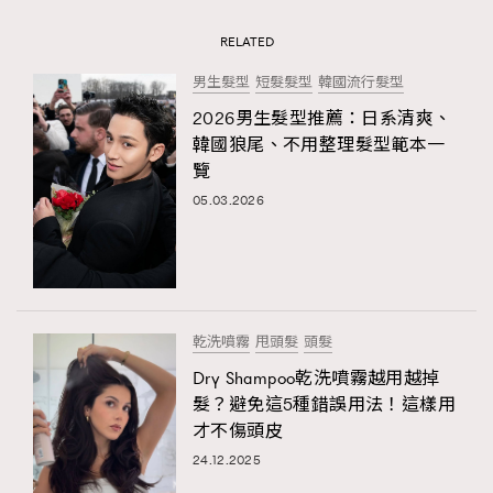
RELATED
男生髮型
短髮髮型
韓國流行髮型
2026男生髮型推薦：日系清爽、
韓國狼尾、不用整理髮型範本一
覽
05.03.2026
乾洗噴霧
甩頭髮
頭髮
Dry Shampoo乾洗噴霧越用越掉
髮？避免這5種錯誤用法！這樣用
才不傷頭皮
24.12.2025