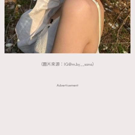
FigaroTalk
48
FigaroWatch
83
Grooming&Fitness
38
HommesFashion
2
HommeStyle
132
NoBagNoLife
349
People
53
（圖片來源：
IG@m.by
__sana）
#FigaroIssue 專訪陳漢娜Hanna與Takuro｜模特
TheFrenchWay
145
情侶談愛情
VAxChowSangSang
4
WatchesWonder&Beyond
Advertisement
21
WatchesWonder&Beyond
1
向ChanelN°5致敬
1
大時代小事情
42
時尚熱話
537
時尚配飾
297