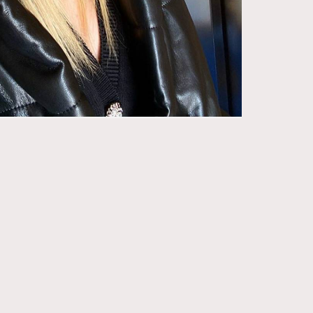
271
FigaroIssue
87
FigaroJewellery
230
FigaroLifestyle
89
FigaroLove
20
FigaroMasterclass
90
FigaroMusic
89
FigaroStyle
14
FigaroSubculture
48
FigaroTalk