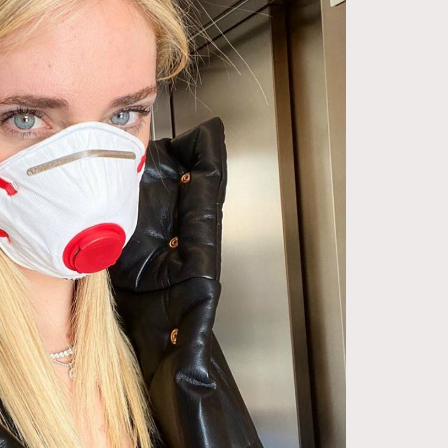
FigaroDigitalCover
12
FigaroExhibition
1
FigaroExpert
41
FigaroFrancais
1
FigaroGadget
647
FigaroHealth
128
FigaroHub
68
FigaroIcon
156
FigaroInsight