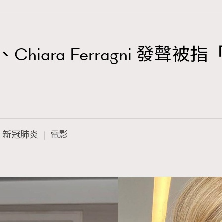
診、Chiara Ferragni 發
TRENDING
3
AFrenchMind
1
DressLikeAParisienne
新冠肺炎
電影
103
EmpowerF
191
FashionWeek
308
FigaroAesthetic