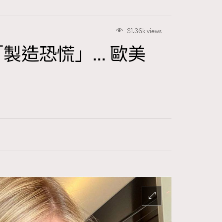
31.36k views
聲被指「製造恐慌」… 歐美
415
FigaroAstrology
424
FigaroBeauty
7
FigaroBeautyRitual
547
FigaroCeleb
281
FigaroCinéma
17