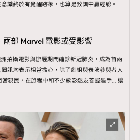
疫意識終於有覺醒跡象，也算是教訓中贏經驗。
診、兩部 Marvel 電影或受影響
證實在澳洲拍攝電影與辦騷期間確診新冠肺炎，成為首兩
人聞訊均表示相當擔心，除了劇組與表演參與者人
婦還相當親民，在旅程中和不少歌影迷友善握過手… 讓