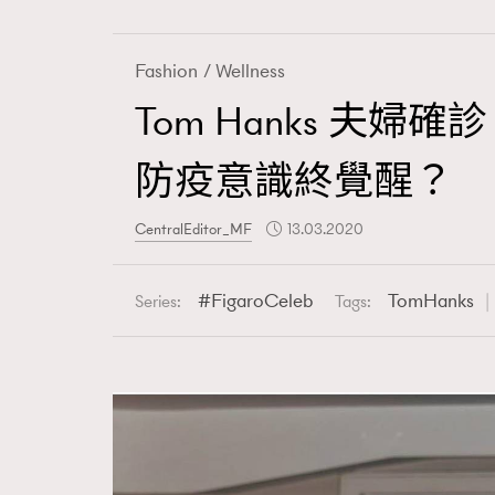
Fashion
Wellness
Tom Hanks 夫婦確
Fashion
防疫意識終覺醒？
Art
CentralEditor_MF
13.03.2020
FigaroCeleb
TomHanks
Series:
Tags:
Wellness
Paris