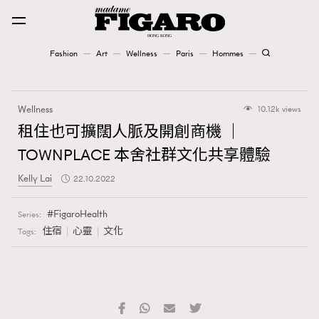
Fashion
Art
Wellness
Paris
Hommes
Fashion
Wellness
10.12k views
Art
租住也可擴闊人脈及開創商機 ｜
TOWNPLACE 本舍社群文化共享體驗
Wellness
Kelly Lai
22.10.2022
Karena Lam is On Our Cover
FigaroHealth
Series:
Paris
住宿
心靈
文化
Tags:
Hommes