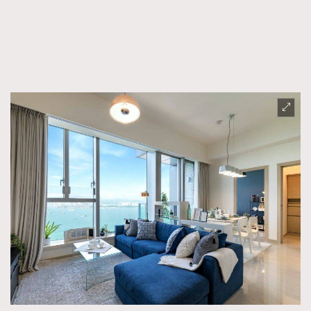
FigaroFrancais
41
FigaroGadget
1
FigaroHealth
647
FigaroHub
128
FigaroIcon
68
法國五月French May專訪四位香港文藝代表
FigaroInsight
156
FigaroIssue
271
FigaroJewellery
87
FigaroLifestyle
230
FigaroLove
89
FigaroMasterclass
20
FigaroMusic
90
FigaroStyle
89
#FigaroIssue 容祖兒封面專訪｜追逐歌手夢
FigaroSubculture
14