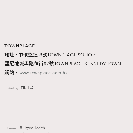
TOWNPLACE
地
址
:
中環堅道18號TOWNPLACE SOHO、
堅尼地城卑路乍街97號TOWNPLACE KENNEDY TOWN
網站 :
www.townplace.com.hk
Elly Lai
Edited by
FigaroHealth
Series: