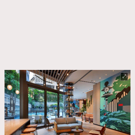
About us
Collaboration Opportunity
Disclaimer
Privacy
New Media Group
|
Madame Figaro editions:
France
|
Greece
|
Japan
|
Portugal
|
Spain