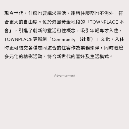
TRENDING
現今世代，什麼也要講求靈活，連租住服務也不例外，符
#FigaroExhibition 群星力撐MF X Leung Mo《See
AFrenchMind
3
合更大的自由度。位於港島黃金地段的「TOWNPLACE 本
You In My Dream》展覽
DressLikeAParisienne
1
舍」，引進了創新的靈活租住概念，吸引年輕專才入住，
EmpowerF
103
TOWNPLACE更獨創「Community （社群）」文化，入住
FashionWeek
191
時更可結交各種志同道合的住客作為業務夥伴，同時體驗
FigaroAesthetic
308
多元化的精彩活動，符合新世代的喜好及生活模式。
FigaroAstrology
416
FigaroBeauty
424
Advertisement
FigaroBeautyRitual
7
FigaroCeleb
547
#FigaroExhibition Wyman 揭曉 Figaro Exhibition
FigaroCinéma
281
第二站！
FigaroDigitalCover
17
FigaroExhibition
12
FigaroExpert
1