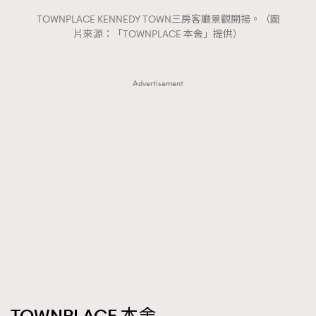
FigaroTalk
48
TOWNPLACE KENNEDY TOWN三房客廳景觀開揚。（圖
FigaroWatch
83
片來源：「TOWNPLACE 本舍」提供）
Grooming&Fitness
38
HommesFashion
2
Advertisement
HommeStyle
132
NoBagNoLife
349
People
53
#FigaroIssue 專訪陳漢娜Hanna與Takuro｜模特
TheFrenchWay
145
情侶談愛情
VAxChowSangSang
4
WatchesWonder&Beyond
21
WatchesWonder&Beyond
1
向ChanelN°5致敬
1
大時代小事情
42
時尚熱話
537
時尚配飾
297