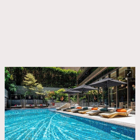
TRENDING
AFrenchMind
DressLikeAParisienne
EmpowerF
FashionWeek
FigaroAesthetic