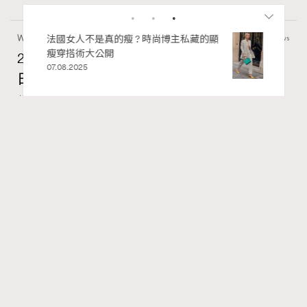
Wellness
70 views
2026年8月每周星座運程【8月9日至8月15
日】
RECOMMENDED
莎拉
14 hours ago
FigaroAstrology
Series:
十二星座
星座運程
星相命理
Tags:
【2026年8月每周星座運程】獅子座日全蝕帶來權力與自
我重塑的主題，媒體形象管理成為焦點。藝術與感知成為