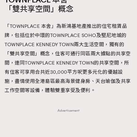
TOWNPLACE 本舍
時裝心理學
「雙共享空間」概念
2
當巨蟹座遇上處女座 Tyson Yoshi x 林家謙
煲劇日常
334
玩物壯志
「TOWNPLACE 本舍」為新鴻基地產推出的住宅租賃品
1
牌，包括位於中環的TOWNPLACE SOHO及堅尼地城的
TOWNPLACE KENNEDY TOWN兩大生活空間，獨有的
「雙共享空間」概念，住客可通行同區兩大據點的共享空
間，連同TOWNPLACE KENNEDY TOWN的共享空間，所
有住客可享用合共近30,000平方呎更多元化的優越設
施，盡情使用全港島區最高海景健身房、天台瑜伽及共享
本人已詳閱並同意遵守本文列明條款及細則。 請瀏覽
工作空間等設備，體驗雙重享受及便利。
(
nmg.com.hk/privacy
) 閱讀本公司的私隱政策聲明。
本人願意接收新傳媒集團的最新消息及其他宣傳資訊，本人同意
新傳媒集團使用本人的個人資料於任何推廣用途。
Advertisement