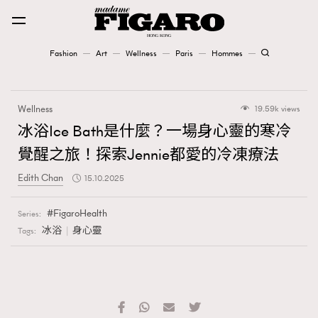
Fashion
Art
Wellness
Paris
Hommes
Fashion
Wellness
19.59k views
Art
冰浴Ice Bath是什麼？一場身心靈的寒冷
覺醒之旅！探索Jennie都愛的冷凍療法
Wellness
Edith Chan
15.10.2025
Karena Lam is On Our Cover
FigaroHealth
Series:
Paris
冰浴
身心靈
Tags:
Hommes