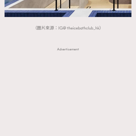
（圖片來源：IG@ theicebathclub_hk）
Advertisement