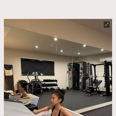
FigaroFrancais
41
FigaroGadget
1
FigaroHealth
647
FigaroHub
128
FigaroIcon
68
法國五月French May專訪四位香港文藝代表
FigaroInsight
156
FigaroIssue
271
FigaroJewellery
87
FigaroLifestyle
230
FigaroLove
89
FigaroMasterclass
20
FigaroMusic
90
FigaroStyle
89
#FigaroIssue 容祖兒封面專訪｜追逐歌手夢
FigaroSubculture
14