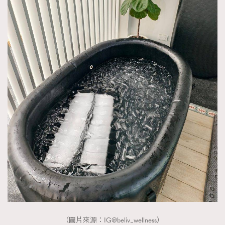
About us
Collaboration Opportunity
Disclaimer
Privacy
New Media Group
|
Madame Figaro editions:
France
|
Greece
|
Japan
|
Portugal
|
Spain
（圖片來源：IG@beliv_wellness）