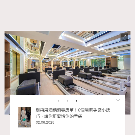
（圖片來源：ONYX by GO24 Fitness）
RECOMMENDED