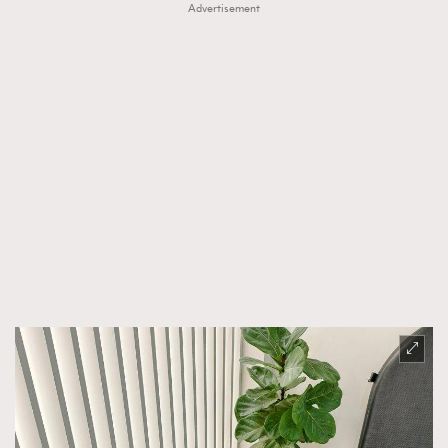
Advertisement
時裝心理學
2
當巨蟹座遇上處女座 Tyson Yoshi x 林家謙
煲劇日常
334
玩物壯志
1
本人已詳閱並同意遵守本文列明條款及細則。 請瀏覽
(
nmg.com.hk/privacy
) 閱讀本公司的私隱政策聲明。
本人願意接收新傳媒集團的最新消息及其他宣傳資訊，本人同意
新傳媒集團使用本人的個人資料於任何推廣用途。