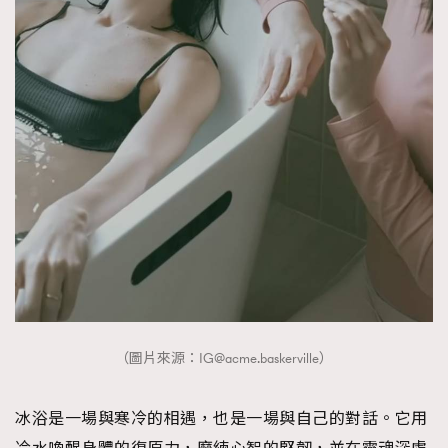
AFrenchMind
DressLikeAParisienne
EmpowerF
FashionWeek
FigaroAesthetic
（圖片來源：
IG@acme.baskerville
）
冰浴是一場與寒冷的相遇，也是一場與自己的對話。它用