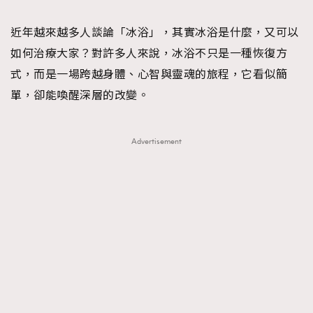
TRENDING
近年越來越多人談論「冰浴」，其實冰浴是什麼，又可以
#FigaroExhibition 群星力撐MF X Leung Mo《See
AFrenchMind
3
如何治療大家？對許多人來說，冰浴不只是一種恢復方
You In My Dream》展覽
DressLikeAParisienne
1
式，而是一場跨越身體、心智與靈魂的旅程，它看似簡
EmpowerF
103
單，卻能喚醒深層的改變。
FashionWeek
191
FigaroAesthetic
308
Advertisement
FigaroAstrology
416
FigaroBeauty
424
FigaroBeautyRitual
7
FigaroCeleb
547
#FigaroExhibition Wyman 揭曉 Figaro Exhibition
FigaroCinéma
281
第二站！
FigaroDigitalCover
17
FigaroExhibition
12
FigaroExpert
1