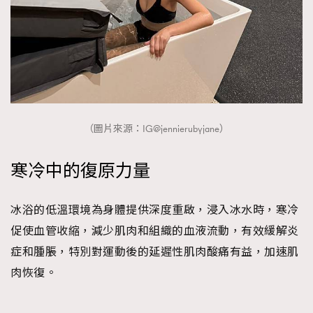
FigaroTalk
48
FigaroWatch
83
Grooming&Fitness
38
HommesFashion
2
HommeStyle
132
NoBagNoLife
349
（圖片來源：IG@jennierubyjane）
People
53
#FigaroIssue 專訪陳漢娜Hanna與Takuro｜模特
TheFrenchWay
145
情侶談愛情
寒冷中的復原力量
VAxChowSangSang
4
WatchesWonder&Beyond
21
冰浴的低溫環境為身體提供深度重啟，浸入冰水時，寒冷
WatchesWonder&Beyond
1
促使血管收縮，減少肌肉和組織的血液流動，有效緩解炎
向ChanelN°5致敬
1
症和腫脹，特別對運動後的延遲性肌肉酸痛有益，加速肌
大時代小事情
42
肉恢復。
時尚熱話
537
時尚配飾
297