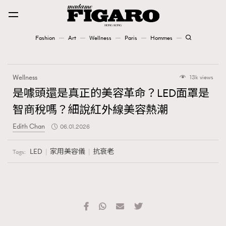
Fashion
Art
Wellness
Paris
Hommes
Fashion
Wellness
13k views
Art
是噱頭還是真正的美容革命？LED面罩是
智商稅嗎？細說紅外線美容熱潮
Wellness
Edith Chan
06.01.2026
Karena Lam is On Our Cover
LED
家用美容儀
抗衰老
Tags:
Paris
Hommes