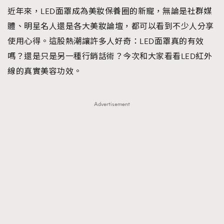
近年來，LED面罩成為美妝保養圈的新寵，無論是社群媒
TRENDING
體、明星名人還是各大美妝論壇，都可以看到不少人分享
#FigaroExhibition 群星力撐MF X Leung Mo《See
AFrenchMind
3
使用心得。這股熱潮讓許多人好奇：LED面罩真的有效
You In My Dream》展覽
DressLikeAParisienne
1
嗎？還是只是另一種行銷話術？今次和大家看看LED紅外
EmpowerF
103
線的真實美容功效。
FashionWeek
191
FigaroAesthetic
308
Advertisement
FigaroAstrology
415
FigaroBeauty
424
FigaroBeautyRitual
7
FigaroCeleb
547
#FigaroExhibition Wyman 揭曉 Figaro Exhibition
FigaroCinéma
281
第二站！
FigaroDigitalCover
17
FigaroExhibition
12
FigaroExpert
1