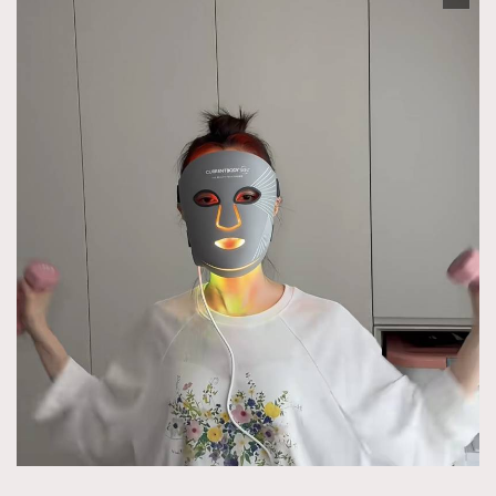
About us
Collaboration Opportunity
Disclaimer
Privacy
New Media Group
|
Madame Figaro editions:
France
|
Greece
|
Japan
|
Portugal
|
Spain