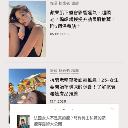
保濕
抗衰老
護膚
蘋果肌下垂會影響運氣、超顯
老？編輯親授提升蘋果肌推薦！
附5個保養貼士
05.02.2026
凍齡
抗衰老
精華
抗衰老精華及面霜推薦！25+女生
要開始準備凍齡保養！了解抗衰
老護膚品推薦
13.11.2025
私藏的顯
別再用酒精消毒皮革！6個清潔手袋小技
巧，讓你更愛惜你的手袋