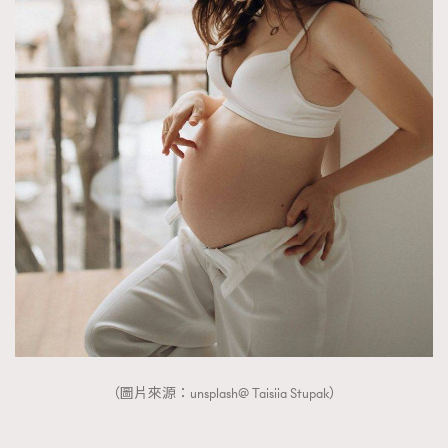
（圖片來源：unsplash@ Taisiia Stupak）