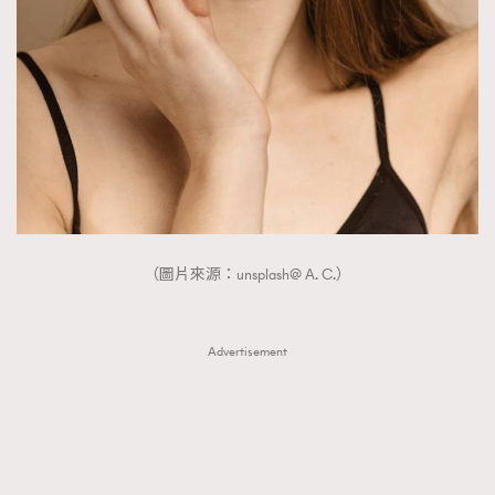
FigaroTalk
48
FigaroWatch
83
Grooming&Fitness
38
HommesFashion
2
HommeStyle
132
NoBagNoLife
349
People
53
#FigaroIssue 專訪陳漢娜Hanna與Takuro｜模特
TheFrenchWay
145
情侶談愛情
（圖片來源：unsplash@ A. C.）
VAxChowSangSang
4
WatchesWonder&Beyond
21
WatchesWonder&Beyond
1
Advertisement
向ChanelN°5致敬
1
大時代小事情
42
時尚熱話
537
時尚配飾
297