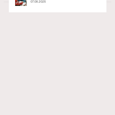
02.06.2025
Wellness
22.06k views
PDRN功效是什麼？常用於麗珠蘭水光針？了
RECOMMENDED
解PDRN成分及精華推薦
Madame Figaro HK
04.08.2026
FigaroBeauty
Series:
PDRN
保濕
精華
Tags:
PDRN什麼？在追求「水光肌」的浪潮中，PDRN（聚脫氧