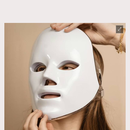
FigaroFrancais
41
FigaroGadget
1
FigaroHealth
647
FigaroHub
128
FigaroIcon
68
法國五月French May專訪四位香港文藝代表
FigaroInsight
156
FigaroIssue
270
FigaroJewellery
86
FigaroLifestyle
230
FigaroLove
89
FigaroMasterclass
20
FigaroMusic
90
FigaroStyle
89
#FigaroIssue 容祖兒封面專訪｜追逐歌手夢
FigaroSubculture
14