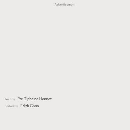
Advertisement
Par Tiphaine Honnet
Text by
Edith Chan
Edited by