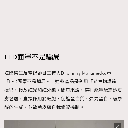
時裝心理學
2
當巨蟹座遇上處女座 Tyson Yoshi x 林家謙
煲劇日常
334
玩物壯志
1
LED面罩不是騙局
法國醫生及電視節目主持人Dr Jimmy Mohamed表示
本人已詳閱並同意遵守本文列明條款及細則。 請瀏覽
「LED面罩不是騙局。」這些產品是利用「光生物調節」
(
nmg.com.hk/privacy
) 閱讀本公司的私隱政策聲明。
技術，釋放紅光和紅外線。簡單來說，這種能量能穿透皮
本人願意接收新傳媒集團的最新消息及其他宣傳資訊，本人同意
新傳媒集團使用本人的個人資料於任何推廣用途。
膚各層，直接作用於細胞，促進蛋白質、彈力蛋白、玻尿
酸的生成，並啟動皮膚自我修復機制。