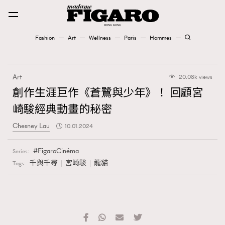
Fashion
Art
Wellness
Paris
Hommes
Fashion
Art
20.08k views
Art
創作生涯巨作《蒼鷺與少年》！ 回顧宮
崎駿經典動畫的秘密
Wellness
Chesney Lau
10.01.2024
Karena Lam is On Our Cover
FigaroCinéma
Series:
Paris
千與千尋
宮崎駿
龍貓
Tags:
Hommes