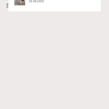
02.06.2025
主斯拉》香港首演重現古羅馬政治風暴
Ankie Pang
4 hours ago
FigaroAesthetic
Series:
文化
表演藝術
Tags:
RECOMMENDED
說起莫扎特的歌劇，大家最熟悉的大概是《魔笛》。這部
莫扎特生前完成的最後一部歌劇固然是經典，但原來他早
於16歲的青蔥之年，就已經寫下一齣極具野心、音樂難度
極高的巔峰之作。今年秋季，「非凡美樂」首度將莫扎特
創作生涯中的隱世明珠《獨裁君主斯拉》（Lucio Silla）完
整帶到香港舞台，讓大家一窺這位音樂神童到底如何突破