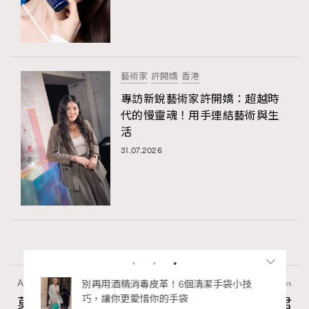
藝術家
許開嬌
香港
專訪新銳藝術家許開嬌：超越時
代的慢靈魂！用手連結藝術與生
活
31.07.2026
Art
60 views
私藏的顯
別再用酒精消毒皮革！6個清潔手袋小技
巧，讓你更愛惜你的手袋
莫扎特16歲歌劇神作！非凡美樂帶來《獨裁君