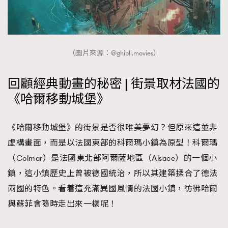
（圖片來源：@ghibli.movies）
回顧經典動畫的秘密 | 街景取材法國的
《哈爾移動城堡》
《哈爾移動城堡》的街景是否很唯美夢幻？但原來這並非
虛構畫面，而是以法國東部的科爾瑪小鎮為原型！科爾瑪
（Colmar）是法國東北部阿爾薩地區（Alsace）的一個小
鎮，這小鎮歷史上曾被德國統治，所以其建築揉合了德法
兩國的特色。看着這充滿異國風情的法國小鎮，彷彿哈爾
與蘇菲會隨時走出來一樣呢！