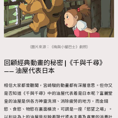
（圖片來源：《梅與小貓巴士》劇照）
回顧經典動畫的秘密 |《千與千尋》
—— 油屋代表日本
相信大家都曾聽聞，宮崎駿的動畫都有深層意思。但你又
是否知道《千與千尋》中的油屋代表着是日本呢？富麗堂
皇的油屋是供各方神靈洗滌、消除疲勞的地方，而金錢
慾、食慾、物慾在裏面橫流，可謂是一座「慾望之場」。
以利益為上的油屋是反映着現代資本主義及真實的消費社