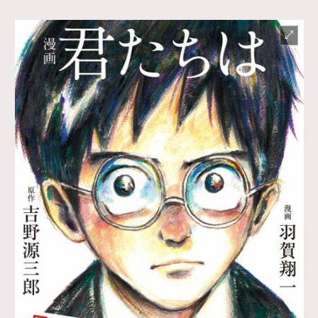
About us
Collaboration Opportunity
Disclaimer
Privacy
New Media Group
|
Madame Figaro editions:
France
|
Greece
|
Japan
|
Portugal
|
Spain