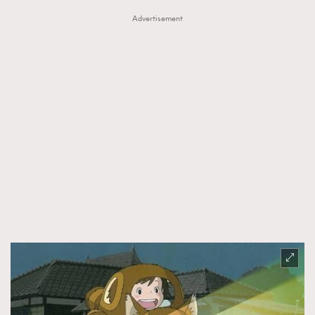
TRENDING
Advertisement
AFrenchMind
DressLikeAParisienne
EmpowerF
FashionWeek
FigaroAesthetic