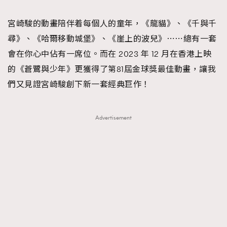
TRENDING
宮崎駿的動畫陪伴着每個人的童年，《龍貓》、《千與千
#FigaroExhibition 群星力撐MF X Leung Mo《See
AFrenchMind
3
尋》、《哈爾移動城堡》、《崖上的波兒》⋯⋯總有一套
You In My Dream》展覽
DressLikeAParisienne
1
會在你心中佔有一席位。而在 2023 年 12 月在香港上映
EmpowerF
103
的《蒼鷺與少年》更獲得了第81屆金球獎最佳動畫，讓我
FashionWeek
191
們又見證宮崎駿創下新一套經典巨作！
FigaroAesthetic
308
FigaroAstrology
416
Advertisement
FigaroBeauty
424
FigaroBeautyRitual
7
FigaroCeleb
547
#FigaroExhibition Wyman 揭曉 Figaro Exhibition
FigaroCinéma
281
第二站！
FigaroDigitalCover
17
FigaroExhibition
12
FigaroExpert
1