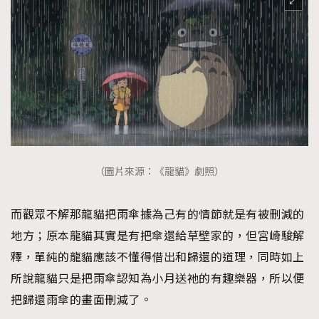
（圖片來源：《龍貓》劇照）
而觀眾不解那龍貓把雨傘據為己有的情節就是有被刪減的
地方；原本龍貓其實是有把傘還給草壁家的，但宮崎駿解
釋，單純的龍貓應該不懂得借出和歸還的道理，同時如上
所說龍貓只是把雨傘認知為小月送祂的有趣樂器，所以便
把歸還雨傘的畫面刪減了。