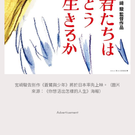
FigaroTalk
48
FigaroWatch
83
Grooming&Fitness
38
HommesFashion
2
HommeStyle
132
NoBagNoLife
349
People
53
#FigaroIssue 專訪陳漢娜Hanna與Takuro｜模特
TheFrenchWay
145
情侶談愛情
VAxChowSangSang
4
宮崎駿告別作《蒼鷺與少年》將於日本率先上映。（圖片
WatchesWonder&Beyond
21
來源：《你想活出怎樣的人生》海報）
WatchesWonder&Beyond
1
向ChanelN°5致敬
1
Advertisement
大時代小事情
42
時尚熱話
537
時尚配飾
297