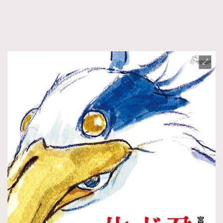
FigaroFrancais
41
FigaroGadget
1
FigaroHealth
647
FigaroHub
128
FigaroIcon
68
法國五月French May專訪四位香港文藝代表
FigaroInsight
156
FigaroIssue
271
FigaroJewellery
87
FigaroLifestyle
230
FigaroLove
89
FigaroMasterclass
20
FigaroMusic
90
FigaroStyle
89
#FigaroIssue 容祖兒封面專訪｜追逐歌手夢
FigaroSubculture
14