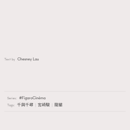
Chesney Lau
Text by
FigaroCinéma
Series:
千與千尋
宮崎駿
龍貓
Tags: