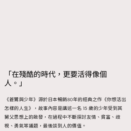
時裝心理學
2
當巨蟹座遇上處女座 Tyson Yoshi x 林家謙
煲劇日常
334
玩物壯志
1
「在殘酷的時代，更要活得像個
本人已詳閱並同意遵守本文列明條款及細則。 請瀏覽
人。」
(
nmg.com.hk/privacy
) 閱讀本公司的私隱政策聲明。
本人願意接收新傳媒集團的最新消息及其他宣傳資訊，本人同意
《蒼鷺與少年》源於日本暢銷80年的經典之作《你想活出
新傳媒集團使用本人的個人資料於任何推廣用途。
怎樣的人生》，故事內容是講述一名 15 歲的少年受到其
舅父思想上的啟發，在過程中不斷探討友情、貧富、歧
視、勇氣等議題，最後談到人的價值。