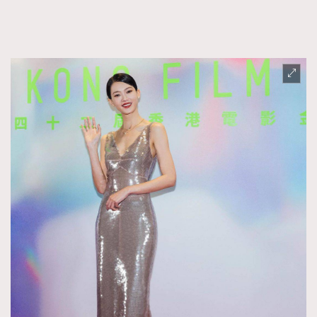
FigaroTalk
48
FigaroWatch
83
Grooming&Fitness
38
HommesFashion
2
HommeStyle
132
NoBagNoLife
349
People
53
#FigaroIssue 專訪陳漢娜Hanna與Takuro｜模特
TheFrenchWay
145
情侶談愛情
VAxChowSangSang
4
WatchesWonder&Beyond
21
WatchesWonder&Beyond
1
向ChanelN°5致敬
1
大時代小事情
42
時尚熱話
537
時尚配飾
297