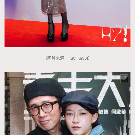
時裝心理學
2
當巨蟹座遇上處女座 Tyson Yoshi x 林家謙
煲劇日常
334
玩物壯志
1
（圖片來源：IG@fish331）
本人已詳閱並同意遵守本文列明條款及細則。 請瀏覽
(
nmg.com.hk/privacy
) 閱讀本公司的私隱政策聲明。
本人願意接收新傳媒集團的最新消息及其他宣傳資訊，本人同意
新傳媒集團使用本人的個人資料於任何推廣用途。