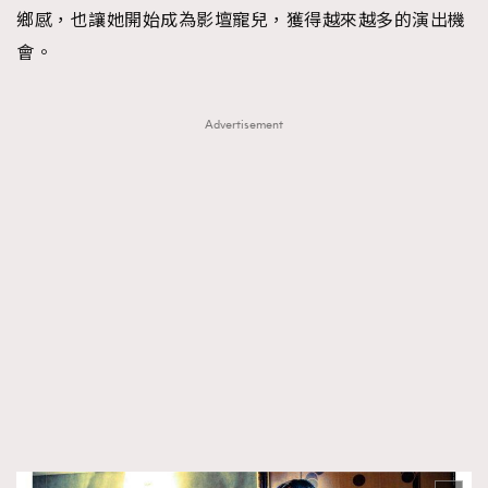
鄉感，也讓她開始成為影壇寵兒，獲得越來越多的演出機
會。
Advertisement
TRENDING
AFrenchMind
DressLikeAParisienne
EmpowerF
FashionWeek
FigaroAesthetic