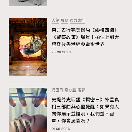
大館
展覽
東方表行
東方表行完美還原《縱橫四海》
《警察故事》場景！拍住上到大
館穿梭香港經典電影世界
25.06.2026
揭密日
身心靈
電影
史提芬史匹堡《揭密日》外星真
相三部曲與心靈覺醒：如果有人
向你展示並證明，我們並不孤
單，你會恐懼嗎？
01.06.2026