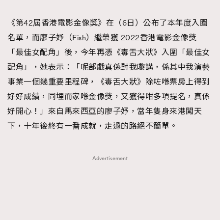
TRENDING
《第42屆香港電影金像獎》在（6日）公布了本年度入圍
#FigaroExhibition 群星力撐MF X Leung Mo《See
AFrenchMind
3
名單，而廖子妤（Fish）繼榮獲 2022香港電影金像獎
You In My Dream》展覽
DressLikeAParisienne
1
「最佳女配角」後，今年再憑《毒舌大狀》入圍「最佳女
EmpowerF
103
配角」，她表示：「呢部戲真係對我嚟講，係其中我演藝
FashionWeek
191
事業一個幾重要里程碑，《毒舌大狀》除咗喺票房上得到
FigaroAesthetic
308
好好成績，同埋而家喺金像獎，又獲得咁多項提名，真係
FigaroAstrology
415
好開心！」來自馬來西亞的廖子妤，當年隻身來港闖天
FigaroBeauty
424
下，十年後終有一番成就，走過的路絕不簡單。
FigaroBeautyRitual
7
FigaroCeleb
547
Advertisement
#FigaroExhibition Wyman 揭曉 Figaro Exhibition
FigaroCinéma
281
第二站！
FigaroDigitalCover
17
FigaroExhibition
12
FigaroExpert
1