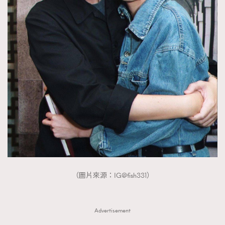
About us
Collaboration Opportunity
Disclaimer
Privacy
New Media Group
|
Madame Figaro editions:
France
|
Greece
|
Japan
|
Portugal
|
Spain
（圖片來源：IG@fish331）
Advertisement