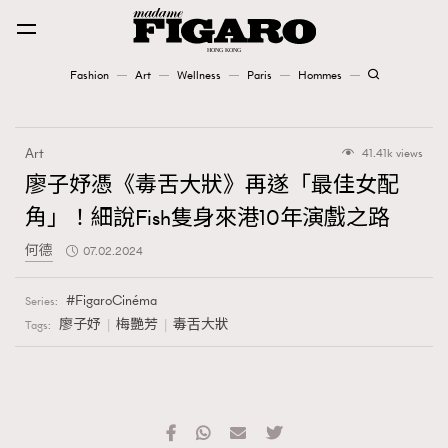
Fashion
Art
Wellness
Paris
Hommes
Fashion
Art
41.41k views
Art
廖子妤憑《毒舌大狀》再遂「最佳女配
角」！細說Fish隻身來港10年演戲之路
Wellness
何德
07.02.2024
Karena Lam is On Our Cover
FigaroCinéma
Series:
Paris
廖子妤
梅艷芳
毒舌大狀
Tags:
Hommes