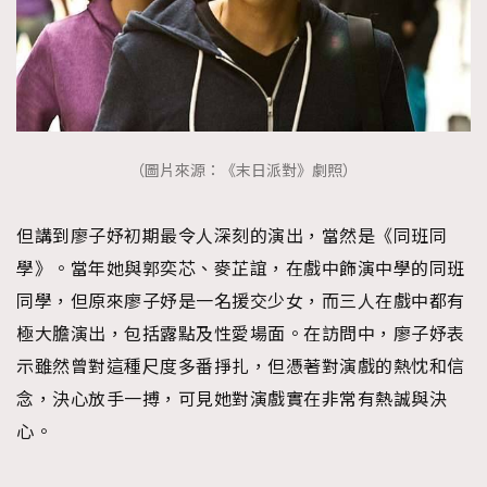
（圖片來源：《末日派對》劇照）
但講到廖子妤初期最令人深刻的演出，當然是《同班同
學》。當年她與郭奕芯、麥芷誼，在戲中飾演中學的同班
同學，但原來廖子妤是一名援交少女，而三人在戲中都有
極大膽演出，包括露點及性愛場面。在訪問中，廖子妤表
示雖然曾對這種尺度多番掙扎，但憑著對演戲的熱忱和信
念，決心放手一搏，可見她對演戲實在非常有熱誠與決
心。