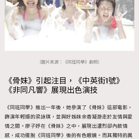
（圖片來源：《同班同學》劇照）
《骨妹》引起注目，《中英街1號》
《非同凡響》展現出色演技
《同班同學》推出一年後，她參演了《骨妹》這部電影，
飾演年輕版的梁詠琪，並與好姊妹余香凝游走於友情與愛
情之間。廖子妤在《骨妹》之中，展現出濃烈卻內斂情
感，成功擺脫《同班同學》後的有色眼鏡。而其獨特的異