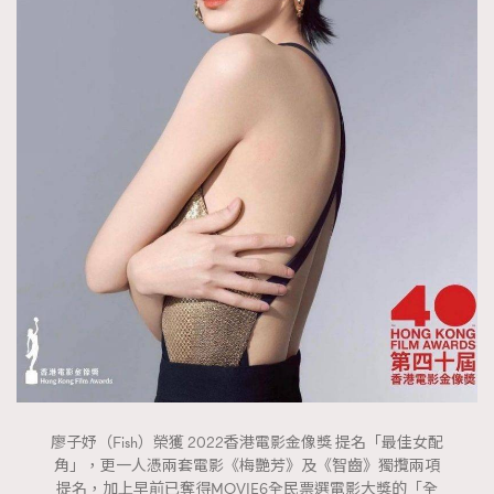
廖子妤（Fish）榮獲 2022香港電影金像獎 提名「最佳女配
角」，更一人憑兩套電影《梅艷芳》及《智齒》獨攬兩項
提名，加上早前已奪得MOVIE6全民票選電影大獎的「全