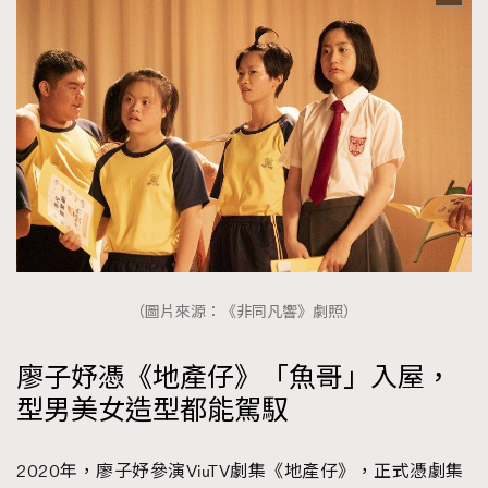
（圖片來源：《非同凡響》劇照）
廖子妤憑《地產仔》「魚哥」入屋，
型男美女造型都能駕馭
2020年，廖子妤參演ViuTV劇集《地產仔》，正式憑劇集