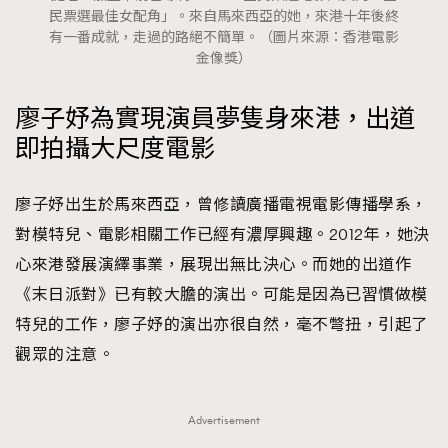
民票選最佳女配角」。來自馬來西亞的她，來港十年後終
有一番成就，走過的路絕不簡單。（圖片來源：香港電影
金像獎）
廖子妤為實現演員夢隻身來港，出道
即拍攝大尺度電影
廖子妤出生於馬來西亞，曾修讀廣播電視電影傳播學系，
對模特兒、電影相關工作已經有濃厚興趣。2012年，她決
心來港發展演繹事業，展現出無比決心。而她的出道作
《末日派對》已有較大膽的演出。可能是因為已習慣做模
特兒的工作，廖子妤的演出亦很自然，毫不彆扭，引起了
觀眾的注意。
Advertisement