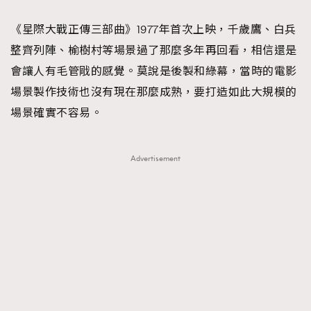
About us
Collaboration Opportunity
Disclaimer
Privacy
《星際大戰正傳三部曲》1977年首次上映，千歲鷹、白兵
New Media Group
|
Madame Figaro editions:
France
|
Greece
整齊列陣、榆樹村等場景過了那麼多年再回看，相信還是
|
Japan
|
Portugal
|
Spain
會讓人有毛管戙的感覺。莫說是後製和綠幕，當時的電影
場景製作技術也沒有現在那麼成熟，要打造如此大規模的
場景確實不容易。
Advertisement