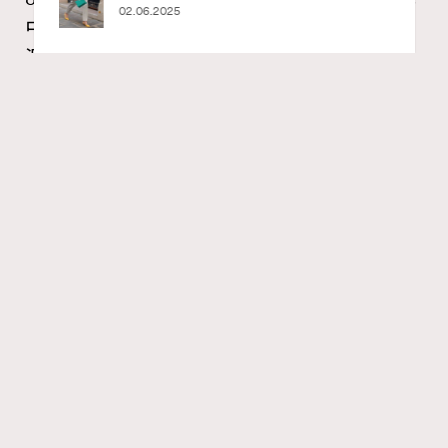
02.06.2025
中一日》、遊戲迷必訪《游於藝乎》、《西
源里選畫》捕捉香港情懷
Ankie Pang
20 hours ago
RECOMMENDED
FigaroAesthetic
Series:
藝術
藝術展覽
香港故宮文化博物館
Tags:
最近天氣陰晴不定，安排不了戶外活動的話，其實最近各
大畫廊、美術館及博物館都有不少值得留意展覽。8月香
港藝術展覽包羅萬有，自開幕以來就備受歡迎的《古埃及
文明大展——埃及博物館珍藏》即將落幕之際，香港故宮