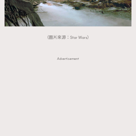
TRENDING
AFrenchMind
DressLikeAParisienne
EmpowerF
FashionWeek
FigaroAesthetic
（圖片來源：Star Wars）
Advertisement