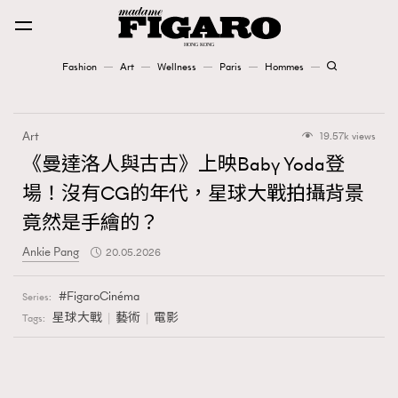
Fashion
Art
Wellness
Paris
Hommes
Fashion
Art
19.57k views
Art
《曼達洛人與古古》上映Baby Yoda登
場！沒有CG的年代，星球大戰拍攝背景
Wellness
竟然是手繪的？
Karena Lam is On Our Cover
Ankie Pang
20.05.2026
Paris
FigaroCinéma
Series:
星球大戰
藝術
電影
Tags:
Hommes