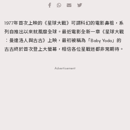
TRENDING
#FigaroExhibition 群星力撐MF X Leung Mo《See
AFrenchMind
3
1977年首次上映的《星球大戰》可謂科幻的電影鼻祖，系
You In My Dream》展覽
DressLikeAParisienne
1
列自推出以來就風靡全球。最近電影全新一章《星球大戰
EmpowerF
103
︰曼達洛人與古古》上映，最初被稱為「Baby Yoda」的
FashionWeek
191
古古終於首次登上大螢幕，相信各位星戰迷都非常期待。
FigaroAesthetic
308
FigaroAstrology
416
Advertisement
FigaroBeauty
424
FigaroBeautyRitual
7
FigaroCeleb
547
#FigaroExhibition Wyman 揭曉 Figaro Exhibition
FigaroCinéma
281
第二站！
FigaroDigitalCover
17
FigaroExhibition
12
FigaroExpert
1