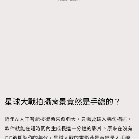
FigaroTalk
48
FigaroWatch
83
Grooming&Fitness
38
HommesFashion
2
HommeStyle
132
NoBagNoLife
349
People
53
#FigaroIssue 專訪陳漢娜Hanna與Takuro｜模特
TheFrenchWay
145
情侶談愛情
VAxChowSangSang
4
WatchesWonder&Beyond
21
WatchesWonder&Beyond
1
星球大戰拍攝背景竟然是手繪的？
向ChanelN°5致敬
1
大時代小事情
42
近年AI人工智能技術愈來愈強大，只需要輸入幾句描述，
時尚熱話
537
軟件就能在短時間內生成長達一分鐘的影片。原來在沒有
時尚配飾
297
CG後期製作的年代，星球大戰的電影背景竟然是人手繪