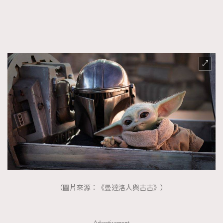
FigaroFrancais
41
FigaroGadget
1
FigaroHealth
647
FigaroHub
128
FigaroIcon
68
法國五月French May專訪四位香港文藝代表
FigaroInsight
156
FigaroIssue
271
FigaroJewellery
87
FigaroLifestyle
230
FigaroLove
89
FigaroMasterclass
20
FigaroMusic
90
（圖片來源：《曼達洛人與古古》）
FigaroStyle
89
#FigaroIssue 容祖兒封面專訪｜追逐歌手夢
FigaroSubculture
14
Advertisement