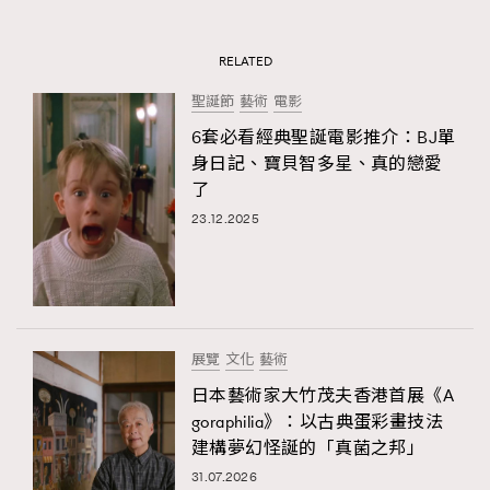
RELATED
聖誕節
藝術
電影
6套必看經典聖誕電影推介：BJ單
身日記、寶貝智多星、真的戀愛
了
23.12.2025
展覽
文化
藝術
日本藝術家大竹茂夫香港首展《A
goraphilia》：以古典蛋彩畫技法
建構夢幻怪誕的「真菌之邦」
31.07.2026