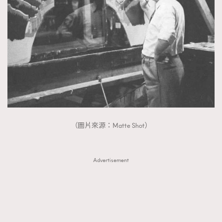
（圖片來源：Matte Shot）
Advertisement