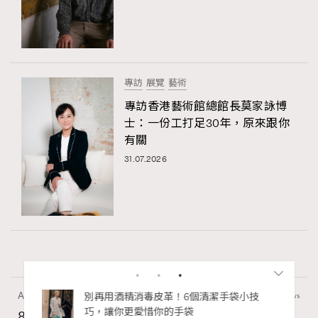
專訪
展覽
藝術
專訪香港藝術館總館長莫家詠博
士：一份工打足30年，原來跟你
有關
31.07.2026
Art
7.2k views
私藏的顯
別再用酒精消毒皮革！6個清潔手袋小技
巧，讓你更愛惜你的手袋
8月香港藝術展覽：香港故宮文化博物館《城