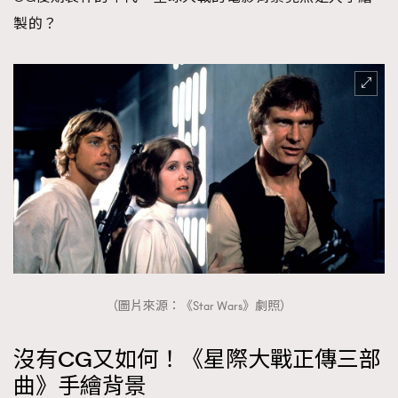
時裝心理學
2
製的？
當巨蟹座遇上處女座 Tyson Yoshi x 林家謙
煲劇日常
334
玩物壯志
1
本人已詳閱並同意遵守本文列明條款及細則。 請瀏覽
(
nmg.com.hk/privacy
) 閱讀本公司的私隱政策聲明。
本人願意接收新傳媒集團的最新消息及其他宣傳資訊，本人同意
新傳媒集團使用本人的個人資料於任何推廣用途。
（圖片來源：《Star Wars》劇照）
沒有CG又如何！《星際大戰正傳三部
曲》手繪背景