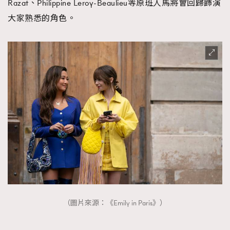
Razat、Philippine Leroy-Beaulieu等原班人馬將會回歸飾演
時裝心理學
2
大家熟悉的角色。
當巨蟹座遇上處女座 Tyson Yoshi x 林家謙
煲劇日常
334
玩物壯志
1
本人已詳閱並同意遵守本文列明條款及細則。 請瀏覽
(
nmg.com.hk/privacy
) 閱讀本公司的私隱政策聲明。
本人願意接收新傳媒集團的最新消息及其他宣傳資訊，本人同意
新傳媒集團使用本人的個人資料於任何推廣用途。
（圖片來源：《Emily in Paris》）