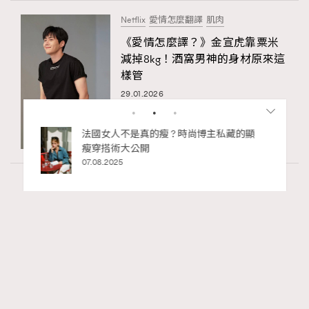
Netflix
愛情怎麼翻譯
肌肉
《愛情怎麼譯？》金宣虎靠粟米
減掉8kg！酒窩男神的身材原來這
樣管
29.01.2026
主私藏的顯
別再用酒精消毒皮革！6個清潔手袋小技
巧，讓你更愛惜你的手袋
02.06.2025
Art
7.2k views
8月香港藝術展覽：香港故宮文化博物館《城
RECOMMENDED
中一日》、遊戲迷必訪《游於藝乎》、《西
源里選畫》捕捉香港情懷