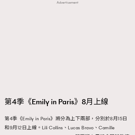
FigaroTalk
48
Advertisement
FigaroWatch
83
Grooming&Fitness
38
HommesFashion
2
HommeStyle
132
NoBagNoLife
349
People
53
#FigaroIssue 專訪陳漢娜Hanna與Takuro｜模特
TheFrenchWay
145
情侶談愛情
VAxChowSangSang
4
WatchesWonder&Beyond
21
WatchesWonder&Beyond
1
第4季《Emily in Paris》8月上線
向ChanelN°5致敬
1
大時代小事情
42
第4季《Emily in Paris》將分為上下兩部，分別於8月15日
時尚熱話
537
和9月12日上線。Lili Collins、Lucas Bravo、Camille
時尚配飾
297