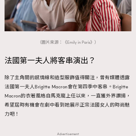
TRENDING
（圖片來源：《Emily in Paris》）
AFrenchMind
DressLikeAParisienne
法國第一夫人將客串演出？
EmpowerF
FashionWeek
FigaroAesthetic
除了主角間的感情線和造型服飾值得關注，曾有媒體透露
法國第一夫人Brigitte Macron會在第四季中客串。Brigitte
Macron的衣著風格自馬克龍上任以來，一直獲外界讚揚，
希望屆時有機會在劇中看到她展示正宗法國女人的時尚魅
力吧！
Advertisement