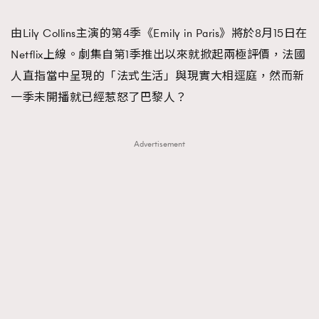
TRENDING
由Lily Collins主演的第4季《Emily in Paris》將於8月15日在
#FigaroExhibition 群星力撐MF X Leung Mo《See
AFrenchMind
3
Netflix上線。劇集自第1季推出以來就掀起兩極評價，法國
You In My Dream》展覽
DressLikeAParisienne
1
人直指當中呈現的「法式生活」與現實大相逕庭，然而新
EmpowerF
103
一季未開播就已經惹怒了巴黎人？
FashionWeek
191
FigaroAesthetic
308
Advertisement
FigaroAstrology
416
FigaroBeauty
424
FigaroBeautyRitual
7
FigaroCeleb
547
#FigaroExhibition Wyman 揭曉 Figaro Exhibition
FigaroCinéma
281
第二站！
FigaroDigitalCover
17
FigaroExhibition
12
FigaroExpert
1