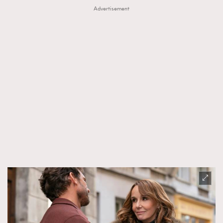
Advertisement
About us
Collaboration Opportunity
Disclaimer
Privacy
New Media Group
|
Madame Figaro editions:
France
|
Greece
|
Japan
|
Portugal
|
Spain