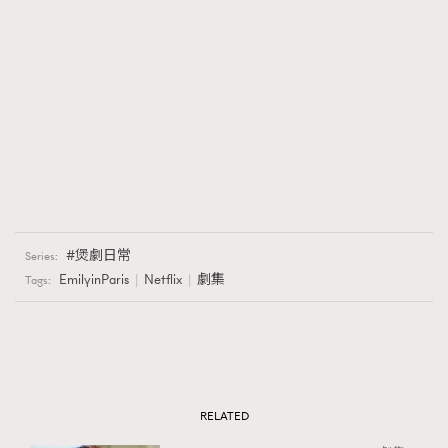
煲劇日常
Series:
EmilyinParis
Netflix
劇集
Tags:
RELATED