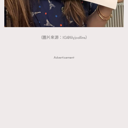
（圖片來源：IG@lilyjcollins）
Advertisement