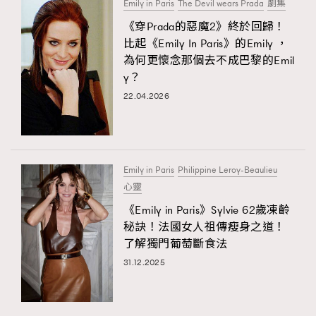
Emily in Paris
The Devil wears Prada
劇集
《穿Prada的惡魔2》終於回歸！
比起《Emily In Paris》的Emily ，
為何更懷念那個去不成巴黎的Emil
y？
22.04.2026
Emily in Paris
Philippine Leroy-Beaulieu
心靈
《Emily in Paris》Sylvie 62歲凍齡
秘訣！法國女人祖傳瘦身之道！
了解獨門葡萄斷食法
31.12.2025