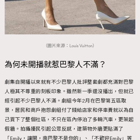
（圖片來源：Louis Vuitton）
為何未開播就惹巴黎人不滿？
劇集自開播以來就有不少巴黎人批評整套劇都充滿對巴黎
人極其不尊重的刻板印象。雖然新一季還沒播出，但就已
經引起不少巴黎人不滿。劇組今年2月在巴黎第五區取
景，居民和商戶抱怨劇組付了錢給店家和停車費就以為自
己買下了整個社區，不只在區內停泊了多輛汽車，更架起
假牆。拍攝擾民引起公眾反感，建築物外牆更貼滿了
「Emily，讓開，南巴黎不是你的」、「不歡迎Emily」等