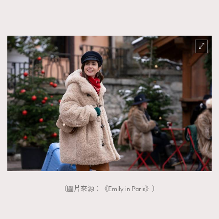
FigaroFrancais
41
FigaroGadget
1
FigaroHealth
647
FigaroHub
128
FigaroIcon
68
法國五月French May專訪四位香港文藝代表
FigaroInsight
156
FigaroIssue
271
FigaroJewellery
87
FigaroLifestyle
230
FigaroLove
89
FigaroMasterclass
20
FigaroMusic
90
（圖片來源：《Emily in Paris》）
FigaroStyle
89
#FigaroIssue 容祖兒封面專訪｜追逐歌手夢
FigaroSubculture
14