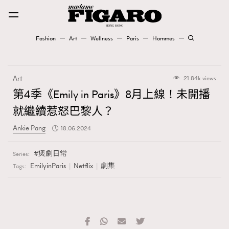
Fashion
Art
Wellness
Paris
Hommes
Fashion
Art
21.84k views
Art
第4季《Emily in Paris》8月上線！未開播
就繼續惹怒巴黎人？
Wellness
Ankie Pang
18.06.2024
Karena Lam is On Our Cover
煲劇日常
Series:
Paris
EmilyinParis
Netflix
劇集
Tags:
Hommes