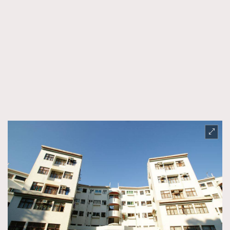
AFrenchMind
DressLikeAParisienne
EmpowerF
FashionWeek
FigaroAesthetic