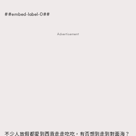
TRENDING
##embed-label-0##
#FigaroExhibition 群星力撐MF X Leung Mo《See
AFrenchMind
3
You In My Dream》展覽
DressLikeAParisienne
1
Advertisement
EmpowerF
103
FashionWeek
191
FigaroAesthetic
308
FigaroAstrology
415
FigaroBeauty
424
FigaroBeautyRitual
7
FigaroCeleb
547
#FigaroExhibition Wyman 揭曉 Figaro Exhibition
FigaroCinéma
281
第二站！
FigaroDigitalCover
17
FigaroExhibition
12
FigaroExpert
1
不少人放假都愛到西貢走走吃吃，有否想到走到對面海？