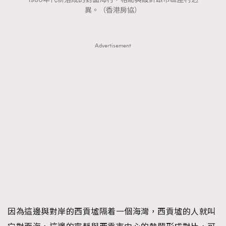
FigaroTalk
48
異。（香港房協）
FigaroWatch
83
Grooming&Fitness
38
Advertisement
HommesFashion
2
HommeStyle
132
NoBagNoLife
349
People
53
#FigaroIssue 專訪陳漢娜Hanna與Takuro｜模特
TheFrenchWay
145
情侶談愛情
VAxChowSangSang
4
WatchesWonder&Beyond
21
WatchesWonder&Beyond
1
向ChanelN°5致敬
1
大時代小事情
42
時尚熱話
537
因為這邊與對岸的西貢墟隔着一個海灣，西貢墟的人就叫
時尚配飾
297