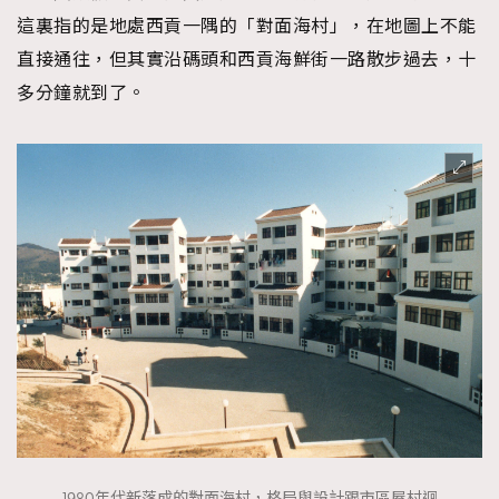
FigaroFrancais
41
這裏指的是地處西貢一隅的「對面海村」，在地圖上不能
FigaroGadget
1
直接通往，但其實沿碼頭和西貢海鮮街一路散步過去，十
FigaroHealth
647
多分鐘就到了。
FigaroHub
128
FigaroIcon
68
法國五月French May專訪四位香港文藝代表
FigaroInsight
156
FigaroIssue
271
FigaroJewellery
87
FigaroLifestyle
230
FigaroLove
89
FigaroMasterclass
20
FigaroMusic
90
FigaroStyle
89
#FigaroIssue 容祖兒封面專訪｜追逐歌手夢
FigaroSubculture
14
1980年代新落成的對面海村，格局與設計跟市區屋村迥