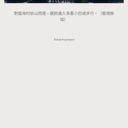
About us
Collaboration Opportunity
Disclaimer
Privacy
對面海村依山而建，居民進入多靠小巴或步行。（香港房
New Media Group
|
Madame Figaro editions:
France
|
Greece
協）
|
Japan
|
Portugal
|
Spain
Advertisement