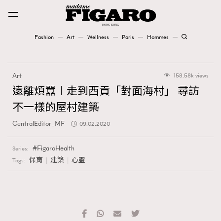
Fashion
Art
Wellness
Paris
Hommes
Fashion
Art
158.58k views
Art
遠離煩囂︱走到西貢「對面海村」 尋訪
不一樣的屋村建築
Wellness
CentralEditor_MF
09.02.2020
Karena Lam is On Our Cover
FigaroHealth
Series:
Paris
保育
建築
心靈
Tags:
Hommes