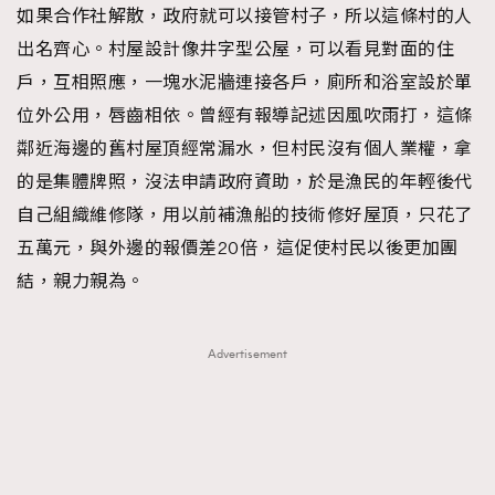
如果合作社解散，政府就可以接管村子，所以這條村的人
出名齊心。村屋設計像井字型公屋，可以看見對面的住
戶，互相照應，一塊水泥牆連接各戶，廁所和浴室設於單
位外公用，唇齒相依。曾經有報導記述因風吹雨打，這條
鄰近海邊的舊村屋頂經常漏水，但村民沒有個人業權，拿
的是集體牌照，沒法申請政府資助，於是漁民的年輕後代
自己組織維修隊，用以前補漁船的技術修好屋頂，只花了
五萬元，與外邊的報價差20倍，這促使村民以後更加團
結，親力親為。
Advertisement