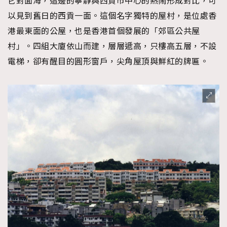
它對面海，這邊的寧靜與西貢市中心的熱鬧形成對比，可
時裝心理學
2
以見到舊日的西貢一面。這個名字獨特的屋村，是位處香
當巨蟹座遇上處女座 Tyson Yoshi x 林家謙
煲劇日常
334
港最東面的公屋，也是香港首個發展的「郊區公共屋
玩物壯志
1
村」。四組大廈依山而建，層層遞高，只樓高五層，不設
電梯，卻有醒目的圓形窗戶，尖角屋頂與鮮紅的牌匾。
本人已詳閱並同意遵守本文列明條款及細則。 請瀏覽
(
nmg.com.hk/privacy
) 閱讀本公司的私隱政策聲明。
本人願意接收新傳媒集團的最新消息及其他宣傳資訊，本人同意
新傳媒集團使用本人的個人資料於任何推廣用途。