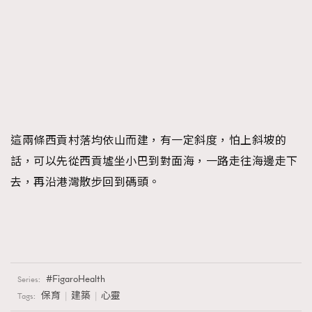
這兩條西貢村落均依山而建，有一定斜度，怕上斜坡的
話，可以先從西貢墟坐小巴到對面海，一路走往海邊走下
去，再沿港灣散步回到碼頭。
FigaroHealth
Series:
保育
建築
心靈
Tags: