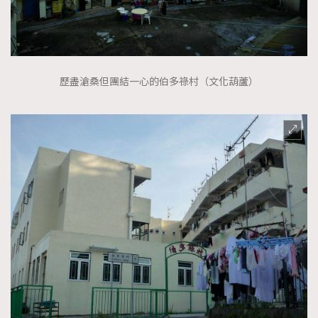
歷盡滄桑但團結一心的伯多祿村（文化葫蘆）