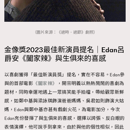
（圖片來源：《過時．過節》劇照）
金像獎2023最佳新演員提名｜Edan呂
爵安《闔家辣》與生俱來的喜感
以喜劇獲得「最佳新演員獎」提名，實在不容易。Edan參
與的首部電影
《闔家辣》
，開宗明義以熱熱鬧鬧的喜劇為
題材，同時幸運地遇上一眾搞笑能手拍檔，帶給觀眾新鮮
感，如鄭中基與梁詠琪飾演爸爸媽媽、吳君如則飾演大姑
媽，Edan與鄭中基亦甚有戲劇火花，為電影加分，今次
Edan充份發揮了與生俱來的喜感，選擇以誇張、反白眼的
表情演繹，他可說手到拿來，由於與他的個性相似，因此