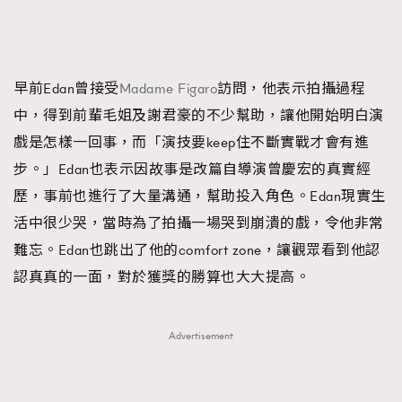
早前Edan曾接受
Madame Figaro
訪問，他表示拍攝過程
中，得到前輩毛姐及謝君豪的不少幫助，讓他開始明白演
戲是怎樣一回事，而「演技要keep住不斷實戰才會有進
步。」Edan也表示因故事是改篇自導演曾慶宏的真實經
歷，事前也進行了大量溝通，幫助投入角色。Edan現實生
活中很少哭，當時為了拍攝一場哭到崩潰的戲，令他非常
難忘。Edan也跳出了他的comfort zone，讓觀眾看到他認
認真真的一面，對於獲獎的勝算也大大提高。
Advertisement