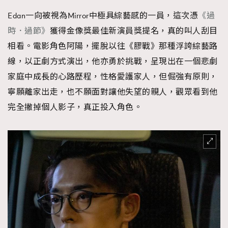
Edan一向被視為Mirror中極具綜藝感的一員，這次憑
《過
時．過節》
獲得金像獎最佳新演員獎提名，真的叫人刮目
相看。電影角色阿陽，擺脫以往《膠戰》那種浮誇綜藝路
線，以正劇方式演出，他亦勇於挑戰，呈現出在一個悲劇
家庭中成長的心路歷程，性格愛護家人，但倔強有原則，
寧願離家出走，也不願面對讓他失望的親人，觀眾看到他
完全撇掉個人影子，真正投入角色。