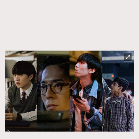
FigaroFrancais
41
FigaroGadget
1
FigaroHealth
647
FigaroHub
128
FigaroIcon
68
法國五月French May專訪四位香港文藝代表
FigaroInsight
156
FigaroIssue
271
FigaroJewellery
87
FigaroLifestyle
230
FigaroLove
89
FigaroMasterclass
20
FigaroMusic
90
FigaroStyle
89
#FigaroIssue 容祖兒封面專訪｜追逐歌手夢
FigaroSubculture
14