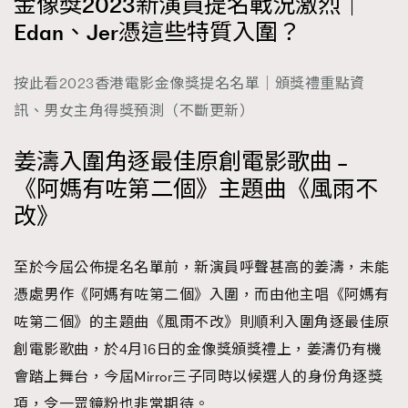
金像獎2023新演員提名戰況激烈｜
時裝心理學
2
Edan、Jer憑這些特質入圍？
當巨蟹座遇上處女座 Tyson Yoshi x 林家謙
煲劇日常
334
玩物壯志
1
按此看2023香港電影金像獎提名名單｜頒獎禮重點資
訊、男女主角得獎預測（不斷更新）
姜濤入圍角逐最佳原創電影歌曲 –
《阿媽有咗第二個》主題曲《風雨不
改》
本人已詳閱並同意遵守本文列明條款及細則。 請瀏覽
至於今屆公佈提名名單前，新演員呼聲甚高的姜濤，未能
(
nmg.com.hk/privacy
) 閱讀本公司的私隱政策聲明。
本人願意接收新傳媒集團的最新消息及其他宣傳資訊，本人同意
憑處男作《阿媽有咗第二個》入圍，而由他主唱《阿媽有
新傳媒集團使用本人的個人資料於任何推廣用途。
咗第二個》的主題曲《風雨不改》則順利入圍角逐最佳原
創電影歌曲，於4月16日的金像獎頒獎禮上，姜濤仍有機
會踏上舞台，今屆Mirror三子同時以候選人的身份角逐獎
項，令一眾鏡粉也非常期待。