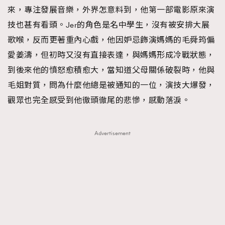
來，專注發展音樂，外界怎意料到，他第一部電影原來演
技也甚有看頭。Jer的角色是名中學生，沒有被安排大展
歌喉，反而更著重內心戲，他因妒忌飾演媽媽的毛舜筠偏
愛姜濤，但初時又沒有直接表達，與媽媽形成冷戰狀態，
到後來他的憤怒愈積愈大，當知道父母關係破裂時，他與
毛姐對質，問為什麼他總是被通知的一位，演技大爆發，
觀眾也完全感受到他徹頭徹尾的悲慘，感動落淚。
Advertisement
TRENDING