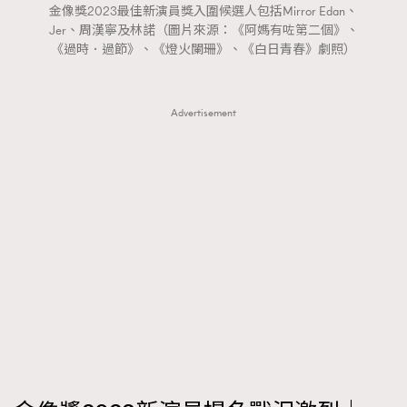
FigaroTalk
48
金像獎2023最佳新演員獎入圍候選人包括Mirror Edan、
Jer、周漢寧及林諾（圖片來源：《阿媽有咗第二個》、
FigaroWatch
83
《過時．過節》、《燈火闌珊》、《白日青春》劇照）
Grooming&Fitness
38
HommesFashion
2
Advertisement
HommeStyle
132
NoBagNoLife
349
People
53
#FigaroIssue 專訪陳漢娜Hanna與Takuro｜模特
TheFrenchWay
145
情侶談愛情
VAxChowSangSang
4
WatchesWonder&Beyond
21
WatchesWonder&Beyond
1
向ChanelN°5致敬
1
大時代小事情
42
時尚熱話
537
時尚配飾
297