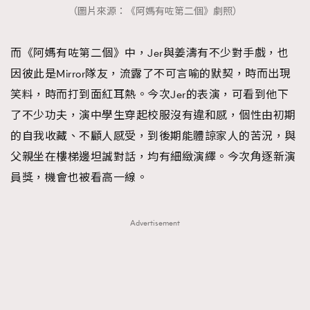
（圖片來源：《阿媽有咗第二個》劇照）
而《阿媽有咗第二個》中，Jer與姜濤有不少對手戲，也
因彼此是Mirror隊友，流露了不可言喻的默契，時而出現
笑料，時而打到面紅耳熱。今次Jer的表演，可看到他下
了不少功夫，演中學生穿起校服沒有違和感，個性由初期
的自我收藏、不顧人感受，到後期能體諒家人的苦況，與
父親坐在樓梯邊坦誠對話，均有細緻演繹。今次角逐新演
員獎，機會也被看高一線。
Advertisement