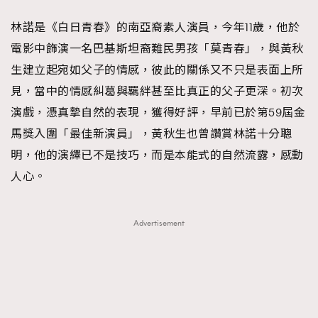
林諾是《白日青春》的南亞裔素人演員，今年11歲，他於
電影中飾演一名巴基斯坦裔難民男孩「莫青春」，與黃秋
生建立起宛如父子的情感，彼此的關係又不只是表面上所
見，當中的情感糾葛與羈絆甚至比真正的父子更深。初次
演戲，憑真摯自然的表現，獲得好評，早前已於第59屆金
馬獎入圍「最佳新演員」，黃秋生也曾讚賞林諾十分聰
明，他的演繹已不是技巧，而是本能式的自然流露，感動
人心。
Advertisement