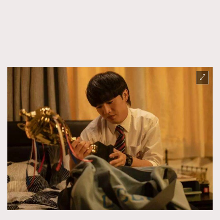
AFrenchMind
DressLikeAParisienne
EmpowerF
FashionWeek
FigaroAesthetic