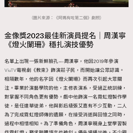
（圖片來源：《阿媽有咗第二個》劇照）
金像獎2023最佳新演員提名｜周漢寧
《燈火闌珊》穩扎演技優勢
名單上出現一張新鮮臉孔—-周漢寧，他因2019年參演
ViuTV
電視劇《教束》飾演莊子民，而開始讓公眾認識。
相隔數年，他的名字因《燈火闌珊》而再次引起大眾關
注。畢業於演藝學院的他，主修表演系，受過正統訓練，
對掌握不同角色更有優勢。戲中他飾演一名霓虹燈製作學
徒，是任達華徒弟，他與影后級張艾嘉有不少互動，二人
為了完成霓虹燈師傳的遺願，在接受消逝與回憶之同時，
過程中相惜相知。為了準備角色，周漢寧親身上堂學習製
作霓虹燈，務求肢體語言也神似。優先場播出後，不少觀