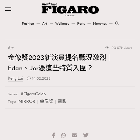
Fashion
Art
Wellness
Paris
Hommes
Fashion
Art
20.07k views
Art
金像獎2023新演員提名戰況激烈｜
Edan、Jer憑這些特質入圍？
Wellness
Kelly Lai
14.02.2023
Karena Lam is On Our Cover
FigaroCeleb
Series:
Paris
MIRROR
金像獎
電影
Tags:
Hommes