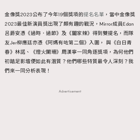
TRENDING
金像獎2023公布了今年19個獎項的
提名名單
，當中金像獎
#FigaroExhibition 群星力撐MF X Leung Mo《See
AFrenchMind
3
2023最佳新演員獎出現了頗有趣的戰況，Mirror成員Edan
You In My Dream》展覽
DressLikeAParisienne
1
呂爵安憑《過時．過節》及《闔家辣》得到雙提名，而隊
EmpowerF
103
友Jer柳應廷亦憑《阿媽有咗第二個》入圍， 與《白日青
FashionWeek
191
春》林諾、《燈火闌珊》周漢寧一同角逐獎項，為何他們
FigaroAesthetic
308
初踏足影壇便如此有潛質？他們哪些特質最令人深刻？我
FigaroAstrology
417
們來一同分析表現！
FigaroBeauty
424
FigaroBeautyRitual
7
Advertisement
FigaroCeleb
547
#FigaroExhibition Wyman 揭曉 Figaro Exhibition
FigaroCinéma
281
第二站！
FigaroDigitalCover
17
FigaroExhibition
12
FigaroExpert
1