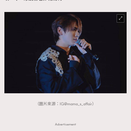
About us
Collaboration Opportunity
Disclaimer
Privacy
New Media Group
|
Madame Figaro editions:
France
|
Greece
|
Japan
|
Portugal
|
Spain
（圖片來源：IG@mama_s_affair）
Advertisement