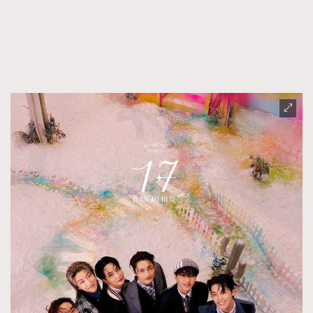
FigaroFrancais
41
FigaroGadget
1
FigaroHealth
647
FigaroHub
128
FigaroIcon
68
法國五月French May專訪四位香港文藝代表
FigaroInsight
156
FigaroIssue
271
FigaroJewellery
87
FigaroLifestyle
230
FigaroLove
89
FigaroMasterclass
20
FigaroMusic
90
FigaroStyle
89
#FigaroIssue 容祖兒封面專訪｜追逐歌手夢
FigaroSubculture
14