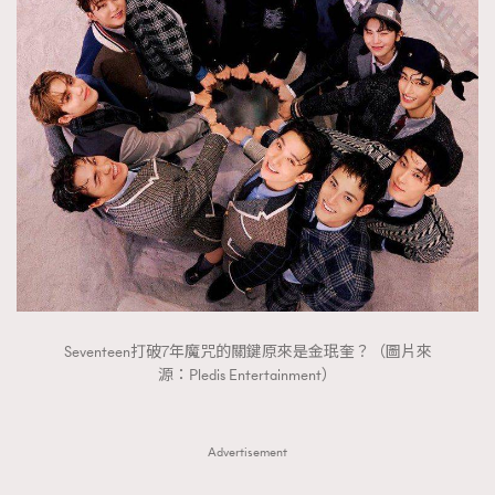
FigaroTalk
48
FigaroWatch
83
Grooming&Fitness
38
HommesFashion
2
HommeStyle
132
NoBagNoLife
349
People
53
#FigaroIssue 專訪陳漢娜Hanna與Takuro｜模特
TheFrenchWay
145
情侶談愛情
VAxChowSangSang
4
WatchesWonder&Beyond
21
WatchesWonder&Beyond
1
Seventeen打破7年魔咒的關鍵原來是金珉奎？（圖片來
源：Pledis Entertainment）
向ChanelN°5致敬
1
大時代小事情
42
時尚熱話
537
Advertisement
時尚配飾
297