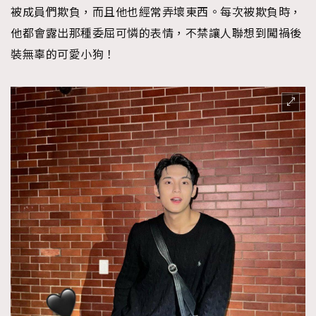
被成員們欺負，而且他也經常弄壞東西。每次被欺負時，
他都會露出那種委屈可憐的表情，不禁讓人聯想到闖禍後
裝無辜的可愛小狗！