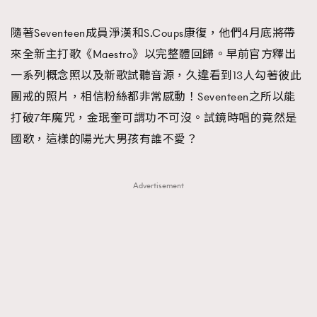
TRENDING
隨著Seventeen成員淨漢和S.Coups康復，他們4月底將帶
#FigaroExhibition 群星力撐MF X Leung Mo《See
AFrenchMind
3
來全新主打歌《Maestro》以完整體回歸。早前官方釋出
You In My Dream》展覽
DressLikeAParisienne
1
一系列概念照以及新歌試聽音源，久違看到13人勾著彼此
EmpowerF
103
團戒的照片，相信粉絲都非常感動！Seventeen之所以能
FashionWeek
191
打破7年魔咒，金珉奎可謂功不可沒。試鏡時唱的竟然是
FigaroAesthetic
308
國歌，這樣的陽光大男孩有誰不愛？
FigaroAstrology
415
FigaroBeauty
424
Advertisement
FigaroBeautyRitual
7
FigaroCeleb
547
#FigaroExhibition Wyman 揭曉 Figaro Exhibition
FigaroCinéma
281
第二站！
FigaroDigitalCover
17
FigaroExhibition
12
FigaroExpert
1