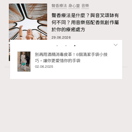
聲香療法
身心靈
音樂
聲香療法是什麼？與音叉頌缽有
何不同？用音樂搭配香氛創作屬
於你的療癒處方
29.06.2026
私藏的顯
別再用酒精消毒皮革！6個清潔手袋小技
巧，讓你更愛惜你的手袋
02.06.2025
Art
410 views
香港故宮文化博物館《城中一日──跨越時
RECOMMENDED
空的格物實驗》以當代視角重構紫禁城記憶
Ankie Pang
04.08.2026