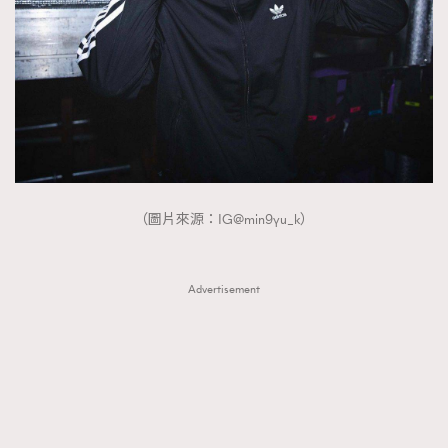
（圖片來源：IG@min9yu_k）
Advertisement