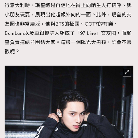
行意大利時，珉奎總是自信地在街上向陌生人打招呼、與
小朋友玩耍，展現出他超級外向的一面。此外，珉奎的交
友圈也非常廣泛，他與BTS的柾國、GOT7的有謙、
Bambam以及車銀優等人組成了「97 Line」交友圈，而珉
奎負責連結並團結大家。這樣一個陽光大男孩，誰會不喜
歡呢？