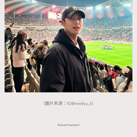
（圖片來源：IG@min9yu_k）
Advertisement