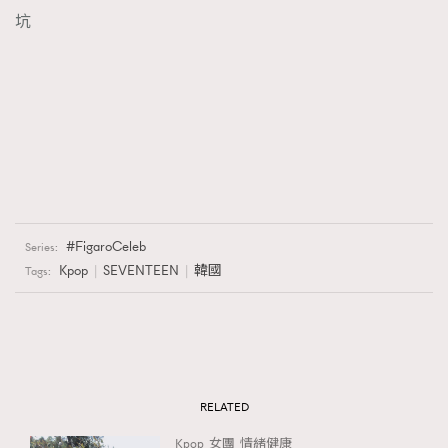
坑
FigaroCeleb
Series:
Kpop
SEVENTEEN
韓國
Tags:
RELATED
Kpop
女團
情緒健康