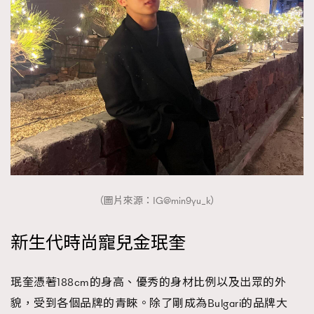
About us
Collaboration Opportunity
Disclaimer
Privacy
New Media Group
|
Madame Figaro editions:
France
|
Greece
|
Japan
|
Portugal
|
Spain
（圖片來源：IG@min9yu_k）
新生代時尚寵兒金珉奎
珉奎憑著188cm的身高、優秀的身材比例以及出眾的外
貌，受到各個品牌的青睞。除了剛成為Bulgari的品牌大