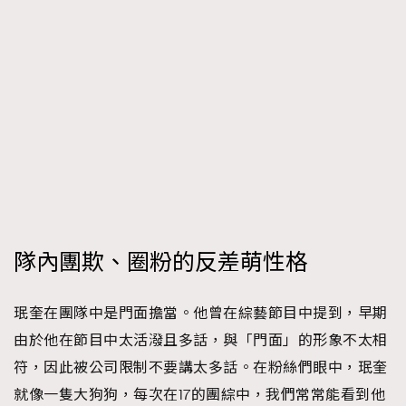
隊內團欺、圈粉的反差萌性格
珉奎在團隊中是門面擔當。他曾在綜藝節目中提到，早期
TRENDING
由於他在節目中太活潑且多話，與「門面」的形象不太相
AFrenchMind
DressLikeAParisienne
符，因此被公司限制不要講太多話。在粉絲們眼中，珉奎
EmpowerF
FashionWeek
FigaroAesthetic
就像一隻大狗狗，每次在17的團綜中，我們常常能看到他