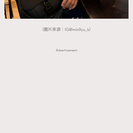
（圖片來源：IG@min9yu_k）
Advertisement