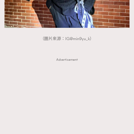
（圖片來源：IG@min9yu_k）
Advertisement