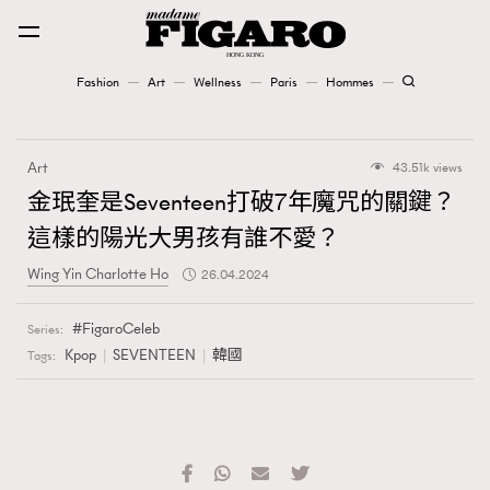
Fashion
Art
Wellness
Paris
Hommes
Fashion
Art
43.51k views
Art
金珉奎是Seventeen打破7年魔咒的關鍵？
這樣的陽光大男孩有誰不愛？
Wellness
Wing Yin Charlotte Ho
26.04.2024
Karena Lam is On Our Cover
FigaroCeleb
Series:
Paris
Kpop
SEVENTEEN
韓國
Tags:
Hommes