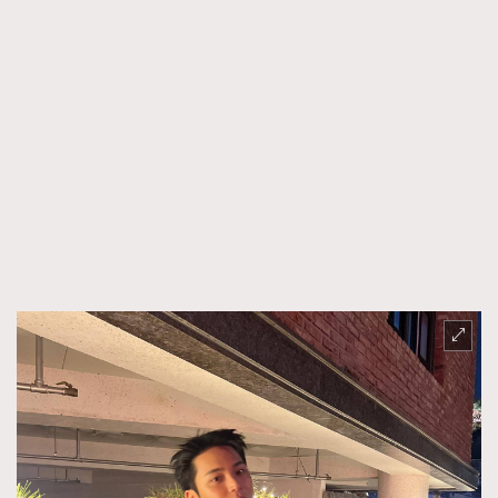
時裝心理學
2
當巨蟹座遇上處女座 Tyson Yoshi x 林家謙
煲劇日常
334
玩物壯志
1
本人已詳閱並同意遵守本文列明條款及細則。 請瀏覽
(
nmg.com.hk/privacy
) 閱讀本公司的私隱政策聲明。
本人願意接收新傳媒集團的最新消息及其他宣傳資訊，本人同意
新傳媒集團使用本人的個人資料於任何推廣用途。