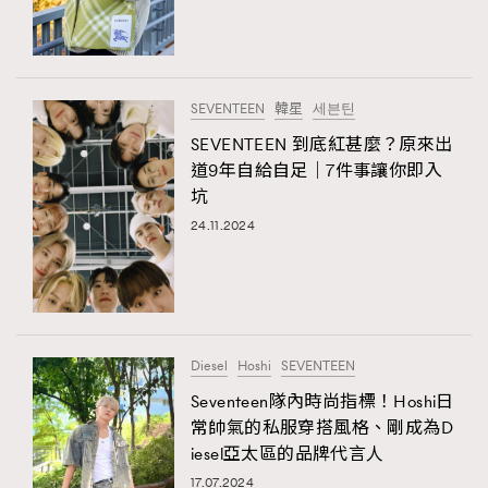
TRENDING
#FigaroExhibition 群星力撐MF X Leung Mo《See
AFrenchMind
3
You In My Dream》展覽
DressLikeAParisienne
1
SEVENTEEN
韓星
세븐틴
EmpowerF
103
SEVENTEEN 到底紅甚麼？原來出
道9年自給自足｜7件事讓你即入
FashionWeek
191
坑
FigaroAesthetic
308
24.11.2024
FigaroAstrology
416
FigaroBeauty
424
FigaroBeautyRitual
7
FigaroCeleb
547
#FigaroExhibition Wyman 揭曉 Figaro Exhibition
Diesel
Hoshi
SEVENTEEN
FigaroCinéma
281
第二站！
Seventeen隊內時尚指標！Hoshi日
FigaroDigitalCover
17
常帥氣的私服穿搭風格、剛成為D
FigaroExhibition
12
iesel亞太區的品牌代言人
FigaroExpert
1
17.07.2024