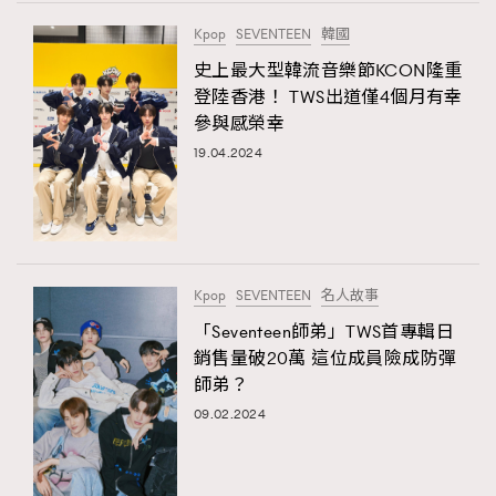
FigaroTalk
48
Kpop
SEVENTEEN
韓國
FigaroWatch
83
史上最大型韓流音樂節KCON隆重
Grooming&Fitness
38
登陸香港！ TWS出道僅4個月有幸
HommesFashion
2
參與感榮幸
HommeStyle
132
19.04.2024
NoBagNoLife
349
People
53
#FigaroIssue 專訪陳漢娜Hanna與Takuro｜模特
TheFrenchWay
145
情侶談愛情
VAxChowSangSang
4
Kpop
SEVENTEEN
名人故事
WatchesWonder&Beyond
21
「Seventeen師弟」TWS首專輯日
WatchesWonder&Beyond
1
銷售量破20萬 這位成員險成防彈
向ChanelN°5致敬
師弟？
1
09.02.2024
大時代小事情
42
時尚熱話
537
時尚配飾
297