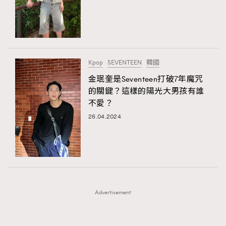
FigaroFrancais
41
FigaroGadget
1
FigaroHealth
647
TRENDING
FigaroHub
128
Kpop
SEVENTEEN
韓國
AFrenchMind
FigaroIcon
DressLikeAParisienne
68
金珉奎是Seventeen打破7年魔咒
法國五月French May專訪四位香港文藝代表
EmpowerF
FashionWeek
FigaroAesthetic
FigaroInsight
156
的關鍵？這樣的陽光大男孩有誰
不愛？
FigaroIssue
271
26.04.2024
FigaroJewellery
87
FigaroLifestyle
230
FigaroLove
89
FigaroMasterclass
20
FigaroMusic
90
Advertisement
FigaroStyle
89
#FigaroIssue 容祖兒封面專訪｜追逐歌手夢
FigaroSubculture
14