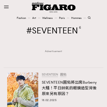
Fashion
Art
Wellness
Paris
Hommes
Fashion
SEVENTEEN
6
Art
Advertisement
Wellness
Karena Lam is On Our Cover
Paris
SEVENTEEN
圓佑
SEVENTEEN圓佑將出席Burberry
大騷！平日帥氣的眼鏡造型背後
Hommes
原來另有原因？
18.02.2025