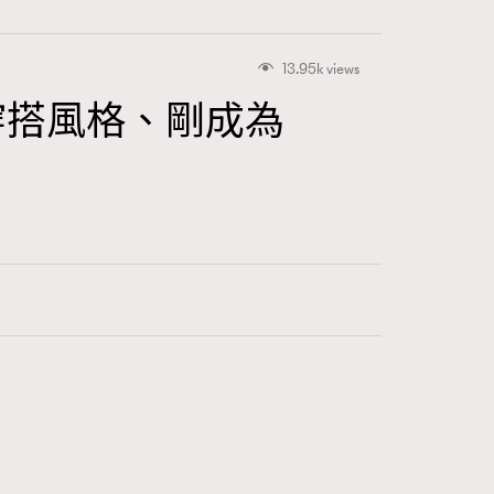
13.95k views
服穿搭風格、剛成為
416
FigaroAstrology
424
FigaroBeauty
7
FigaroBeautyRitual
547
FigaroCeleb
281
FigaroCinéma
17