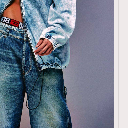
TRENDING
ressLikeAParisienne
Empower
FigaroAesthetic