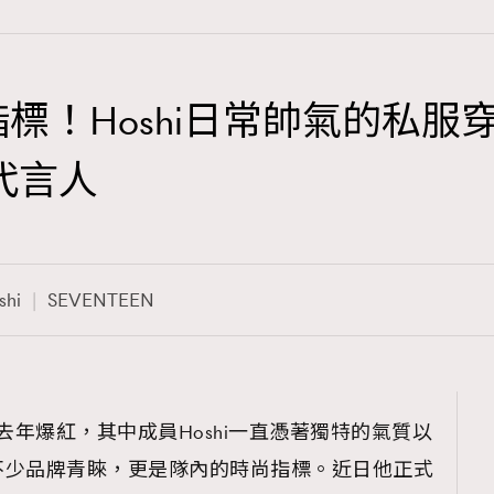
時尚指標！Hoshi日常帥氣的私
TRENDING
牌代言人
3
AFrenchMind
1
DressLikeAParisienne
shi
SEVENTEEN
103
EmpowerF
191
FashionWeek
308
FigaroAesthetic
至去年爆紅，其中成員Hoshi一直憑著獨特的氣質以
不少品牌青睞，更是隊內的時尚指標。近日他正式