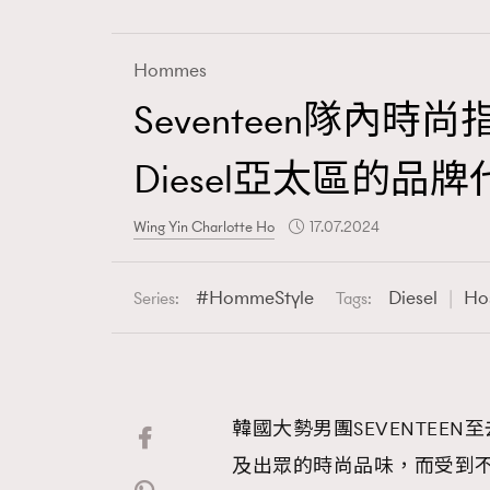
Hommes
Seventeen隊內
Fashion
Diesel亞太區的品
Art
Wing Yin Charlotte Ho
17.07.2024
HommeStyle
Diesel
Ho
Series:
Tags:
Wellness
韓國大勢男團SEVENTEEN
Paris
及出眾的時尚品味，而受到