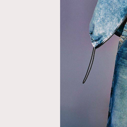
AFrenchMind
D