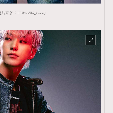
片來源：IG@ho5hi_kwon）
覽(
nmg.com.hk/privacy
) 閱讀本
資訊，本人同意新傳媒集團使用