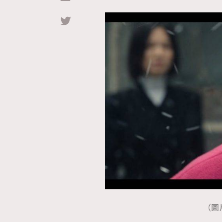
Hommes
（圖