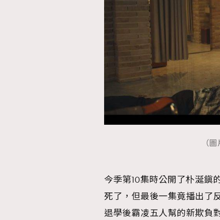
AFrenchMind
D
（圖
今季第10集時公開了朴涎鎭
死了，但最後一集竟播出了
退學後霸凌五人幫的新欺負對