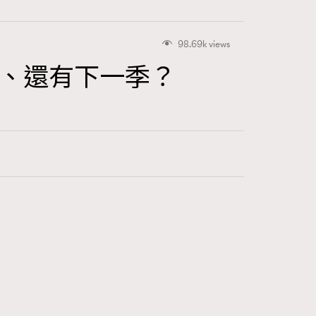
98.69k views
場、還有下一季？
416
FigaroAstrology
424
FigaroBeauty
7
FigaroBeautyRitual
547
FigaroCeleb
281
FigaroCinéma
17