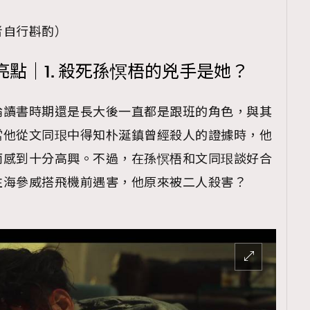
者自行斟酌）
點｜1. 殺死孫慏梧的兇手是她？
論讀書時期還是長大後一直都是跟班的角色，與其
當他從文同珢中得知朴涎鎮曾經殺人的證據時，他
而感到十分高興。不過，在孫慏梧和文同珢談好合
往海參威搭飛機前遇害，他原來被二人殺害？