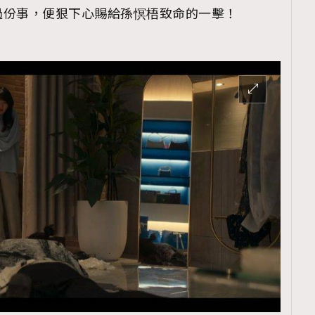
過份事，便狠下心賜給孫慏梧致命的一擊！
覽(
nmg.com.hk/privacy
) 閱讀本
資訊，本人同意新傳媒集團使用