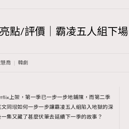
亮點/評價｜霸凌五人組下
TRENDING
3
AFrenchMind
宋慧喬
韓劇
1
DressLikeAParisienne
103
EmpowerF
191
tflix上架，第一季已一步一步地鋪陳，而第二季
FashionWeek
底文同珢如何一步一步讓霸凌五人組陷入地獄的深
308
FigaroAesthetic
後一集又藏了甚麼伏筆去延續下一季的故事？