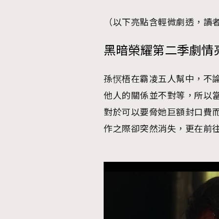
（以下亮點含輕微劇透，讀
黑暗榮耀第二季劇情亮
孫慏梧在霸凌五人幫中，不
他人的關係並不對等，所以
對於可以要脅她巨額封口費
作之際卻突然消失，更在前