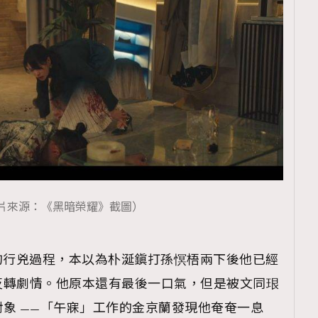
TRENDING
ressLikeAParisienne
Empower
FigaroAesthetic
片來源：《黑暗榮耀》截圖）
的行兇過程，本以為朴涎鎭打孫慏梧兩下後他已經
反轉劇情。他原本還有最後一口氣，但是被文同珢
象 ——「午寐」工作的金京蘭發現他奄奄一息