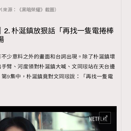
片來源：《黑暗榮耀》截圖）
2. 朴涎鎮放狠話「再找一隻電捲棒
場
有不少意料之外的畫面和台詞出現。除了朴涎鎮壞
出手臂、河度領對朴涎鎮大喊、文同珢站在天台邊
》第9集中，朴涎鎮竟對文同珢說：「再找一隻電