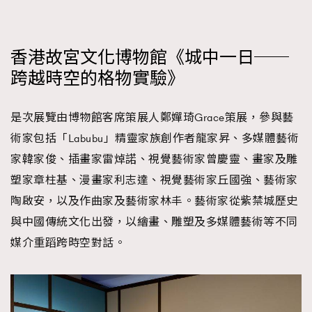
香港故宮文化博物館《城中一日──
跨越時空的格物實驗》
是次展覽由博物館客席策展人鄭嬋琦Grace策展，參與藝
術家包括「Labubu」精靈家族創作者龍家昇、多媒體藝術
家韓家俊、插畫家雷焯諾、視覺藝術家曾慶靈、畫家及雕
塑家章柱基、漫畫家利志達、視覺藝術家丘國強、藝術家
陶啟安，以及作曲家及藝術家林丰。藝術家從紫禁城歷史
與中國傳統文化出發，以繪畫、雕塑及多媒體藝術等不同
媒介重蹈跨時空對話。