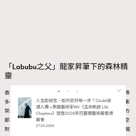
「Labubu之父」龍家昇筆下的森林精
靈
香港有不少百年老樹，而油麻地榕樹頭也見證過廟街一帶
多年來的社區變遷。踏進《城中一日》展廳，首先看到紫
禁城御花園與油麻地榕樹頭的圖像相對而立，這兩個地方
都承載着人們彼此連結的集體回憶。而放置在這個跨時空
對話空間之中的，就是「Labubu之父」龍家昇的作品。龍
RECOMMENDED