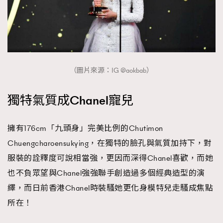
About us
Collaboration Opportunity
Disclaimer
Privacy
New Media Group
|
Madame Figaro editions:
France
|
Greece
|
Japan
|
Portugal
|
Spain
（圖片來源：IG @aokbab）
獨特氣質成Chanel寵兒
擁有176cm「九頭身」完美比例的Chutimon
Chuengcharoensukying，在獨特的臉孔與氣質加持下，對
服裝的詮釋度可說相當強，更因而深得Chanel喜歡，而她
也不負眾望與Chanel強強聯手創造過多個經典造型的演
繹，而日前香港Chanel時裝騷她更化身模特兒走騷成焦點
所在！