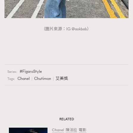
（圖片來源：IG @aokbab）
FigaroStyle
Series:
Chanel
Chutimon
艾美獎
Tags:
RELATED
Chanel
陳法拉
電影