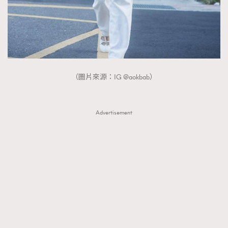
（圖片來源：IG @aokbab）
Advertisement