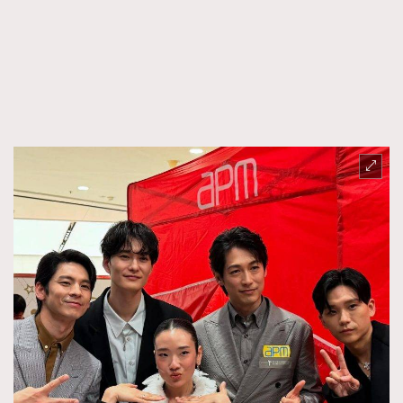
FigaroFrancais
41
FigaroGadget
1
FigaroHealth
647
FigaroHub
128
FigaroIcon
68
法國五月French May專訪四位香港文藝代表
FigaroInsight
156
FigaroIssue
270
FigaroJewellery
86
FigaroLifestyle
230
FigaroLove
89
FigaroMasterclass
20
FigaroMusic
90
FigaroStyle
89
#FigaroIssue 容祖兒封面專訪｜追逐歌手夢
FigaroSubculture
14