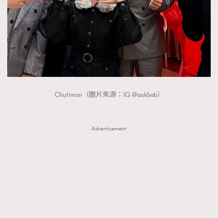
FigaroTalk
48
FigaroWatch
83
Grooming&Fitness
38
HommesFashion
2
HommeStyle
132
NoBagNoLife
349
People
53
Chutimon（圖片來源：IG @aokbab）
#FigaroIssue 專訪陳漢娜Hanna與Takuro｜模特
TheFrenchWay
145
情侶談愛情
VAxChowSangSang
4
Advertisement
WatchesWonder&Beyond
21
WatchesWonder&Beyond
1
向ChanelN°5致敬
1
大時代小事情
42
時尚熱話
537
時尚配飾
297