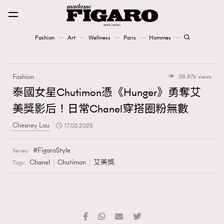
Fashion
Art
Wellness
Paris
Hommes
Fashion
Fashion
36.87k views
Art
泰國女星Chutimon憑《Hunger》勇奪艾
美獎影后！日常Chanel穿搭圈粉無數
Wellness
Chesney Lau
17.03.2025
Karena Lam is On Our Cover
FigaroStyle
Series:
Paris
Chanel
Chutimon
艾美獎
Tags:
Hommes