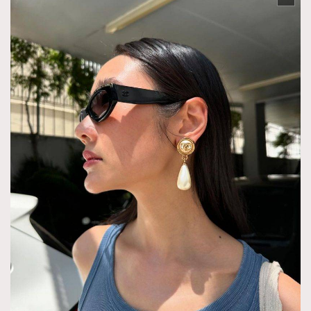
AFrenchMind
DressLikeAParisienne
EmpowerF
FashionWeek
FigaroAesthetic