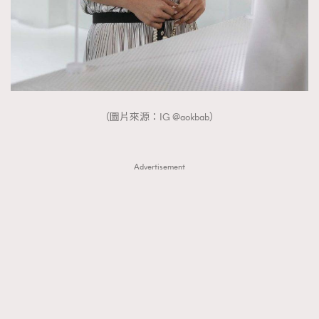
（圖片來源：IG @aokbab）
Advertisement