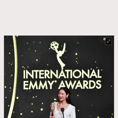
時裝心理學
2
當巨蟹座遇上處女座 Tyson Yoshi x 林家謙
煲劇日常
334
玩物壯志
1
本人已詳閱並同意遵守本文列明條款及細則。 請瀏覽
(
nmg.com.hk/privacy
) 閱讀本公司的私隱政策聲明。
本人願意接收新傳媒集團的最新消息及其他宣傳資訊，本人同意
新傳媒集團使用本人的個人資料於任何推廣用途。