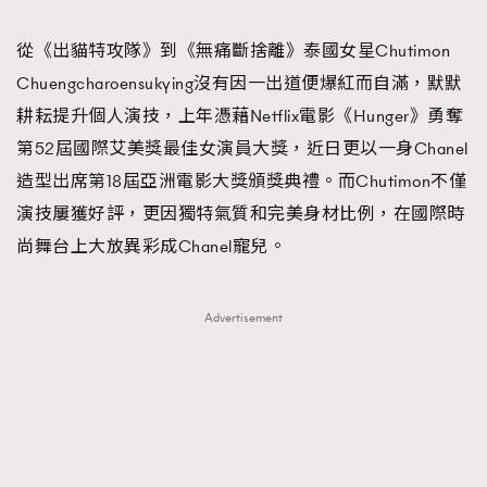
TRENDING
從《出貓特攻隊》到《無痛斷捨離》泰國女星Chutimon
#FigaroExhibition 群星力撐MF X Leung Mo《See
AFrenchMind
3
Chuengcharoensukying沒有因一出道便爆紅而自滿，默默
You In My Dream》展覽
DressLikeAParisienne
1
耕耘提升個人演技，上年憑藉Netflix電影《Hunger》勇奪
EmpowerF
103
第52屆國際艾美獎最佳女演員大獎，近日更以一身Chanel
FashionWeek
191
造型出席第18屆亞洲電影大獎頒獎典禮。而Chutimon不僅
FigaroAesthetic
308
演技屢獲好評，更因獨特氣質和完美身材比例，在國際時
FigaroAstrology
415
尚舞台上大放異彩成Chanel寵兒。
FigaroBeauty
424
FigaroBeautyRitual
7
Advertisement
FigaroCeleb
547
#FigaroExhibition Wyman 揭曉 Figaro Exhibition
FigaroCinéma
281
第二站！
FigaroDigitalCover
17
FigaroExhibition
12
FigaroExpert
1