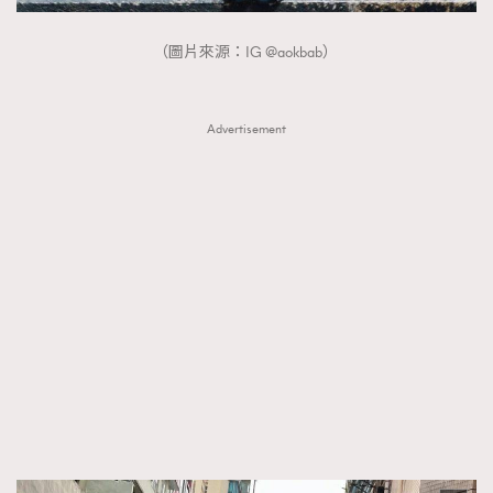
（圖片來源：IG @aokbab）
Advertisement