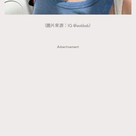
（圖片來源：IG @aokbab）
Advertisement