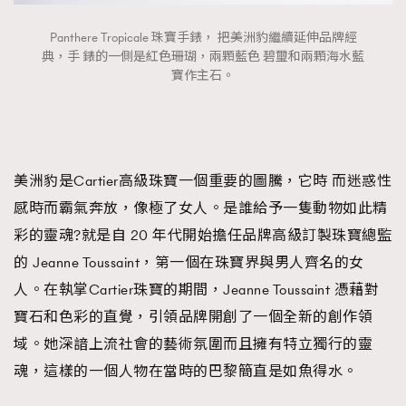
About us
Collaboration Opportunity
Disclaimer
Privacy
Panthere Tropicale 珠寶手錶， 把美洲豹繼續延伸品牌經
New Media Group
|
Madame Figaro editions:
France
|
Greece
典，手 錶的一側是紅色珊瑚，兩顆藍色 碧璽和兩顆海水藍
|
Japan
|
Portugal
|
Spain
寶作主石。
美洲豹是Cartier高級珠寶一個重要的圖騰，它時 而迷惑性
感時而霸氣奔放，像極了女人。是誰給予一隻動物如此精
彩的靈魂?就是自 20 年代開始擔任品牌高級訂製珠寶總監
的 Jeanne Toussaint，第一個在珠寶界與男人齊名的女
人。在執掌Cartier珠寶的期間，Jeanne Toussaint 憑藉對
寶石和色彩的直覺，引領品牌開創了一個全新的創作領
域。她深諳上流社會的藝術氛圍而且擁有特立獨行的靈
魂，這樣的一個人物在當時的巴黎簡直是如魚得水。