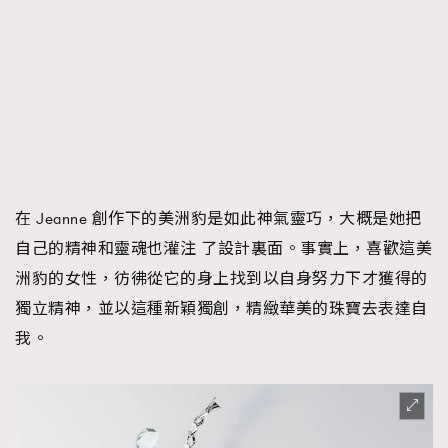
在 Jeanne 創作下的美洲豹是如此神氣靈巧，大概是她把
TRENDING
自己的精神和靈魂也灌注 了設計裏面。事實上，喜歡這美
洲豹的女性，彷彿從它的身上找到以自身努力下才獲得的
AFrenchMind
DressLikeAParisienne
獨立精神，並以這種新穎獨創，精緻華美的珠寶去表達自
EmpowerF
FashionWeek
FigaroAesthetic
我。