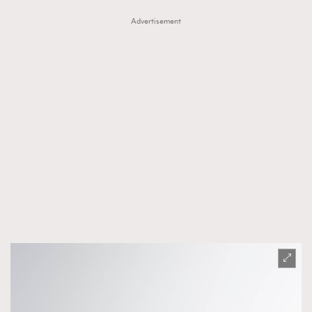
FigaroTalk
48
Advertisement
FigaroWatch
83
Grooming&Fitness
38
HommesFashion
2
HommeStyle
132
NoBagNoLife
349
People
53
#FigaroIssue 專訪陳漢娜Hanna與Takuro｜模特
TheFrenchWay
145
情侶談愛情
VAxChowSangSang
4
WatchesWonder&Beyond
21
WatchesWonder&Beyond
1
向ChanelN°5致敬
1
大時代小事情
42
時尚熱話
537
時尚配飾
297