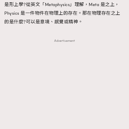
是形上學?從英文「Metaphysics」理解，Meta 是之上，
FigaroFrancais
41
Physics 是一件物件在物理上的存在。那在物理存在之上
FigaroGadget
1
的是什麼?可以是意境、感覺或精神。
FigaroHealth
647
FigaroHub
128
FigaroIcon
Advertisement
68
法國五月French May專訪四位香港文藝代表
FigaroInsight
156
FigaroIssue
271
FigaroJewellery
87
FigaroLifestyle
230
FigaroLove
89
FigaroMasterclass
20
FigaroMusic
90
FigaroStyle
89
#FigaroIssue 容祖兒封面專訪｜追逐歌手夢
FigaroSubculture
14