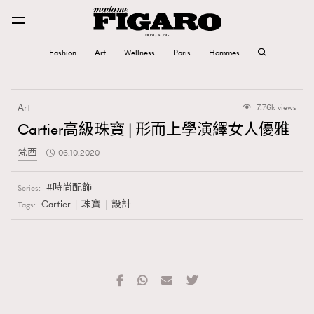
Fashion
Art
Wellness
Paris
Hommes
Fashion
Art
7.76k views
Art
Cartier高級珠寶 | 形而上學演繹女人優雅
梵西
06.10.2020
Wellness
Karena Lam is On Our Cover
時尚配飾
Series:
Cartier
珠寶
設計
Tags:
Paris
Hommes