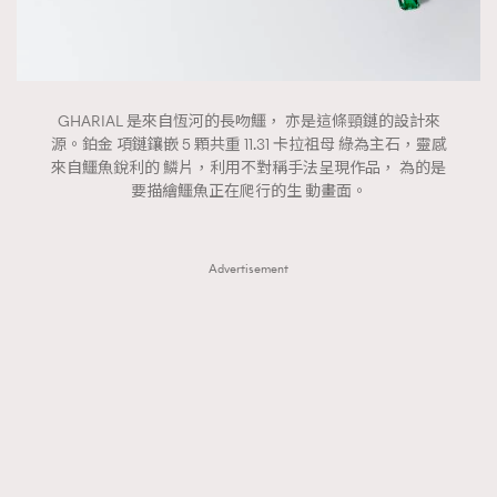
GHARIAL 是來自恆河的長吻鱷， 亦是這條頸鏈的設計來
源。鉑金 項鏈鑲嵌 5 顆共重 11.31 卡拉祖母 綠為主石，靈感
來自鱷魚銳利的 鱗片，利用不對稱手法呈現作品， 為的是
要描繪鱷魚正在爬行的生 動畫面。
Advertisement