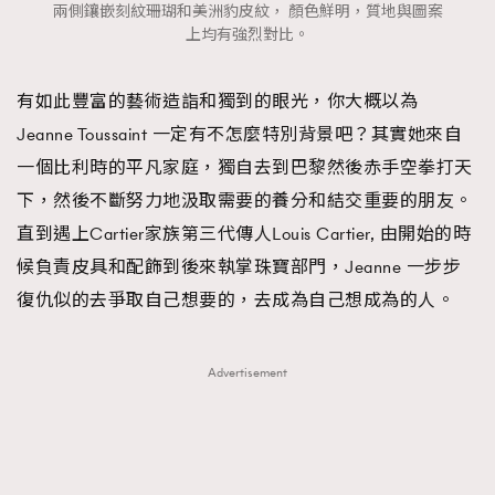
兩側鑲嵌刻紋珊瑚和美洲豹皮紋， 顏色鮮明，質地與圖案
上均有強烈對比。
有如此豐富的藝術造詣和獨到的眼光，你大概以為
Jeanne Toussaint 一定有不怎麼特別背景吧？其實她來自
一個比利時的平凡家庭，獨自去到巴黎然後赤手空拳打天
下，然後不斷努力地汲取需要的養分和結交重要的朋友。
直到遇上Cartier家族第三代傳人Louis Cartier, 由開始的時
候負責皮具和配飾到後來執掌珠寶部門，Jeanne 一步步
復仇似的去爭取自己想要的，去成為自己想成為的人。
Advertisement