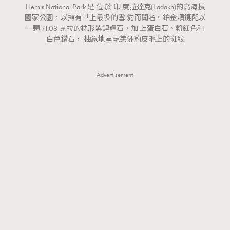
Hemis National Park 是 位 於 印 度拉達克(Ladakh)的高海拔
國家公園，以擁有世上最多的雪 豹而聞名。鉑金項鏈配以
一顆 71.08 克拉的枕形紫鋰輝石，加 上蛋白石、粉紅色和
白色鑽石， 抽象地呈現美洲豹皮毛上的斑紋
Advertisement