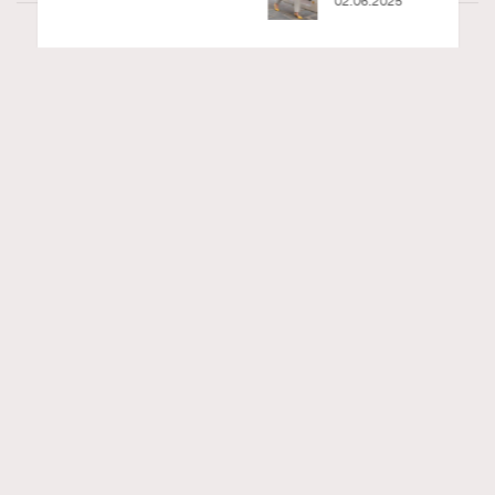
02.06.2025
Art
7.2k views
8月香港藝術展覽：香港故宮文化博物館《城
RECOMMENDED
中一日》、遊戲迷必訪《游於藝乎》、《西
源里選畫》捕捉香港情懷
Ankie Pang
07.08.2026
FigaroAesthetic
Series:
藝術
藝術展覽
香港故宮文化博物館
Tags: