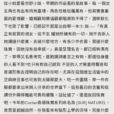
從小就愛看亦舒小說，早期的作品看的是故事，每 一個女
TRENDING
主角也有血有肉有靈魂，角色性格包羅萬有，但其實書裏
#FigaroExhibition 群星力撐MF X Leung Mo《See
AFrenchMind
3
面的愛情觀、婚姻觀和價值觀都暗黑到不得了，潛移默化
You In My Dream》展覽
DressLikeAParisienne
1
下也受了影響，已經記不起是出自哪一本小 說——「有真
EmpowerF
103
正有氣質的淑女，從不玄 耀她所擁有的一切，她不告訴人
FashionWeek
191
她讀過什麼書，去過什麼地方，有多少件衣裳，買過什麼
FigaroAesthetic
308
珠寶，因她沒有自卑感。」真是至理名言。都已經夠漂亮
FigaroAstrology
416
了，穿帶又名貴考究，還飽讀詩書言之有物，那還怕身邊
FigaroBeauty
424
的人看不到?也只有對自己感到 不足的人才需要用聲音和
FigaroBeautyRitual
7
意識形態去證明自己的存在吧。尤其在這個連生活當中的
FigaroCeleb
芝麻綠豆事也可放到太陽那麼大，吃一件蛋糕、穿一件衣
547
#FigaroExhibition Wyman 揭曉 Figaro Exhibition
服都要拿出來與人分享的世界當下，這些舊日的含蓄和低
FigaroCinéma
281
第二站！
調份外顯得難能可貴和優雅。話扯遠了，還是說回珠寶
FigaroDigitalCover
17
吧。今年的Cartier高級珠寶系列命名為 [SUR] NATUREL，
FigaroExhibition
12
意思是超越自然，在我看來有點形上學的況味。究竟什麼
FigaroExpert
1