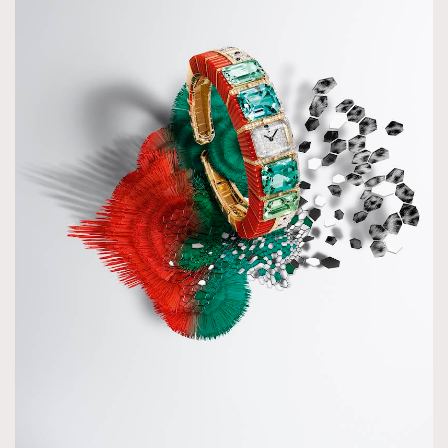
時裝心理學
2
當巨蟹座遇上處女座 Tyson Yoshi x 林家謙
煲劇日常
334
玩物壯志
1
本人已詳閱並同意遵守本文列明條款及細則。 請瀏覽
(
nmg.com.hk/privacy
) 閱讀本公司的私隱政策聲明。
本人願意接收新傳媒集團的最新消息及其他宣傳資訊，本人同意
新傳媒集團使用本人的個人資料於任何推廣用途。