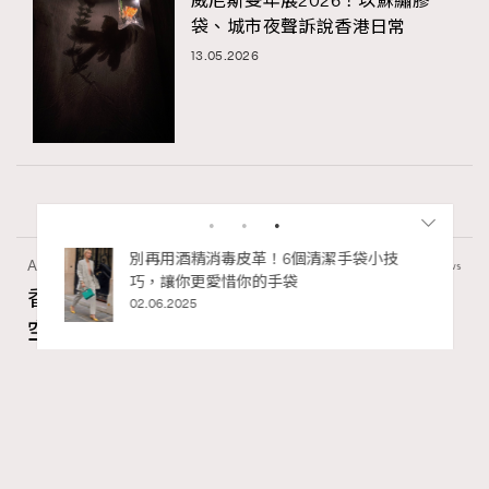
威尼斯雙年展2026！以蘇繡膠
袋、城市夜聲訴說香港日常
13.05.2026
私藏的顯
別再用酒精消毒皮革！6個清潔手袋小技
Art
410 views
巧，讓你更愛惜你的手袋
香港故宮文化博物館《城中一日──跨越時
02.06.2025
空的格物實驗》以當代視角重構紫禁城記憶
Ankie Pang
04.08.2026
FigaroAesthetic
Series:
RECOMMENDED
展覽
文化
香港故宮文化博物館
Tags: