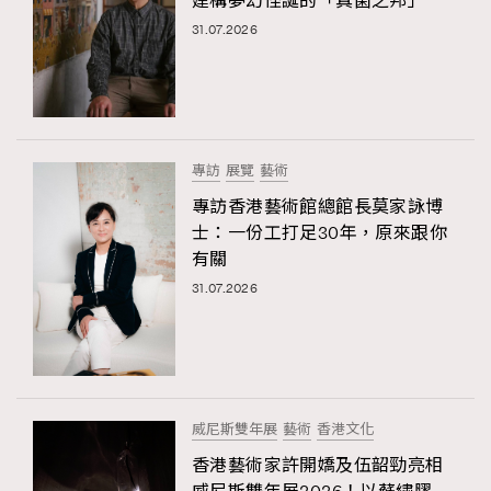
建構夢幻怪誕的「真菌之邦」
31.07.2026
專訪
展覽
藝術
專訪香港藝術館總館長莫家詠博
士：一份工打足30年，原來跟你
有關
31.07.2026
威尼斯雙年展
藝術
香港文化
香港藝術家許開嬌及伍韶勁亮相