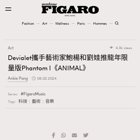
Fashion
Art
Wellness
Paris
Hommes
Fashion
Art
4.3k views
Art
Devialet攜手藝術家鮑楊和劉娃推龍年限
量版Phantom I《ANIMAL》
Wellness
Ankie Pang
08.02.2024
Karena Lam is On Our Cover
FigaroMusic
Series:
Paris
科技
藝術
音樂
Tags:
Hommes