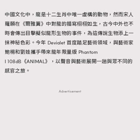
TRENDING
中國文化中，龍是十二生肖中唯一虛構的動物，然而宋人
#FigaroExhibition 群星力撐MF X Leung Mo《See
AFrenchMind
3
羅願在《爾雅翼》中對龍的描寫栩栩如生，古今中外也不
You In My Dream》展覽
DressLikeAParisienne
1
時會傳出目擊擬似龍形生物的事件，為這傳說生物添上一
EmpowerF
103
抹神秘色彩。今年 Devialet 首度踏足藝術領域，與藝術家
FashionWeek
191
鮑楊和劉娃攜手帶來龍年限量版 Phantom
FigaroAesthetic
308
I 108dB《ANIMAL》，以聲音與藝術展開一趟與眾不同的
FigaroAstrology
415
感官之旅。
FigaroBeauty
424
FigaroBeautyRitual
7
Advertisement
FigaroCeleb
547
#FigaroExhibition Wyman 揭曉 Figaro Exhibition
FigaroCinéma
281
第二站！
FigaroDigitalCover
17
FigaroExhibition
12
FigaroExpert
1