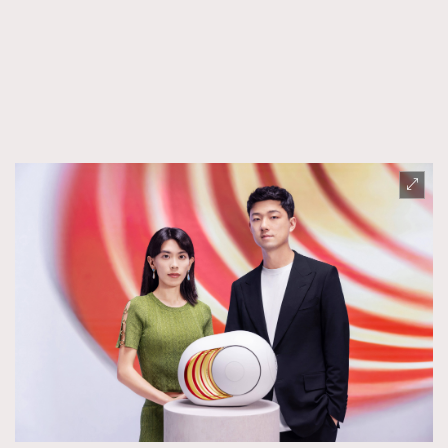
FigaroFrancais
41
FigaroGadget
1
FigaroHealth
647
FigaroHub
128
FigaroIcon
68
法國五月French May專訪四位香港文藝代表
FigaroInsight
156
FigaroIssue
271
FigaroJewellery
87
FigaroLifestyle
230
FigaroLove
89
FigaroMasterclass
20
FigaroMusic
90
FigaroStyle
89
#FigaroIssue 容祖兒封面專訪｜追逐歌手夢
FigaroSubculture
14