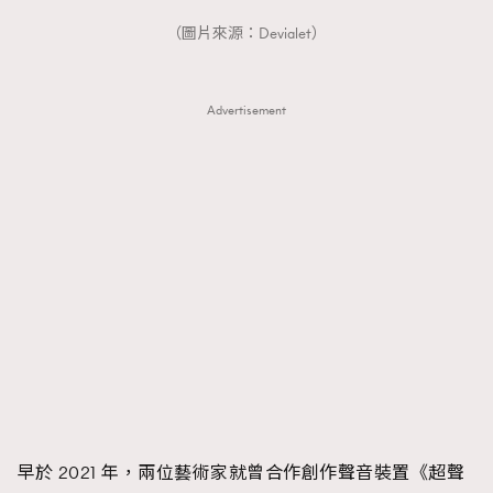
FigaroTalk
48
（圖片來源：Devialet）
FigaroWatch
83
Grooming&Fitness
38
HommesFashion
2
Advertisement
HommeStyle
132
NoBagNoLife
349
People
53
#FigaroIssue 專訪陳漢娜Hanna與Takuro｜模特
TheFrenchWay
145
情侶談愛情
VAxChowSangSang
4
WatchesWonder&Beyond
21
WatchesWonder&Beyond
1
向ChanelN°5致敬
1
大時代小事情
42
時尚熱話
537
早於 2021 年，兩位藝術家就曾合作創作聲音裝置《超聲
時尚配飾
297