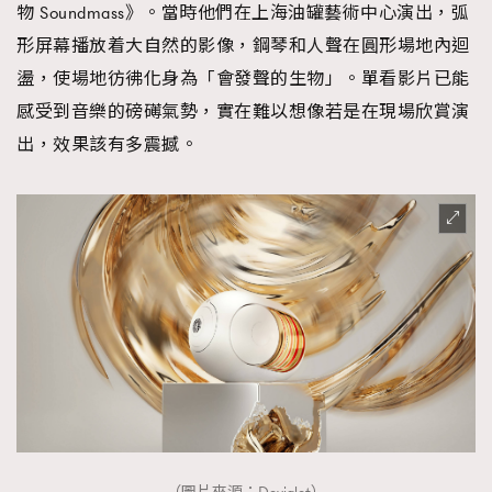
物 Soundmass》。當時他們在上海油罐藝術中心演出，弧
時裝心理學
2
當巨蟹座遇上處女座 Tyson Yoshi x 林家謙
形屏幕播放着大自然的影像，鋼琴和人聲在圓形場地內迴
煲劇日常
334
盪，使場地彷彿化身為「會發聲的生物」。單看影片已能
玩物壯志
1
感受到音樂的磅礡氣勢，實在難以想像若是在現場欣賞演
出，效果該有多震撼。
本人已詳閱並同意遵守本文列明條款及細則。 請瀏覽
(
nmg.com.hk/privacy
) 閱讀本公司的私隱政策聲明。
本人願意接收新傳媒集團的最新消息及其他宣傳資訊，本人同意
新傳媒集團使用本人的個人資料於任何推廣用途。