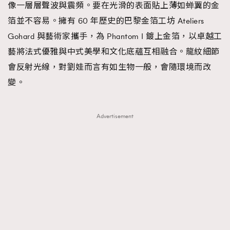
像一層層聲波與震頻。要在光滑的表面貼上薄如蝉翼的金
箔並不容易。擁有 60 年歷史的巴黎金箔工坊 Ateliers
Gohard 與藝術家攜手，為 Phantom I 鍍上金箔，以卓越工
藝將法式優雅與中式美學和文化底蘊互相融合。龍紋細節
會反射光線，對劉娃而言有如生物一般，會隨環境而改
變。
Advertisement