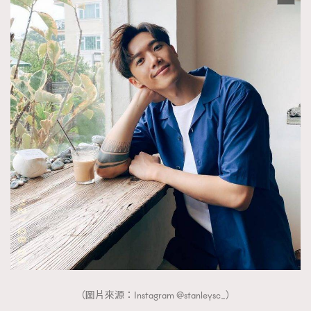
（圖片來源：Instagram @stanleysc_）