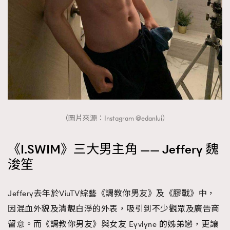
（圖片來源：Instagram @edanlui）
《I.SWIM》三大男主角 —— Jeffery 魏
浚笙
Jeffery去年於ViuTV綜藝《調教你男友》及《膠戰》中，
因混血外貌及清靚白淨的外表，吸引到不少觀眾及廣告商
留意。而《調教你男友》與女友 Eyvlyne 的姊弟戀，更讓