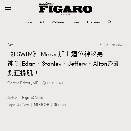
Fashion
Art
Wellness
Paris
Hommes
Fashion
Art
25.47k views
Art
《I.SWIM》 Mirror 加上這位神秘男
神？|Edan、Stanley、Jeffery、Alton為新
Wellness
劇狂操肌！
Karena Lam is On Our Cover
CentralEditor_MF
17.08.2021
Paris
FigaroCeleb
Series:
Jeffery
MIRROR
Stanley
Tags:
Hommes