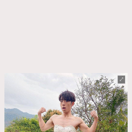
TRENDING
AFrenchMind
DressLikeAParisienne
EmpowerF
FashionWeek
FigaroAesthetic