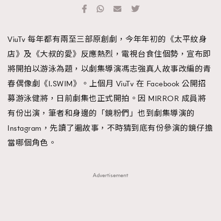
TRENDING
#FigaroExhibition 群星力撐MF X Leung Mo《See
AFrenchMind
3
ViuTv 每年都有兩至三部原創劇，今年年初的《太平紋身
You In My Dream》展覽
DressLikeAParisienne
1
店》及《大叔的愛》反應熱烈，電視台食住個勢，宣布即
EmpowerF
103
將開拍以游泳為題，以劇集導演馮志強真人故事改編的青
FashionWeek
191
春偶像劇《I.SWIM》。上個月 ViuTv 在 Facebook 公開招
FigaroAesthetic
308
募游泳健將，日前劇集也正式開拍。因 MIRROR 成員將
FigaroAstrology
416
有份出演，筆者和身邊的「鏡粉們」也到劇集導演的
FigaroBeauty
424
Instagram，先讀了遍故事，不時猜到底有份參演的鏡仔擔
FigaroBeautyRitual
7
當哪個角色。
FigaroCeleb
547
#FigaroExhibition Wyman 揭曉 Figaro Exhibition
FigaroCinéma
281
Advertisement
第二站！
FigaroDigitalCover
17
FigaroExhibition
12
FigaroExpert
1