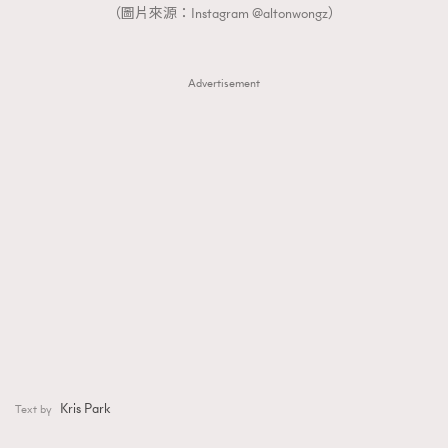
（圖片來源：Instagram @altonwongz）
Advertisement
Kris Park
Text by