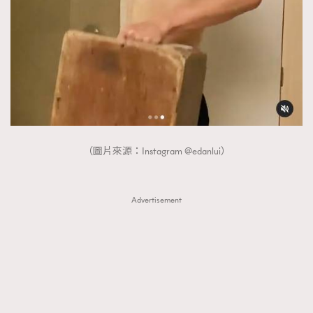
（圖片來源：Instagram @edanlui）
Advertisement