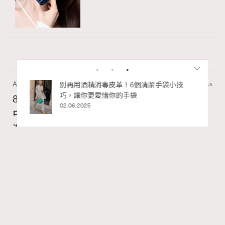
Art
7.2k views
私藏的顯
別再用酒精消毒皮革！6個清潔手袋小技
巧，讓你更愛惜你的手袋
8月香港藝術展覽：香港故宮文化博物館《城
02.06.2025
中一日》、遊戲迷必訪《游於藝乎》、《西
源里選畫》捕捉香港情懷
Ankie Pang
12 hours ago
RECOMMENDED
FigaroAesthetic
Series:
藝術
藝術展覽
香港故宮文化博物館
Tags: