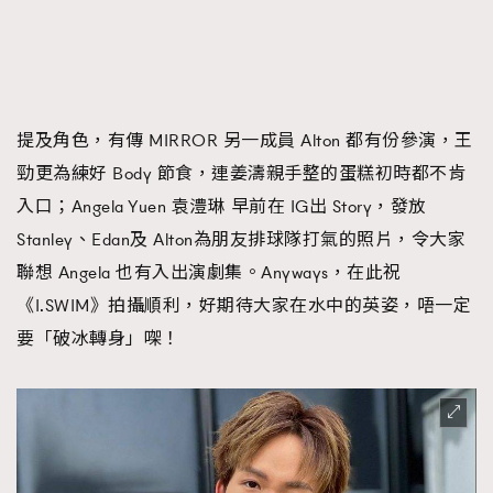
提及角色，有傳 MIRROR 另一成員 Alton 都有份參演，王
勁更為練好 Body 節食，連姜濤親手整的蛋糕初時都不肯
入口；Angela Yuen 袁澧琳 早前在 IG出 Story，發放
Stanley、Edan及 Alton為朋友排球隊打氣的照片，令大家
聯想 Angela 也有入出演劇集。Anyways，在此祝
《I.SWIM》拍攝順利，好期待大家在水中的英姿，唔一定
要「破冰轉身」㗎！