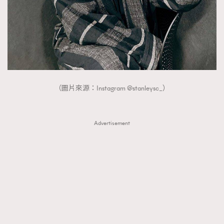
（圖片來源：Instagram @stanleysc_）
Advertisement