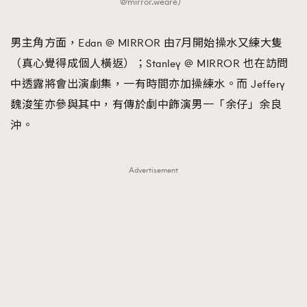
@mirror.weare）
時裝心理學
2
當巨蟹座遇上處女座 Tyson Yoshi x 林家謙
煲劇日常
334
男主角方面，Edan @ MIRROR 由7月開始操水又練大隻
玩物壯志
1
（真心覺得成個人橫返）；Stanley @ MIRROR 也在訪問
中透露將會出演劇集，一有時間亦加操練水。而 Jeffery
魏浚笙亦參與其中，有傳於劇中飾演男一「余仔」余良
沖。
Advertisement
本人已詳閱並同意遵守本文列明條款及細則。 請瀏覽
(
nmg.com.hk/privacy
) 閱讀本公司的私隱政策聲明。
本人願意接收新傳媒集團的最新消息及其他宣傳資訊，本人同意
新傳媒集團使用本人的個人資料於任何推廣用途。