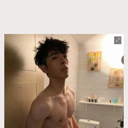
About us
Collaboration Opportunity
Disclaimer
Privacy
New Media Group
|
Madame Figaro editions:
France
|
Greece
|
Japan
|
Portugal
|
Spain