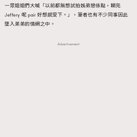
一眾姐姐們大喊「以前都無想試拍姊弟戀係點，睇完
Jeffery 呢 pair 好想感受下。」，筆者也有不少同事因此
墜入弟弟的情網之中。
Advertisement