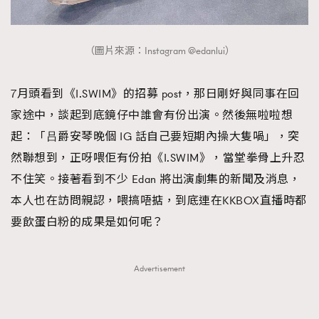
（圖片來源：Instagram @edanlui）
7月頭看到《I.SWIM》的招募 post，那日剛好與同事在回
家途中，談起到底鏡仔中誰會有份出演。然後無啦啦想
起：「吕爵安琴晚個 IG 話自己要短期內操大隻喎」，突
然聯想到，正呀喂佢有份拍《I.SWIM》，當堂拳骨上升忍
不住笑。接著看到不少 Edan 將出演劇集的新聞及消息，
本人也在訪問親認，喂搞唔掂，到底連在KKBOX直播時都
要飲蛋白粉的成果是如何呢？
Advertisement