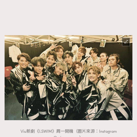
FigaroTalk
48
FigaroWatch
83
Grooming&Fitness
38
HommesFashion
2
HommeStyle
132
NoBagNoLife
349
People
53
#FigaroIssue 專訪陳漢娜Hanna與Takuro｜模特
TheFrenchWay
145
情侶談愛情
VAxChowSangSang
4
WatchesWonder&Beyond
21
WatchesWonder&Beyond
1
向ChanelN°5致敬
1
大時代小事情
42
時尚熱話
537
Viu新劇《I.SWIM》周一開機（圖片來源：Instagram
時尚配飾
297