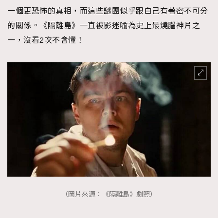
一個更恐怖的真相，而這些謎團似乎跟自己有著密不可分
時裝心理學
2
當巨蟹座遇上處女座 Tyson Yoshi x 林家謙
的關係。《隔離島》一直被影迷喻為史上最燒腦神片之
煲劇日常
334
一，沒看2次不會懂！
玩物壯志
1
本人已詳閱並同意遵守本文列明條款及細則。 請瀏覽
(
nmg.com.hk/privacy
) 閱讀本公司的私隱政策聲明。
本人願意接收新傳媒集團的最新消息及其他宣傳資訊，本人同意
新傳媒集團使用本人的個人資料於任何推廣用途。
（圖片來源：《隔離島》劇照）