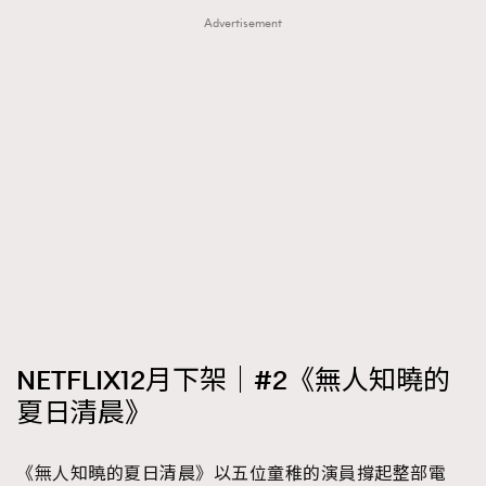
Advertisement
About us
Collaboration Opportunity
Disclaimer
Privacy
New Media Group
|
Madame Figaro editions:
France
|
Greece
|
Japan
|
Portugal
|
Spain
NETFLIX12月下架｜#2《無人知曉的
夏日清晨》
《無人知曉的夏日清晨》以五位童稚的演員撐起整部電