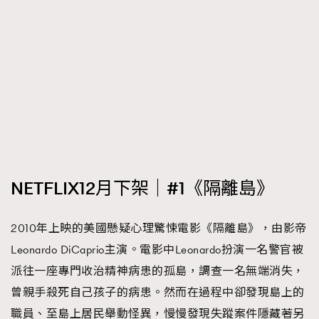
FigaroTalk
48
FigaroWatch
83
Grooming&Fitness
38
HommesFashion
2
HommeStyle
132
NoBagNoLife
349
People
53
#FigaroIssue 專訪陳漢娜Hanna與Takuro｜模特
TheFrenchWay
145
情侶談愛情
VAxChowSangSang
4
NETFLIX12月下架｜#1《隔離島》
WatchesWonder&Beyond
21
WatchesWonder&Beyond
1
2010年上映的美國懸疑心理驚悚電影《隔離島》，由影帝
向ChanelN°5致敬
1
Leonardo DiCaprio主演。電影中Leonardo扮演一名警官被
大時代小事情
42
派往一座專門收治精神病患的孤島，調查一名無端消失，
時尚熱話
537
曾親手殺死自己孩子的病患。然而在過程中卻發現島上的
時尚配飾
職員、至島上居民舉動怪異，慢慢發現失蹤案件隱藏著另
297