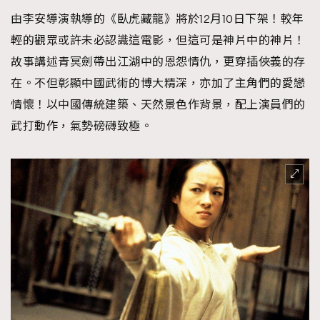
由李安導演執導的《臥虎藏龍》將於12月10日下架！較年
輕的觀眾或許未必認識這電影，但這可是神片中的神片！
故事講述青冥劍帶出江湖中的恩怨情仇，更穿插俠義的存
在。不但彰顯中國武術的博大精深，亦加了主角們的愛戀
情懷！以中國傳統建築、天然景色作背景，配上演員們的
武打動作，氣勢磅礴致極。