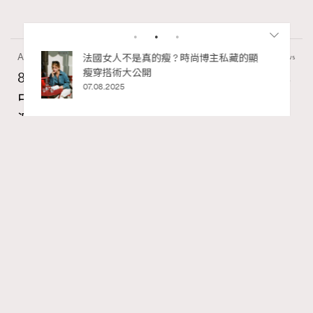
Art
11.4k views
私藏的顯
別再用酒精消毒皮革！6個清潔手袋小技
巧，讓你更愛惜你的手袋
8月香港藝術展覽：香港故宮文化博物館《城
02.06.2025
中一日》、遊戲迷必訪《游於藝乎》、《西
源里選畫》捕捉香港情懷
Ankie Pang
07.08.2026
RECOMMENDED
FigaroAesthetic
Series:
藝術
藝術展覽
香港故宮文化博物館
Tags:
最近天氣陰晴不定，安排不了戶外活動的話，其實最近各