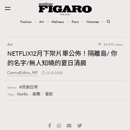
Fashion
Art
Wellness
Paris
Hommes
Fashion
Art
24.57k views
Art
NETFLIX12月下架片單公佈！隔離島/ 你
的名字/無人知曉的夏日清晨
Wellness
CentralEditor_MF
01.12.2022
Karena Lam is On Our Cover
煲劇日常
Series:
Paris
Netflix
劇集
電影
Tags:
Hommes