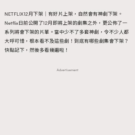
TRENDING
NETFLIX12月下架｜有好片上架，自然會有神劇下架。
#FigaroExhibition 群星力撐MF X Leung Mo《See
AFrenchMind
3
Netflix日前公開了12月即將上架的劇集之外，更公佈了一
You In My Dream》展覽
DressLikeAParisienne
1
系列將會下架的片單。當中少不了多套神劇，令不少人都
EmpowerF
103
大呼可惜，根本看不及這些劇！到底有哪些劇集會下架？
FashionWeek
191
快點記下，然後多看幾遍啦！
FigaroAesthetic
308
FigaroAstrology
417
Advertisement
FigaroBeauty
424
FigaroBeautyRitual
7
FigaroCeleb
547
#FigaroExhibition Wyman 揭曉 Figaro Exhibition
FigaroCinéma
281
第二站！
FigaroDigitalCover
17
FigaroExhibition
12
FigaroExpert
1