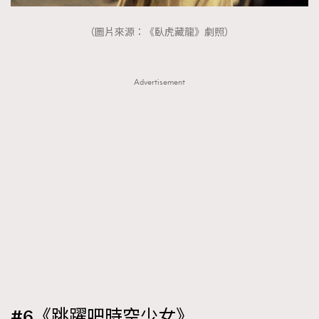
（圖片來源：《臥虎藏龍》劇照）
TRENDING
Advertisement
AFrenchMind
DressLikeAParisienne
EmpowerF
FashionWeek
FigaroAesthetic
#6《跳躍吧時空少女》