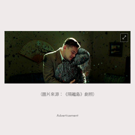
FigaroFrancais
41
FigaroGadget
1
FigaroHealth
647
FigaroHub
128
FigaroIcon
68
法國五月French May專訪四位香港文藝代表
FigaroInsight
156
FigaroIssue
271
FigaroJewellery
87
FigaroLifestyle
230
FigaroLove
89
（圖片來源：《隔離島》劇照）
FigaroMasterclass
20
FigaroMusic
90
Advertisement
FigaroStyle
89
#FigaroIssue 容祖兒封面專訪｜追逐歌手夢
FigaroSubculture
14