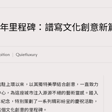
se 5周年里程碑：譜寫文化創意新
TRENDING
3
AFrenchMind
bition
Quietluxury
1
DressLikeAParisienne
103
EmpowerF
191
019 年進駐上環以來，以其獨特美學結合創意，一直致力
FashionWeek
中心，為這座城市注入源源不絕的藝術靈感。踏入
308
FigaroAesthetic
來5周年紀念，特別策劃了一系列精彩紛呈的慶祝活動，
這個文化創意的里程碑。