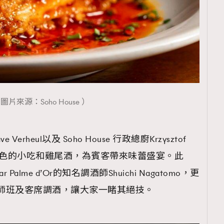
圖片來源：Soho House ）
erheul以及 Soho House 行政總廚Krzysztof
造別具特色的小吃和雞尾酒，為賓客帶來味蕾盛宴。此
r Palme d’Or的知名調酒師Shuichi Nagatomo，更
調酒大師班及客席調酒，讓大家一睹其絕技。