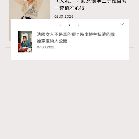
「大媽」： 對於懷孕生子她自有
一套優雅心得
02.01.2026
bb安
法國女人不是真的瘦 ? 時尚博主私藏的顯
ife
瘦穿搭術大公開
術展香港
07.08.2025
Article
4.86k views
二十載建築長征：Louis Vuitton與Frank Gehry
RECOMMENDED
的美學對話錄
Tony Lee
06.05.2026
FigaroInsight
Series:
ArtBasel
FrankGehry
LouisVuitton
Tags: