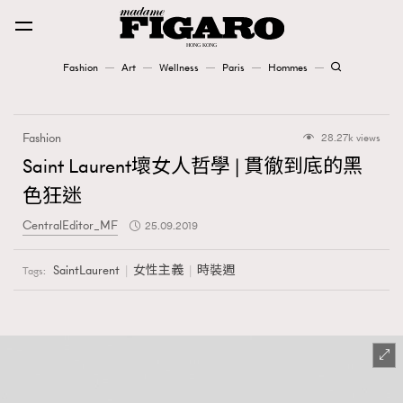
Fashion
Art
Wellness
Paris
Hommes
Fashion
Fashion
28.27k views
Art
Saint Laurent壞女人哲學 | 貫徹到底的黑
色狂迷
Wellness
CentralEditor_MF
25.09.2019
Karena Lam is On Our Cover
SaintLaurent
女性主義
時裝週
Tags:
Paris
Hommes