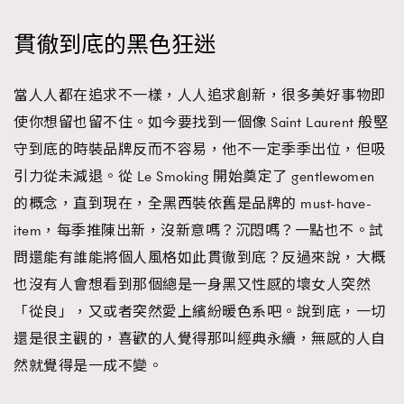
FigaroTalk
48
FigaroWatch
83
貫徹到底的黑色狂迷
Grooming&Fitness
38
HommesFashion
2
當人人都在追求不一樣，人人追求創新，很多美好事物即
HommeStyle
132
使你想留也留不住。如今要找到一個像 Saint Laurent 般堅
NoBagNoLife
349
守到底的時裝品牌反而不容易，他不一定季季出位，但吸
People
53
引力從未減退。從 Le Smoking 開始奠定了 gentlewomen
#FigaroIssue 專訪陳漢娜Hanna與Takuro｜模特
TheFrenchWay
145
的概念，直到現在，全黑西裝依舊是品牌的 must-have-
情侶談愛情
VAxChowSangSang
4
item，每季推陳出新，沒新意嗎？沉悶嗎？一點也不。試
WatchesWonder&Beyond
問還能有誰能將個人風格如此貫徹到底？反過來說，大概
21
也沒有人會想看到那個總是一身黑又性感的壞女人突然
WatchesWonder&Beyond
1
「從良」，又或者突然愛上繽紛暖色系吧。說到底，一切
向ChanelN°5致敬
1
還是很主觀的，喜歡的人覺得那叫經典永續，無感的人自
大時代小事情
42
然就覺得是一成不變。
時尚熱話
537
時尚配飾
297