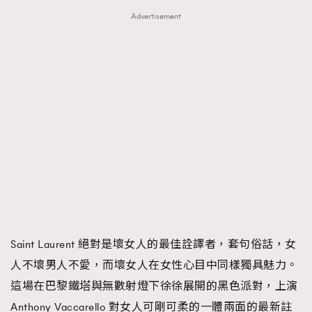
時裝心理學
2
Advertisement
當巨蟹座遇上處女座 Tyson Yoshi x 林家謙
煲劇日常
334
玩物壯志
1
TRENDING
AFrenchMind
DressLikeAParisienne
EmpowerF
FashionWeek
FigaroAesthetic
本人已詳閱並同意遵守本文列明條款及細則。 請瀏覽
(
nmg.com.hk/privacy
) 閱讀本公司的私隱政策聲明。
本人願意接收新傳媒集團的最新消息及其他宣傳資訊，本人同意
新傳媒集團使用本人的個人資料於任何推廣用途。
Saint Laurent 絕對是壞女人的最佳詮譯者，套句俗話，女
人不壞男人不愛，而壞女人在女性心目中同樣獨具魅力。
這場在巴黎鐵塔與無數射燈下徐徐展開的黑色派對，上演
Anthony Vaccarello 對女人可剛可柔的一體兩面的最新註