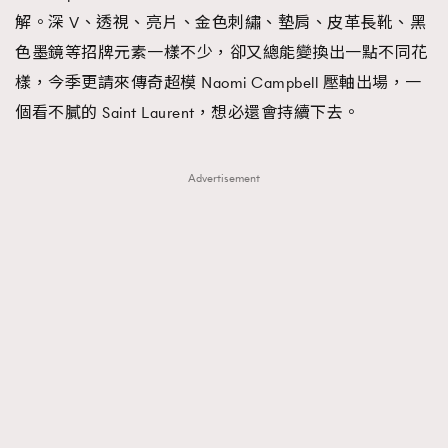
解。深 V、透視、亮片、金色刺繡、墊肩、皮革長靴、黑
About us
Collaboration Opportunity
Disclaimer
Privacy
色墨鏡等招牌元素一樣不少，卻又總能變換出一點不同花
New Media Group
|
Madame Figaro editions:
France
|
Greece
|
Japan
|
Portugal
|
Spain
樣，今季更請來傳奇超模 Naomi Campbell 壓軸出場，一
個看不膩的 Saint Laurent，想必還會持續下去。
Advertisement