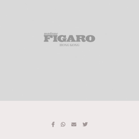
TRENDING
#FigaroExhibition 群星力撐MF X Leung Mo《See
AFrenchMind
3
You In My Dream》展覽
DressLikeAParisienne
1
EmpowerF
103
FashionWeek
191
FigaroAesthetic
308
FigaroAstrology
415
FigaroBeauty
424
FigaroBeautyRitual
7
FigaroCeleb
547
#FigaroExhibition Wyman 揭曉 Figaro Exhibition
FigaroCinéma
281
第二站！
FigaroDigitalCover
17
FigaroExhibition
12
FigaroExpert
1