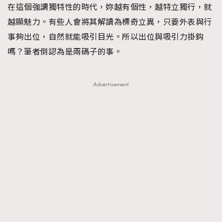
在這個強調獨特性的時代，妳越有個性，越特立獨行，就
FigaroFrancais
41
越顯魅力。有些人會將其解讀為標奇立異，只要外表與行
FigaroGadget
1
事夠出位，自然就能吸引目光。所以出位與吸引力掛鈎
FigaroHealth
647
嗎？筆者倒認為是兩碼子的事。
FigaroHub
128
FigaroIcon
68
法國五月French May專訪四位香港文藝代表
Advertisement
FigaroInsight
156
FigaroIssue
271
FigaroJewellery
87
FigaroLifestyle
230
FigaroLove
89
FigaroMasterclass
20
FigaroMusic
90
FigaroStyle
89
#FigaroIssue 容祖兒封面專訪｜追逐歌手夢
FigaroSubculture
14