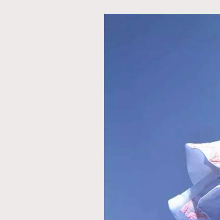
AFrenchMind
D