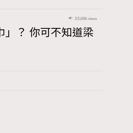
23.69k views
」？ 你可不知道梁
416
FigaroAstrology
424
FigaroBeauty
7
FigaroBeautyRitual
547
FigaroCeleb
281
FigaroCinéma
17