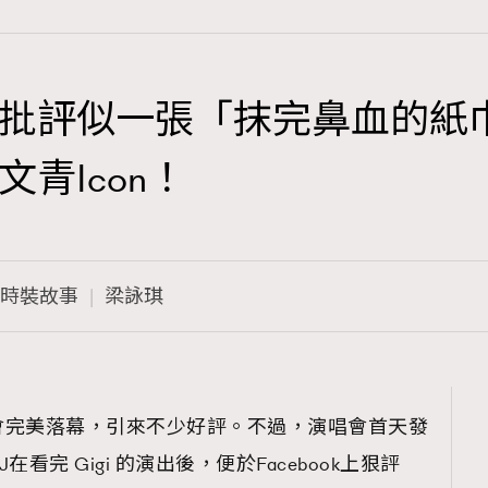
批評似一張「抹完鼻血的紙巾
TRENDING
青Icon！
3
AFrenchMind
1
DressLikeAParisienne
時裝故事
梁詠琪
103
EmpowerF
191
FashionWeek
308
FigaroAesthetic
會完美落幕，引來不少好評。不過，演唱會首天發
完 Gigi 的演出後，便於Facebook上狠評