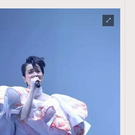
TRENDING
ressLikeAParisienne
Empower
FigaroAesthetic