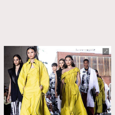
FigaroTalk
48
FigaroWatch
83
Grooming&Fitness
38
HommesFashion
2
HommeStyle
132
NoBagNoLife
349
People
53
#FigaroIssue 專訪陳漢娜Hanna與Takuro｜模特
TheFrenchWay
145
情侶談愛情
VAxChowSangSang
4
WatchesWonder&Beyond
21
WatchesWonder&Beyond
1
向ChanelN°5致敬
1
大時代小事情
42
時尚熱話
537
時尚配飾
297