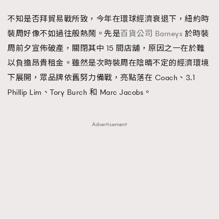
FigaroFrancais
41
不知是否拜貿易戰所致，今年在環球經濟衰退下，紐約時
FigaroGadget
1
裝周好像不如過往般熱鬧。先是
百貨公司 Barneys
於時裝
FigaroHealth
647
周前夕宣佈破產，關閉其中 15 間店舖，原因之一在於難
FigaroHub
128
以負擔昂貴租金。雖然是次時裝周在陰晴不定的經濟環境
FigaroIcon
68
下展開，眾品牌依舊努力備戰，亮點落在 Coach、3.1
法國五月French May專訪四位香港文藝代表
FigaroInsight
156
Phillip Lim、Tory Burch 和 Marc Jacobs。
FigaroIssue
271
FigaroJewellery
87
Advertisement
FigaroLifestyle
230
FigaroLove
89
FigaroMasterclass
20
FigaroMusic
90
FigaroStyle
89
#FigaroIssue 容祖兒封面專訪｜追逐歌手夢
FigaroSubculture
14