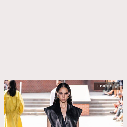
TRENDING
3
AFrenchMind
DressLikeAParisienne
EmpowerF
FashionWeek
FigaroAesthetic