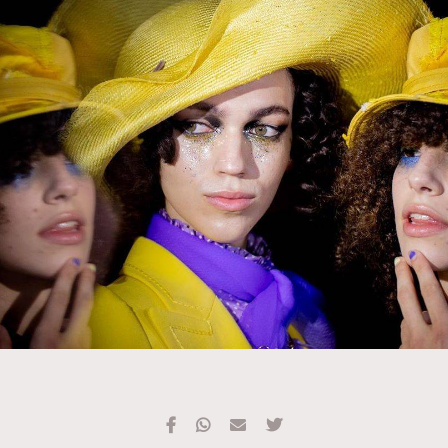
TRENDING
#FigaroExhibition 群星力撐MF X Leung Mo《See
AFrenchMind
3
You In My Dream》展覽
DressLikeAParisienne
1
EmpowerF
103
FashionWeek
191
FigaroAesthetic
308
FigaroAstrology
416
FigaroBeauty
424
FigaroBeautyRitual
7
FigaroCeleb
547
#FigaroExhibition Wyman 揭曉 Figaro Exhibition
FigaroCinéma
281
第二站！
FigaroDigitalCover
17
FigaroExhibition
12
FigaroExpert
1