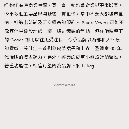
紐約作為時尚業重鎮，其一舉一動均會對業界帶來影響。
About us
Collaboration Opportunity
Disclaimer
Privacy
今季多個主要品牌均延續一貫風格，當中不乏大都城市風
New Media Group
|
Madame Figaro editions:
France
|
Greece
情，打造岀時尚及可穿極高的服飾。 Stuart Vevers 可能不
|
Japan
|
Portugal
|
Spain
像其他星級設計師一樣，總是鏡頭的焦點，但在他領導下
的 Coach 卻比以往更受注目。今季品牌以西部和大平原
的靈感，設計岀一系列為皮革裙子和上衣，整體富 60 年
代後期的復古魅力。另外，經典的皮革小包設計簡潔性，
著重功能性，相信有望成為品牌下個 IT bag。
Advertisement