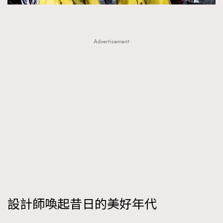
時裝心理學
2
當巨蟹座遇上處女座 Tyson Yoshi x 林家謙
煲劇日常
334
玩物壯志
Advertisement
1
本人已詳閱並同意遵守本文列明條款及細則。 請瀏覽
(
nmg.com.hk/privacy
) 閱讀本公司的私隱政策聲明。
本人願意接收新傳媒集團的最新消息及其他宣傳資訊，本人同意
新傳媒集團使用本人的個人資料於任何推廣用途。
設計師喚起昔日的美好年代