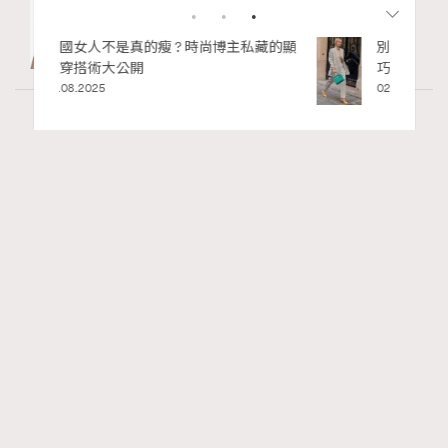
私藏的顯
別再用酒精消毒皮革！6個清潔手袋小技
巧，讓你更愛惜你的手袋
02.06.2025
Article
4.99k views
二十載建築長征：Louis Vuitton與Frank Gehry
RECOMMENDED
的美學對話錄
Tony Lee
06.05.2026
FigaroInsight
Series:
ArtBasel
FrankGehry
LouisVuitton
Tags: