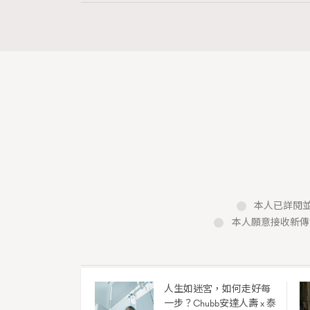
Article
二十載建築長征：Louis V
本人已詳閱並
Tony Lee
06.05.2026
本人願意接收新傳
FigaroInsight
ArtBasel
Series:
Tags:
人生如迷宮，如何走好每
一步？Chubb安達人壽 x 泰
New Med