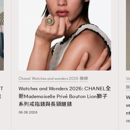
Chanel
Watches and wonders 2026
腕錶
Va
腕
T
Watches and Wonders 2026: CHANEL全
雅
新Mademoiselle Privé Bouton Lion獅子
W
系列戒指錶與長頸鏈錶
v
06.08.2026
06