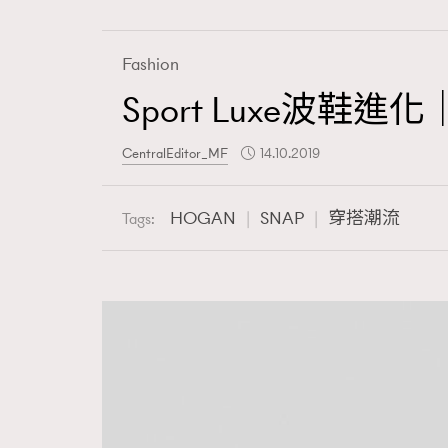
Wellness
Fashion
Sport Luxe波鞋
Paris
CentralEditor_MF
14.10.2019
HOGAN
SNAP
穿搭潮流
Tags:
Hommes