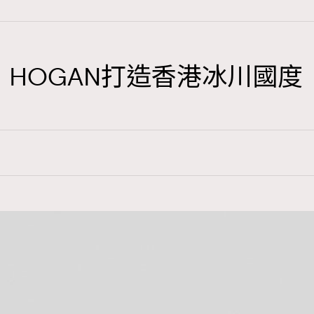
103
EmpowerF
191
FashionWeek
進化｜HOGAN打造香港冰川國度
308
FigaroAesthetic