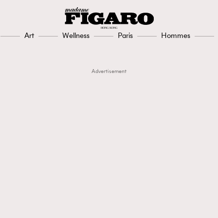
Art
Wellness
Paris
Hommes
Advertisement
TRENDING
3
AFrenchMind
1
DressLikeAParisienne