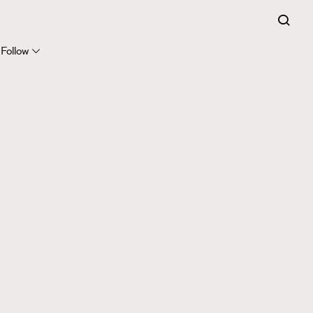
Follow
416
FigaroAstrology
424
FigaroBeauty