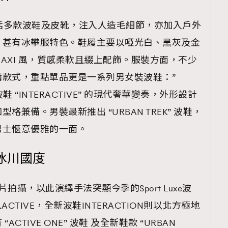
列包括多款波鞋及皮靴，注入人造毛細節，亦加入戶外
TRENDING
，甚有冰攀服特色。鞋履主要以啞光白、黑灰及金
ressLikeAParisienne
Empower
AXI 風，質感柔軟且綴上配飾。服裝方面，不少
備款式，重點單品更是一系列男女裝波鞋：”
FigaroAesthetic
典波鞋 “INTERACTIVE” 的現代奢華變奏，外形設計
兼備。男裝最新推出 “URBAN TREK” 波鞋，
男士愜意優雅的一面。
冰川國度
ject短片拍攝，以此演繹手法突顯今季的Sport Luxe波
ACTIVE，全新波鞋INTERACTION則以北方極地
TIVE ONE” 波鞋 及全新鞋款 “URBAN