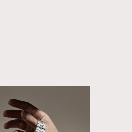
2
時裝心理學
334
煲劇日常
1
玩物壯志