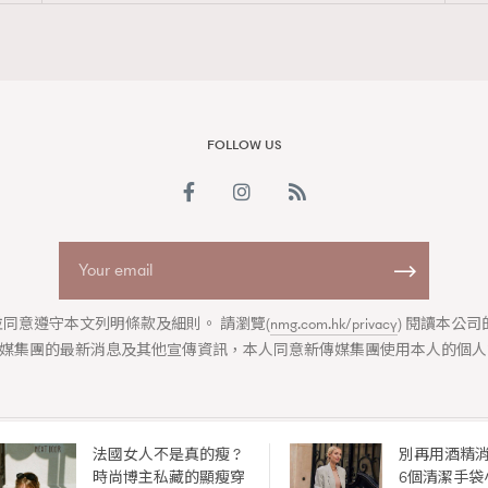
Advertisement
FOLLOW US
uitton與Frank Gehry的美學
同意遵守本文列明條款及細則。 請瀏覽(
nmg.com.hk/privacy
) 閱讀本公
媒集團的最新消息及其他宣傳資訊，本人同意新傳媒集團使用本人的個人
FrankGehry
LouisVuitton
法國女人不是真的瘦 ?
別再用酒精
ABOUT US
COLLABORATION OPPORTUNITY
DISCLAIMER
PRIVAC
時尚博主私藏的顯瘦穿
6個清潔手袋
ia Group
|
Madame Figaro editions:
France
|
Greece
|
Japan
|
Portugal