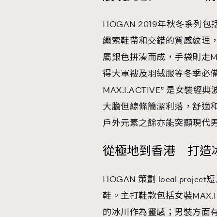
HOGAN 2019年秋冬系
繩索鞋帶和交錯的質感紋理
AFrenchMind
D
屬銀色拼湊而成，手袋則走M
得大軍褸及羽絨服等冬季必
MAX.I.ACTIVE” 是女裝經
大膽但線條簡潔利落，舒適和型格
戶外元素之餘亦能突顯現代
從極地到香港 打造
HOGAN 策劃 local pro
鞋。主打鞋款包括女裝MAX.I.
的冰川作為靈感；男裝方面有 “AC