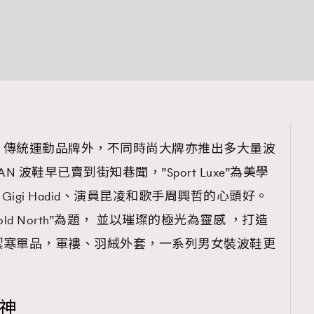
，傳統運動品牌外，不同時尚大牌亦推出多大量波
 波鞋早已賣到街知巷聞，”Sport Luxe”為美學
d、Gigi Hadid、演員昆凌和歌手周興哲的心頭好。
Cold North”為題， 並以璀璨的極光為靈感 ，打造
禦寒單品，軍褸、羽絨外套，一系列男女裝波鞋更
精神