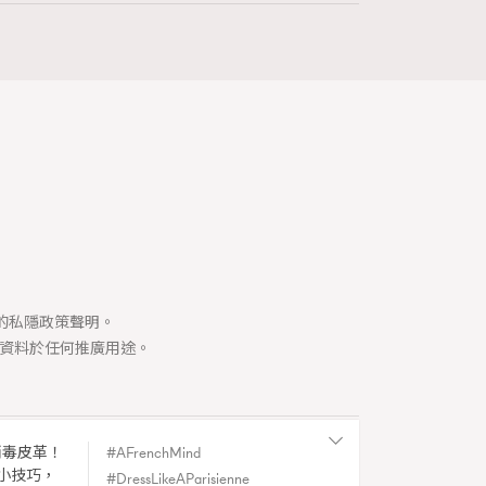
4.86k views
對話錄
司的私隱政策聲明。
資料於任何推廣用途。
消毒皮革！
AFrenchMind
Y
小技巧，
DressLikeAParisienne
|
Spain