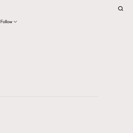
281
FigaroCinéma
Follow
17
FigaroDigitalCover
12
FigaroExhibition
1
FigaroExpert
41
FigaroFrancais
1
FigaroGadget
647
FigaroHealth
128
FigaroHub