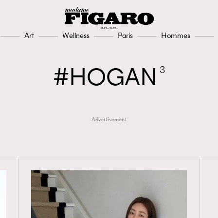
308
FigaroAesthetic
Art
Wellness
Paris
Hommes
HOGAN
3
Advertisement