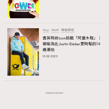
FigaroFrancais
41
FigaroGadget
1
FigaroHealth
647
FigaroHub
128
Alojz
SNAP
時裝穿搭
FigaroIcon
68
耆英時尚Icon挑戰「阿童木鞋」｜
法國五月French May專訪四位香港文藝代表
FigaroInsight
156
被喻為比Justin Bieber更時髦的74
歲潮伯
FigaroIssue
271
10.02.2023
FigaroJewellery
87
FigaroLifestyle
230
FigaroLove
89
FigaroMasterclass
20
TRENDING
FigaroMusic
90
AFrenchMind
DressLikeAParisienne
Advertisement
FigaroStyle
89
EmpowerF
FashionWeek
FigaroAesthetic
#FigaroIssue 容祖兒封面專訪｜追逐歌手夢
FigaroSubculture
14