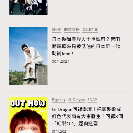
TRENDING
#FigaroExhibition 群星力撐MF X Leung Mo《See
AFrenchMind
3
You In My Dream》展覽
DressLikeAParisienne
1
SNAP
時裝穿搭
菅田將暉
EmpowerF
103
日本時尚業界人士也認可？菅田
將暉原來是被低估的日本新一代
FashionWeek
191
時尚Icon！
FigaroAesthetic
308
30.11.2024
FigaroAstrology
416
FigaroBeauty
424
FigaroBeautyRitual
7
FigaroCeleb
547
#FigaroExhibition Wyman 揭曉 Figaro Exhibition
Bigbang
G-Dragon
SNAP
FigaroCinéma
281
第二站！
G-Dragon回歸樂壇！把頭髮染成
FigaroDigitalCover
17
紅色代表將有大事發生？回顧3個
FigaroExhibition
12
「紅髮GD」經典造型
FigaroExpert
1
01.11.2024