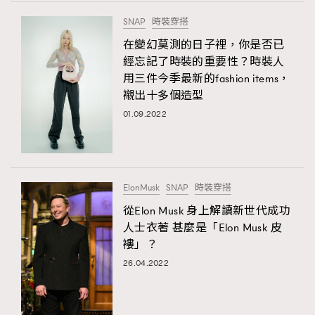
FigaroTalk
48
SNAP
時裝穿搭
FigaroWatch
83
在變幻莫測的日子裡，你是否已
Grooming&Fitness
38
經忘記了時裝的重要性？時裝人
HommesFashion
2
用三件今季最新的fashion items，
HommeStyle
132
襯出十多個造型
NoBagNoLife
349
01.09.2022
People
53
#FigaroIssue 專訪陳漢娜Hanna與Takuro｜模特
TheFrenchWay
145
情侶談愛情
VAxChowSangSang
4
ElonMusk
SNAP
時裝穿搭
WatchesWonder&Beyond
21
從Elon Musk 身上解讀新世代成功
WatchesWonder&Beyond
1
人士衣著 甚麼是「Elon Musk 皮
向ChanelN°5致敬
褸」？
1
26.04.2022
大時代小事情
42
時尚熱話
537
時尚配飾
297