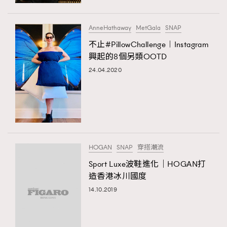
時裝心理學
2
當巨蟹座遇上處女座 Tyson Yoshi x 林家謙
煲劇日常
334
AnneHathaway
MetGala
SNAP
玩物壯志
1
不止#PillowChallenge︱Instagram
興起的8個另類OOTD
24.04.2020
本人已詳閱並同意遵守本文列明條款及細則。 請瀏覽
HOGAN
SNAP
穿搭潮流
(
nmg.com.hk/privacy
) 閱讀本公司的私隱政策聲明。
本人願意接收新傳媒集團的最新消息及其他宣傳資訊，本人同意
Sport Luxe波鞋進化｜HOGAN打
新傳媒集團使用本人的個人資料於任何推廣用途。
造香港冰川國度
14.10.2019