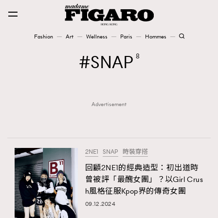
Fashion
Art
Wellness
Paris
Hommes
Fashion
SNAP
8
Art
Advertisement
Wellness
Karena Lam is On Our Cover
Paris
2NE1
SNAP
時裝穿搭
回顧2NE1的經典造型：初出道時
曾被評「最醜女團」？以Girl Crus
Hommes
h風格征服Kpop界的傳奇女團
09.12.2024