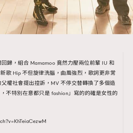
，組合 Mamamoo 竟然力壓兩位前輩 IU 和
 新歌 Hip 不但旋律洗腦，曲風強烈，歌詞更非常
父權社會提出控訴，MV 不停交替轉換了多個造
ion，不特別在意都只是 fashion」寫的的確是女性的
atch?v=KhTeiaCezwM