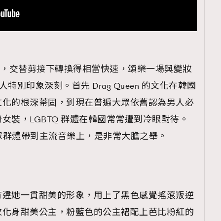
容，交替剪接下轉換得相當快速，頌樂一場與變妝
舞讓人特別印象深刻。首先 Drag Queen 的文化在韓國
文化的根深蒂固，到現在普遍大眾依舊認為男人必
女裝，LGBTQ 群體在韓國常常遭到冷眼對待。
個小眾群體帶到主流音樂上，是非常大膽之舉。
有違她一貫甜美的形象，用上了黑色感覺搖滾叛逆
次化身甜美公主，粉藍色的公主裙配上芭比粉紅的