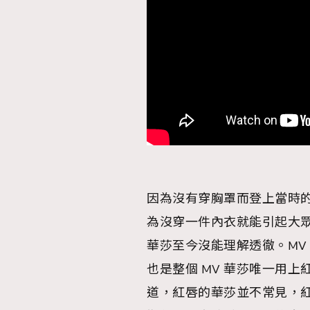
AFrenchMind
D
因為沒有穿胸罩而登上當時
為沒穿一件內衣就能引起大
華莎至今沒能理解透徹。MV
也是整個 MV 華莎唯一用
道，紅唇的華莎並不常見，