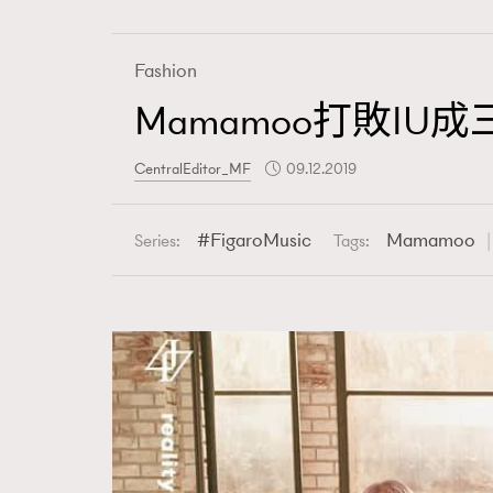
Fashion
Mamamoo打敗I
Fashion
CentralEditor_MF
09.12.2019
Art
FigaroMusic
Mamamoo
Series:
Tags:
Wellness
Paris