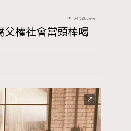
54.52k views
陳腐父權社會當頭棒喝
416
FigaroAstrology
424
FigaroBeauty
7
FigaroBeautyRitual
547
FigaroCeleb
281
FigaroCinéma
17