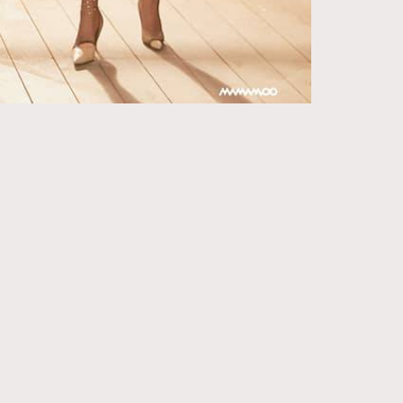
271
FigaroIssue
87
FigaroJewellery
230
FigaroLifestyle
89
FigaroLove
20
FigaroMasterclass
90
FigaroMusic
89
FigaroStyle
14
FigaroSubculture
48
FigaroTalk