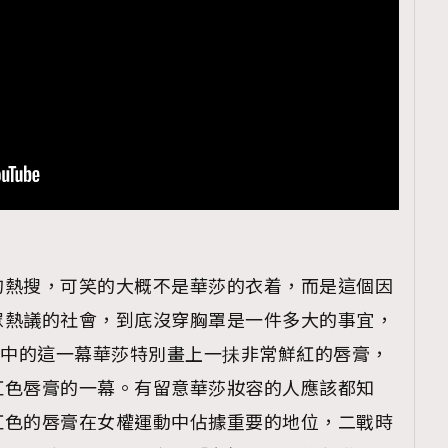
TRENDING
ressLikeAParisienne
Empower
FigaroAesthetic
的熱搜，可笑的大概不是華莎的衣着，而是這個因
眾熱議的社會，到底沒穿胸罩是一件多大的事宜，
 中的這一幕華莎特別畫上一抺非常鮮紅的唇膏，
上紅色唇膏的一幕。有留意華莎妝容的人應該都知
紅色的唇膏在女權運動中佔據重要的地位，二戰時