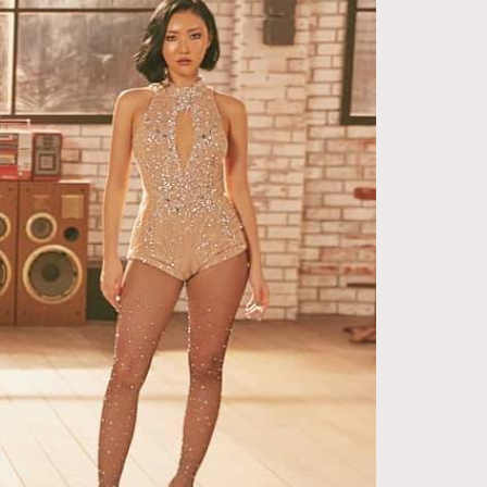
FigaroDigitalCover
12
FigaroExhibition
1
FigaroExpert
41
FigaroFrancais
1
FigaroGadget
647
FigaroHealth
128
FigaroHub
68
FigaroIcon
156
FigaroInsight