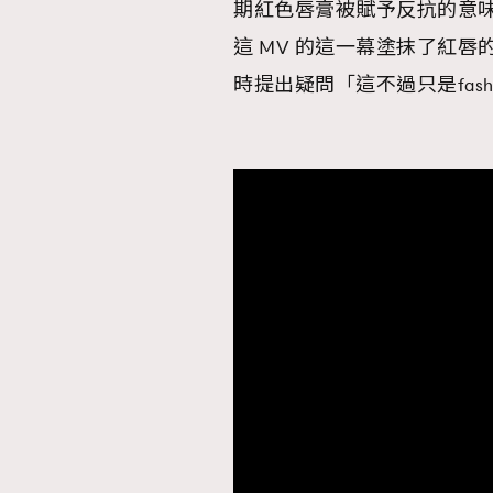
期紅色唇膏被賦予反抗的意
這 MV 的這一幕塗抹了紅
時提出疑問「這不過只是fas
本人已詳閱並同意遵守本文列明條款及細則。 請瀏
公司的私隱政策聲明。
本人願意接收新傳媒集團的最新消息及其他宣傳
本人的個人資料於任何推廣用途。