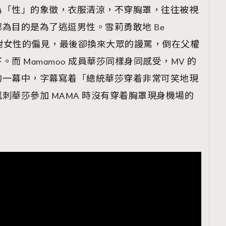
為「性」的象徵，衣服清涼，不穿胸罩，往往被視
為目的是為了逃逗男性。雪莉勇敢地 Be
理，對女性的偏見，最後卻換來大眾的謾罵，倒在父權
而 Mamamoo 成員華莎同樣身同感受，MV 的
的一幕中，字幕寫着「總統華莎穿着非常可笑地現
刺華莎參加 MAMA 時沒有穿着胸罩現身機場的