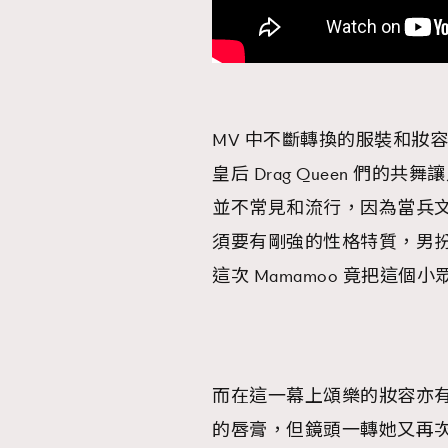
MV 中不斷轉換的服裝和妝
皇后 Drag Queen 們的共
並不常見和流行，因為當兵
須要有剛強的性格特質，男扮
這次 Mamamoo 竟把這
而在這一幕上頌樂的妝容亦
的唇膏，但鏡頭一轉她又再