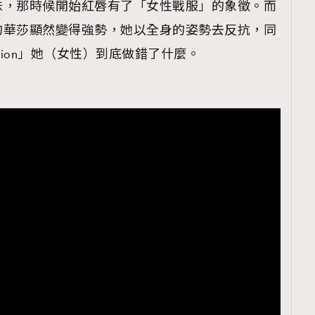
味，那時候開始紅唇有了「女性戰服」的象徵。而
唇的華莎顯然變得強勢，她以全身的姿勢去反抗，同
hion」她（女性）到底做錯了什麼。
覽(
nmg.com.hk/privacy
) 閱讀本
資訊，本人同意新傳媒集團使用