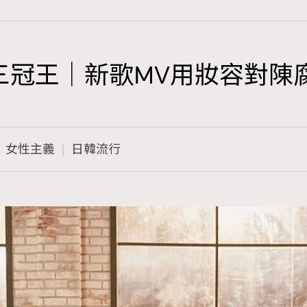
U成三冠王｜新歌MV用妝容對
TRENDING
3
AFrenchMind
女性主義
日韓流行
1
DressLikeAParisienne
103
EmpowerF
191
FashionWeek
308
FigaroAesthetic