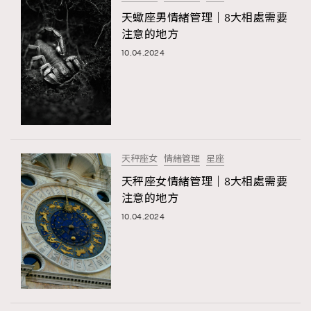
天蠍座男情緒管理｜8大相處需要
TRENDING
注意的地方
#FigaroExhibition 群星力撐MF X Leung Mo《See
AFrenchMind
3
10.04.2024
You In My Dream》展覽
DressLikeAParisienne
1
EmpowerF
103
FashionWeek
191
FigaroAesthetic
308
FigaroAstrology
416
天秤座女
情緒管理
星座
FigaroBeauty
424
天秤座女情緒管理｜8大相處需要
FigaroBeautyRitual
7
注意的地方
FigaroCeleb
547
10.04.2024
#FigaroExhibition Wyman 揭曉 Figaro Exhibition
FigaroCinéma
281
第二站！
FigaroDigitalCover
17
FigaroExhibition
12
FigaroExpert
1