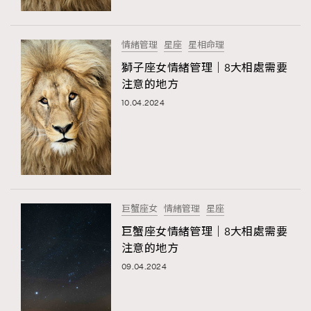
時裝心理學
2
當巨蟹座遇上處女座 Tyson Yoshi x 林家謙
煲劇日常
334
情緒管理
星座
星相命理
玩物壯志
1
獅子座女情緒管理｜8大相處需要
注意的地方
10.04.2024
本人已詳閱並同意遵守本文列明條款及細則。 請瀏覽
(
nmg.com.hk/privacy
) 閱讀本公司的私隱政策聲明。
巨蟹座女
情緒管理
星座
本人願意接收新傳媒集團的最新消息及其他宣傳資訊，本人同意
巨蟹座女情緒管理｜8大相處需要
新傳媒集團使用本人的個人資料於任何推廣用途。
注意的地方
09.04.2024