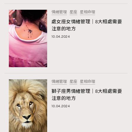
FigaroTalk
48
FigaroWatch
83
情緒管理
星座
星相命理
Grooming&Fitness
38
處女座女情緒管理｜8大相處需要
注意的地方
HommesFashion
2
10.04.2024
HommeStyle
132
NoBagNoLife
349
People
53
#FigaroIssue 專訪陳漢娜Hanna與Takuro｜模特
TheFrenchWay
145
情侶談愛情
VAxChowSangSang
4
情緒管理
星座
星相命理
WatchesWonder&Beyond
21
獅子座男情緒管理｜8大相處需要
WatchesWonder&Beyond
1
注意的地方
向ChanelN°5致敬
1
10.04.2024
大時代小事情
42
時尚熱話
537
時尚配飾
297