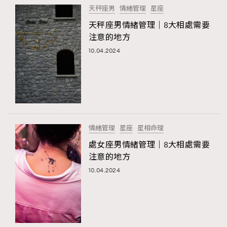
天秤座男
情緒管理
星座
FigaroFrancais
41
天秤座男情緒管理｜8大相處需要
FigaroGadget
1
注意的地方
FigaroHealth
647
10.04.2024
FigaroHub
128
FigaroIcon
68
法國五月French May專訪四位香港文藝代表
FigaroInsight
156
FigaroIssue
271
FigaroJewellery
87
情緒管理
星座
星相命理
FigaroLifestyle
230
處女座男情緒管理｜8大相處需要
FigaroLove
89
注意的地方
FigaroMasterclass
20
10.04.2024
FigaroMusic
90
FigaroStyle
89
#FigaroIssue 容祖兒封面專訪｜追逐歌手夢
FigaroSubculture
14