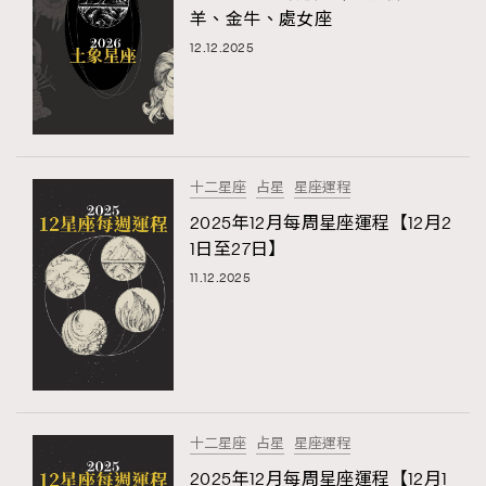
羊、金牛、處女座
時裝心理學
2
當巨蟹座遇上處女座 Tyson Yoshi x 林家謙
12.12.2025
煲劇日常
334
玩物壯志
1
十二星座
占星
星座運程
2025年12月每周星座運程【12月2
1日至27日】
11.12.2025
本人已詳閱並同意遵守本文列明條款及細則。 請瀏覽
(
nmg.com.hk/privacy
) 閱讀本公司的私隱政策聲明。
本人願意接收新傳媒集團的最新消息及其他宣傳資訊，本人同意
新傳媒集團使用本人的個人資料於任何推廣用途。
十二星座
占星
星座運程
2025年12月每周星座運程【12月1