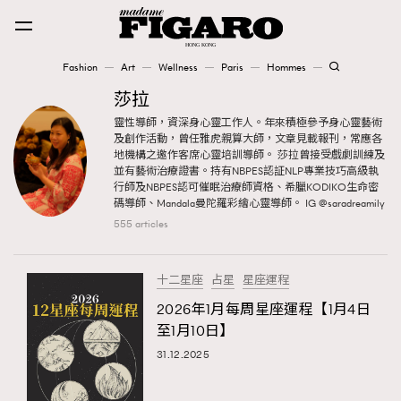
Fashion
Art
Wellness
Paris
Hommes
Fashion
莎拉
靈性導師，資深身心靈工作人。年來積極參予身心靈藝術
及創作活動，曾任雅虎親算大師，文章見載報刊，常應各
Art
地機構之邀作客席心靈培訓導師。 莎拉曾接受戲劇訓練及
並有藝術治療證書。持有NBPES認証NLP專業技巧高級執
行師及NBPES認可催眠治療師資格、希臘KODIKO生命密
碼導師、Mandala曼陀羅彩繪心靈導師。 IG @saradreamily
Wellness
555 articles
Karena Lam is On Our Cover
Paris
十二星座
占星
星座運程
2026年1月每周星座運程【1月4日
至1月10日】
Hommes
31.12.2025