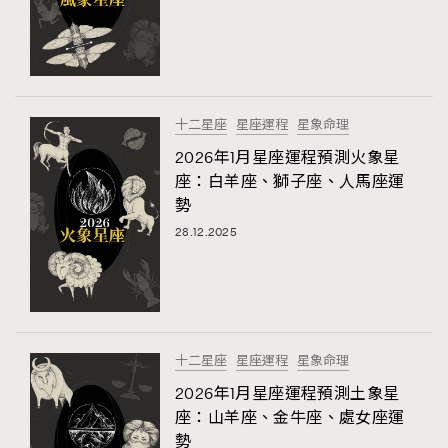
FigaroFrancais
41
FigaroGadget
1
FigaroHealth
647
FigaroHub
128
十二星座
星座運程
星象命理
FigaroIcon
68
2026年1月星座運程預測火象星
法國五月French May專訪四位香港文藝代表
FigaroInsight
156
座：白羊座、獅子座、人馬座運
勢
FigaroIssue
271
28.12.2025
FigaroJewellery
87
FigaroLifestyle
230
FigaroLove
89
FigaroMasterclass
20
FigaroMusic
90
十二星座
星座運程
星象命理
FigaroStyle
89
2026年1月星座運程預測土象星
#FigaroIssue 容祖兒封面專訪｜追逐歌手夢
座：山羊座、金牛座、處女座運
FigaroSubculture
14
勢