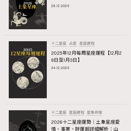
FigaroTalk
48
28.12.2025
FigaroWatch
83
Grooming&Fitness
38
HommesFashion
2
HommeStyle
132
十二星座
占星
星座運程
NoBagNoLife
349
2025年12月每周星座運程【12月2
People
53
8日至1月3日】
#FigaroIssue 專訪陳漢娜Hanna與Takuro｜模特
TheFrenchWay
145
24.12.2025
情侶談愛情
VAxChowSangSang
4
WatchesWonder&Beyond
21
WatchesWonder&Beyond
1
向ChanelN°5致敬
1
大時代小事情
42
十二星座
星座運程
星象命理
時尚熱話
537
2026十二星座運勢｜土象星座愛
時尚配飾
297
情、事業、財運超詳細解析：山