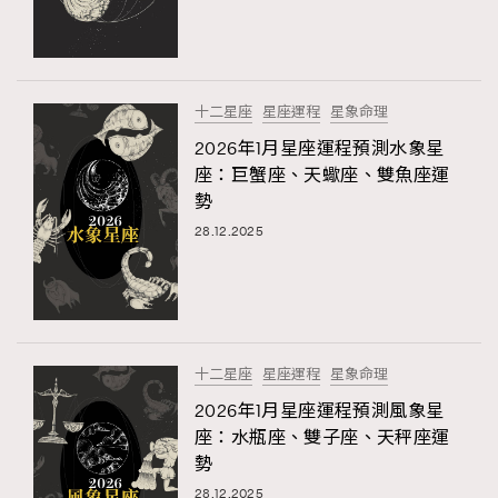
TRENDING
#FigaroExhibition 群星力撐MF X Leung Mo《See
AFrenchMind
3
You In My Dream》展覽
DressLikeAParisienne
1
十二星座
星座運程
星象命理
EmpowerF
103
2026年1月星座運程預測水象星
FashionWeek
座：巨蟹座、天蠍座、雙魚座運
191
勢
FigaroAesthetic
308
28.12.2025
FigaroAstrology
417
FigaroBeauty
424
FigaroBeautyRitual
7
FigaroCeleb
547
#FigaroExhibition Wyman 揭曉 Figaro Exhibition
十二星座
星座運程
星象命理
FigaroCinéma
281
第二站！
2026年1月星座運程預測風象星
FigaroDigitalCover
17
座：水瓶座、雙子座、天秤座運
FigaroExhibition
12
勢
FigaroExpert
1
28.12.2025