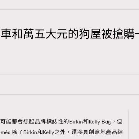
ès單車和萬五大元的狗屋被搶
TRENDING
3
AFrenchMind
1
DressLikeAParisienne
103
EmpowerF
191
FashionWeek
308
FigaroAesthetic
可能都會想起品牌標誌性的Birkin和Kelly Bag，但
ès 除了Birkin和Kelly之外，還將具創意地產品線