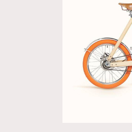
AFrenchMind
D