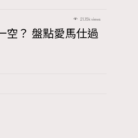
21.15k views
購一空？ 盤點愛馬仕過
416
FigaroAstrology
424
FigaroBeauty
7
FigaroBeautyRitual
547
FigaroCeleb
281
FigaroCinéma
17