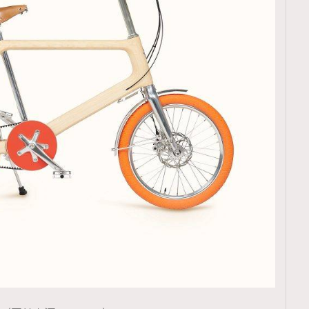
TRENDING
ressLikeAParisienne
Empower
FigaroAesthetic