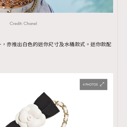
Credit: Chanel
覽(
nmg.com.hk/privacy
) 閱讀本
外，亦推出白色的迷你尺寸及水桶款式。迷你款配
資訊，本人同意新傳媒集團使用
。
4