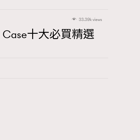
33.39k views
y Case十大必買精選
415
FigaroAstrology
424
FigaroBeauty
7
FigaroBeautyRitual
547
FigaroCeleb
281
FigaroCinéma
17