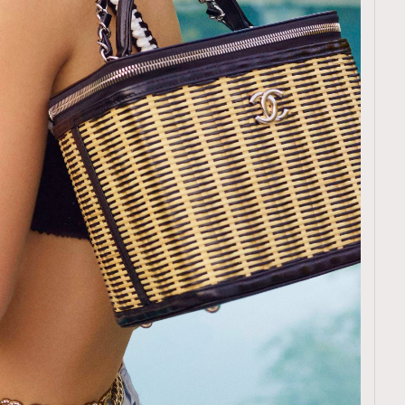
TRENDING
ressLikeAParisienne
Empower
FigaroAesthetic