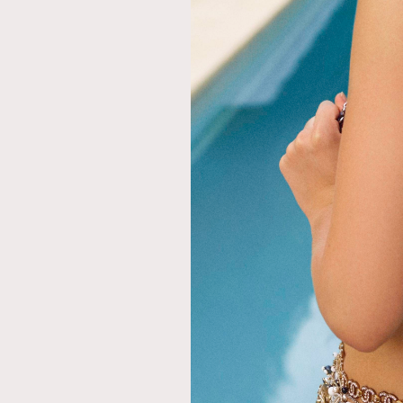
AFrenchMind
D