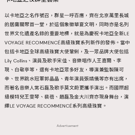
時裝心理學
2
當巨蟹座遇上處女座 Tyson Yoshi x 林家謙
以卡地亞之名作號召，群星一呼百應，齊在北京萬里長城
煲劇日常
334
的居庸關聚首一堂，於這個象徵華夏文明，同時亦是名列
玩物壯志
1
世界文化遺產名錄的重要地標，就是為慶祝卡地亞全新LE
VOYAGE RECOMMENCÉ高級珠寶系列新作的發佈。當中
包括卡地亞全球高級珠寶大使鞏俐，及一眾品牌大使包括
Lily Collins、演員及歌手宋佳、音樂唱作人王嘉爾、李
現、白敬亭等，還有卡地亞眾多好友，導演兼監製陳可
辛、世界跳水冠軍郭晶晶、青年演員張婧儀等亦有出席，
本人已詳閱並同意遵守本文列明條款及細則。 請瀏覽
而著名音樂人常石磊及歌手莫文蔚更攜手演出。而國際超
(
nmg.com.hk/privacy
) 閱讀本公司的私隱政策聲明。
本人願意接收新傳媒集團的最新消息及其他宣傳資訊，本人同意
級模特兒王雯琴、裴蓓、趙磊及金大川齊亦現身舞台，演
新傳媒集團使用本人的個人資料於任何推廣用途。
繹LE VOYAGE RECOMMENCÉ系列高級珠寶。
Advertisement