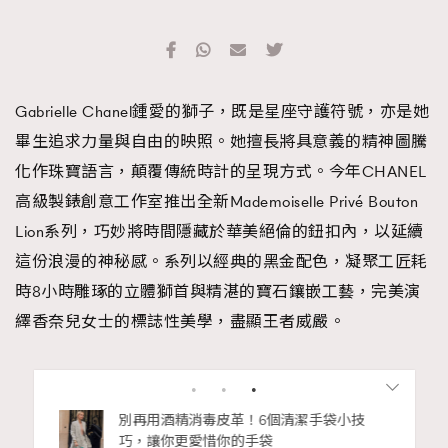
Gabrielle Chanel鍾愛的獅子，既是星座守護符號，亦是她
畢生追求力量與自由的映照。她擅長將具意義的精神圖騰
化作珠寶語言，顛覆傳統時計的呈現方式。今年CHANEL
高級製錶創意工作室推出全新Mademoiselle Privé Bouton
Lion系列，巧妙將時間隱藏於華美絕倫的鈕扣內，以延續
這份浪漫的神秘感。系列以經典的黑金配色，凝聚工匠耗
時8小時雕琢的立體獅首與精湛的寶石鑲嵌工藝，完美演
繹香奈兒女士的標誌性美學，盡顯王者威嚴。
Advertisement