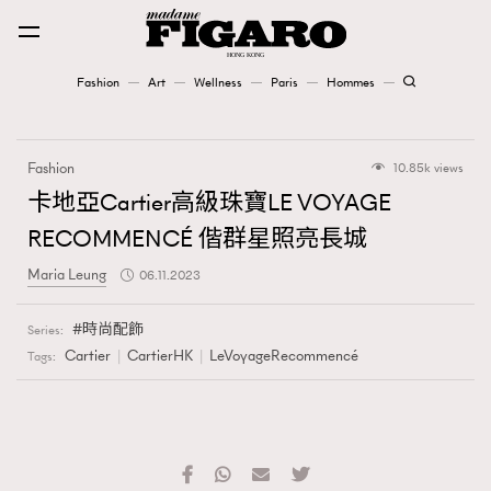
Fashion
Art
Wellness
Paris
Hommes
Fashion
Fashion
10.85k views
Art
卡地亞Cartier高級珠寶LE VOYAGE
RECOMMENCÉ 偕群星照亮長城
Wellness
Maria Leung
06.11.2023
Karena Lam is On Our Cover
時尚配飾
Series:
Paris
Cartier
CartierHK
LeVoyageRecommencé
Tags:
Hommes