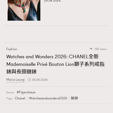
29.04.2026
Fashion
130 views
Watches and Wonders 2026: CHANEL全新
Mademoiselle Privé Bouton Lion獅子系列戒指
錶與長頸鏈錶
Maria Leung
06.08.2026
FigaroIssue
Series:
Chanel
Watchesandwonders2026
腕錶
Tags: