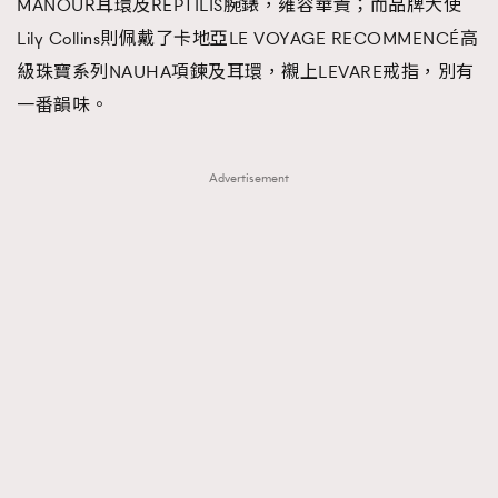
MANOUR耳環及REPTILIS腕錶，雍容華貴；而品牌大使
Lily Collins則佩戴了卡地亞LE VOYAGE RECOMMENCÉ高
級珠寶系列NAUHA項鍊及耳環，襯上LEVARE戒指，別有
一番韻味。
Advertisement