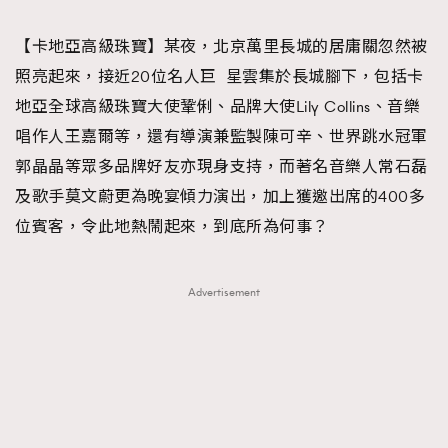
TRENDING
【卡地亞高級珠寶】某夜，北京萬里長城的居庸關忽然被
#FigaroExhibition 群星力撐MF X Leung Mo《See
AFrenchMind
3
照亮起來，接近20位名人巨 星雲集於長城腳下，包括卡
You In My Dream》展覽
DressLikeAParisienne
1
地亞全球高級珠寶大使鞏俐、品牌大使Lily Collins、音樂
EmpowerF
103
唱作人王嘉爾等，還有導演兼監製陳可辛、世界跳水冠軍
FashionWeek
191
郭晶晶等眾多品牌好友亦現身支持，而著名音樂人常石磊
FigaroAesthetic
308
及歌手莫文蔚更為晚宴傾力演出，加上獲邀出席的400多
FigaroAstrology
416
位賓客，令此地熱鬧起來，到底所為何事？
FigaroBeauty
424
FigaroBeautyRitual
7
Advertisement
FigaroCeleb
547
#FigaroExhibition Wyman 揭曉 Figaro Exhibition
FigaroCinéma
281
第二站！
FigaroDigitalCover
17
FigaroExhibition
12
FigaroExpert
1