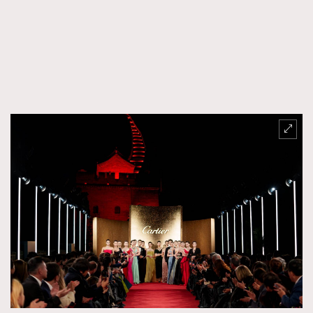
FigaroFrancais
41
FigaroGadget
1
FigaroHealth
647
FigaroHub
128
FigaroIcon
68
法國五月French May專訪四位香港文藝代表
FigaroInsight
156
FigaroIssue
271
FigaroJewellery
87
FigaroLifestyle
230
FigaroLove
89
FigaroMasterclass
20
FigaroMusic
90
FigaroStyle
89
#FigaroIssue 容祖兒封面專訪｜追逐歌手夢
FigaroSubculture
14