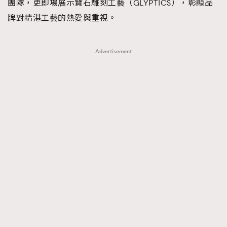
團隊，更即場展示寶石雕刻⼯藝（GLYPTICS），彰顯品
牌對精湛⼯藝的熱愛與重視。
Advertisement