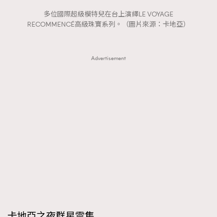
FigaroTalk
48
多位國際超級模特兒在台上演繹LE VOYAGE
FigaroWatch
83
RECOMMENCÉ高級珠寶系列。（圖片來源：卡地亞）
Grooming&Fitness
38
HommesFashion
2
Advertisement
HommeStyle
132
NoBagNoLife
349
People
53
#FigaroIssue 專訪陳漢娜Hanna與Takuro｜模特
TheFrenchWay
145
情侶談愛情
VAxChowSangSang
4
WatchesWonder&Beyond
21
WatchesWonder&Beyond
1
向ChanelN°5致敬
1
大時代小事情
42
時尚熱話
537
時尚配飾
297
卡地亞之夜群星雲集