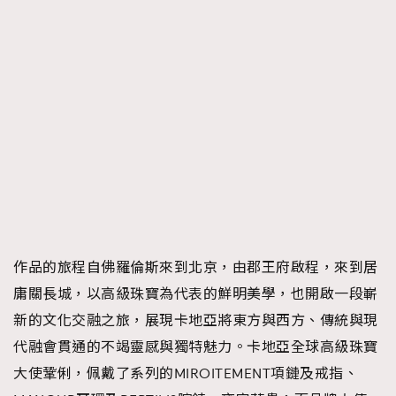
作品的旅程自佛羅倫斯來到北京，由郡王府啟程，來到居
庸關長城，以高級珠寶為代表的鮮明美學，也開啟⼀段嶄
新的文化交融之旅，展現卡地亞將東方與西方、傳統與現
代融會貫通的不竭靈感與獨特魅力。卡地亞全球高級珠寶
大使鞏俐，佩戴了系列的MIROITEMENT項鏈及戒指、