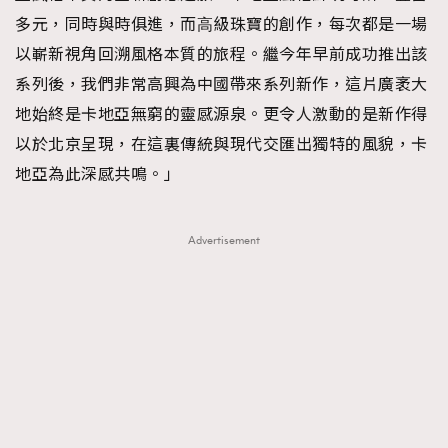
多元，同時與時俱進，而⾼級珠寶的創作，每次都是⼀場
以嶄新視角回溯風格本質的旅程。繼今年早前成功推出該
系列後，我們非常高興為中國帶來系列新作，這片廣袤大
地始終是卡地亞無窮的靈感源泉。更令⼈激動的是新作得
以於北京呈現，在這裏傳統與現代交匯出獨特的風貌，卡
地亞為此深感共鳴。」
Advertisement