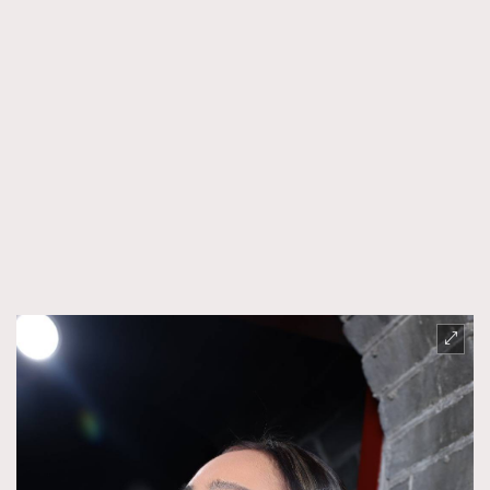
About us
Collaboration Opportunity
Disclaimer
Privacy
New Media Group
|
Madame Figaro editions:
France
|
Greece
|
Japan
|
Portugal
|
Spain