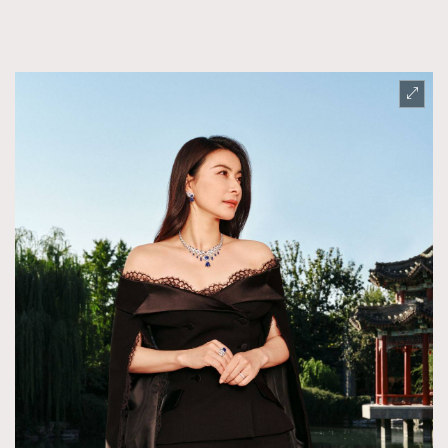
TRENDING
AFrenchMind
DressLikeAParisienne
EmpowerF
FashionWeek
FigaroAesthetic