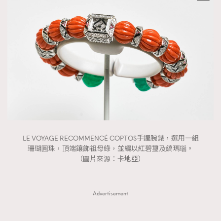
LE VOYAGE RECOMMENCÉ COPTOS⼿鐲腕錶，選用⼀組
珊瑚圓珠，頂端鑲飾祖母綠，並綴以紅碧璽及縞瑪瑙。
（圖片來源：卡地亞）
Advertisement