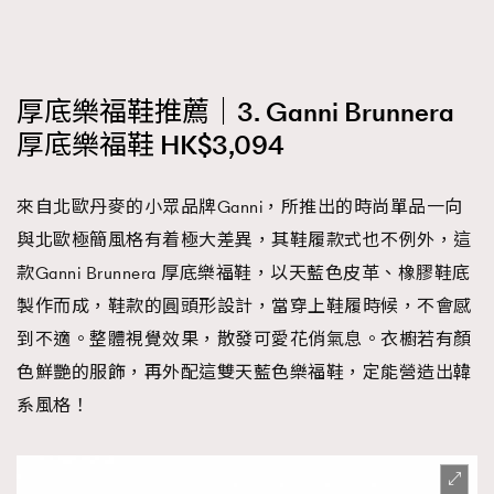
厚底樂福鞋推薦｜3. Ganni Brunnera
厚底樂福鞋 HK$3,094
來自北歐丹麥的小眾品牌Ganni，所推出的時尚單品一向
與北歐極簡風格有着極大差異，其鞋履款式也不例外，這
款Ganni Brunnera 厚底樂福鞋，以天藍色皮革、橡膠鞋底
製作而成，鞋款的圓頭形設計，當穿上鞋履時候，不會感
到不適。整體視覺效果，散發可愛花俏氣息。衣櫥若有顏
色鮮艷的服飾，再外配這雙天藍色樂福鞋，定能營造出韓
系風格！
TRENDING