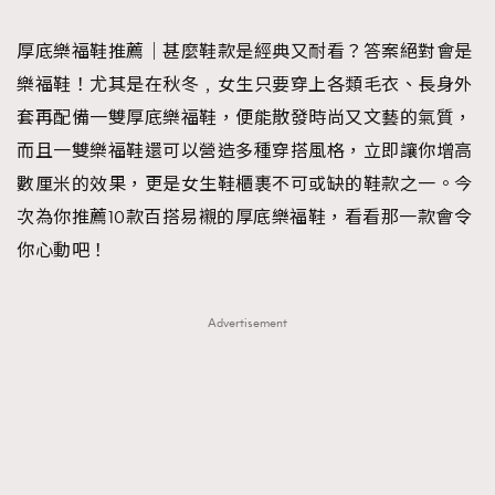
TRENDING
厚底樂福鞋推薦｜甚麼鞋款是經典又耐看？答案絕對會是
#FigaroExhibition 群星力撐MF X Leung Mo《See
AFrenchMind
3
樂福鞋！尤其是在秋冬﹐女生只要穿上各類毛衣、長身外
You In My Dream》展覽
DressLikeAParisienne
1
套再配備一雙厚底樂福鞋，便能散發時尚又文藝的氣質，
EmpowerF
103
而且一雙樂福鞋還可以營造多種穿搭風格，立即讓你增高
FashionWeek
191
數厘米的效果，更是女生鞋櫃裹不可或缺的鞋款之一。今
FigaroAesthetic
308
次為你推薦10款百搭易襯的厚底樂福鞋，看看那一款會令
FigaroAstrology
416
你心動吧！
FigaroBeauty
424
FigaroBeautyRitual
7
Advertisement
FigaroCeleb
547
#FigaroExhibition Wyman 揭曉 Figaro Exhibition
FigaroCinéma
281
第二站！
FigaroDigitalCover
17
FigaroExhibition
12
FigaroExpert
1