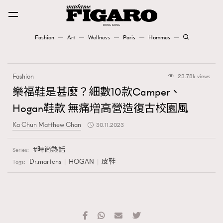
Fashion
Art
Wellness
Paris
Hommes
Fashion
Fashion
23.78k views
Art
樂福鞋是甚麼？細數10款Camper、
Hogan鞋款 無痛増高營造復古校園風
Wellness
Ka Chun Matthew Chan
30.11.2023
Karena Lam is On Our Cover
時尚熱話
Series:
Paris
Dr.martens
HOGAN
皮鞋
Tags:
Hommes