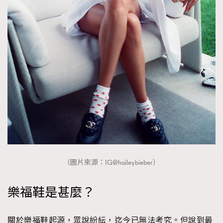
About us
Collaboration Opportunity
Disclaimer
Privacy
New Media Group
|
Madame Figaro editions:
France
|
Greece
|
Japan
|
Portugal
|
Spain
（圖片來源：IG@haileybieber）
樂福鞋是甚麼？
關於樂福鞋起源，眾說紛紜，迄今已無法考究。但說到最