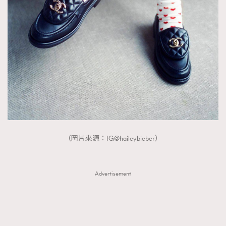
FigaroTalk
48
FigaroWatch
83
Grooming&Fitness
38
HommesFashion
2
HommeStyle
132
NoBagNoLife
349
People
53
#FigaroIssue 專訪陳漢娜Hanna與Takuro｜模特
TheFrenchWay
145
情侶談愛情
VAxChowSangSang
4
（圖片來源：IG@haileybieber）
WatchesWonder&Beyond
21
WatchesWonder&Beyond
1
向ChanelN°5致敬
Advertisement
1
大時代小事情
42
時尚熱話
537
時尚配飾
297