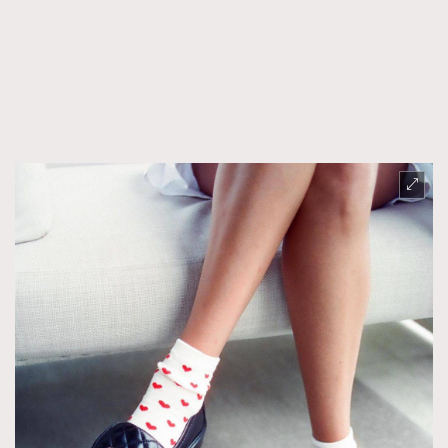
FigaroFrancais
41
FigaroGadget
1
FigaroHealth
647
FigaroHub
128
FigaroIcon
68
法國五月French May專訪四位香港文藝代表
FigaroInsight
156
FigaroIssue
271
FigaroJewellery
87
FigaroLifestyle
230
FigaroLove
89
FigaroMasterclass
20
FigaroMusic
90
FigaroStyle
89
#FigaroIssue 容祖兒封面專訪｜追逐歌手夢
FigaroSubculture
14