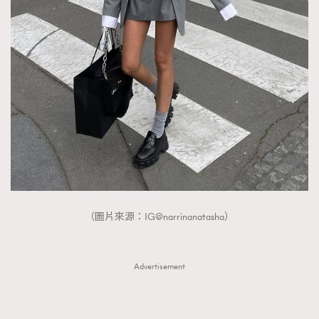
（圖片來源：IG@narrinanatasha）
Advertisement