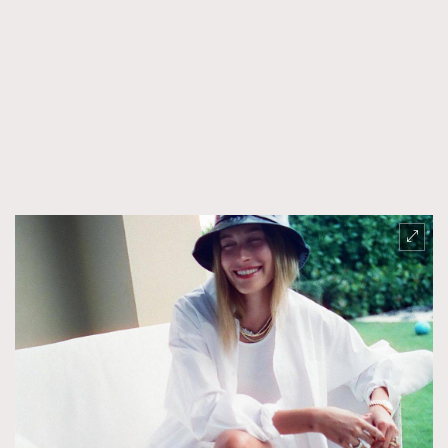
時裝心理學
2
當巨蟹座遇上處女座 Tyson Yoshi x 林家謙
煲劇日常
334
玩物壯志
1
本人已詳閱並同意遵守本文列明條款及細則。 請瀏覽
(
nmg.com.hk/privacy
) 閱讀本公司的私隱政策聲明。
本人願意接收新傳媒集團的最新消息及其他宣傳資訊，本人同意
新傳媒集團使用本人的個人資料於任何推廣用途。