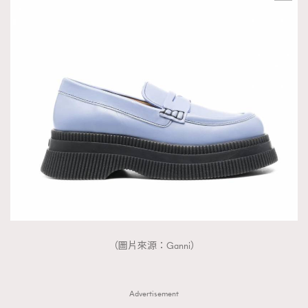
AFrenchMind
DressLikeAParisienne
EmpowerF
FashionWeek
FigaroAesthetic
（圖片來源：Ganni）
Advertisement