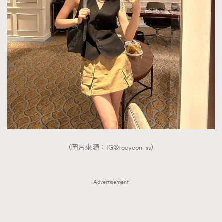
（圖片來源：IG@taeyeon_ss）
Advertisement