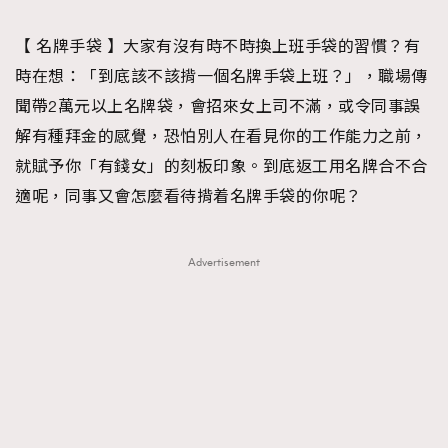
TRENDING
【 名牌手袋 】大家有沒有時不時換上班手袋的習慣？有
#FigaroExhibition 群星力撐MF X Leung Mo《See
AFrenchMind
3
時在想：「到底該不該揹一個名牌手袋上班？」，職場傳
You In My Dream》展覽
DressLikeAParisienne
1
聞帶2萬元以上名牌袋，會招來女上司不滿，或令同事誤
EmpowerF
103
解有種拜金的感覺，恐怕別人在看見你的工作能力之前，
FashionWeek
191
就賦予你「有錢女」的刻板印象。到底返工用名牌合不合
FigaroAesthetic
308
適呢，同事又會怎麼看待揹着名牌手袋的你呢？
FigaroAstrology
415
FigaroBeauty
424
Advertisement
FigaroBeautyRitual
7
FigaroCeleb
547
#FigaroExhibition Wyman 揭曉 Figaro Exhibition
FigaroCinéma
281
第二站！
FigaroDigitalCover
17
FigaroExhibition
12
FigaroExpert
1