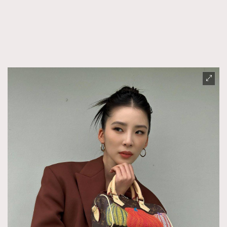
FigaroFrancais
41
FigaroGadget
1
FigaroHealth
647
FigaroHub
128
FigaroIcon
68
法國五月French May專訪四位香港文藝代表
FigaroInsight
156
FigaroIssue
271
FigaroJewellery
87
FigaroLifestyle
230
FigaroLove
89
FigaroMasterclass
20
FigaroMusic
90
FigaroStyle
89
#FigaroIssue 容祖兒封面專訪｜追逐歌手夢
FigaroSubculture
14