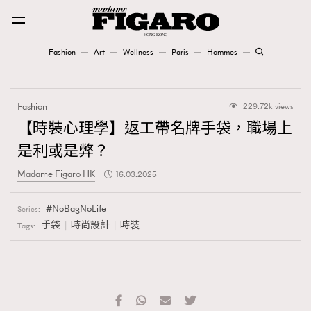
Fashion
Art
Wellness
Paris
Hommes
Fashion
Fashion
229.72k views
Art
【時裝心理學】返工帶名牌手袋，職場上
是利或是弊？
Wellness
Madame Figaro HK
16.03.2025
Karena Lam is On Our Cover
NoBagNoLife
Series:
Paris
手袋
時尚設計
時裝
Tags:
Hommes