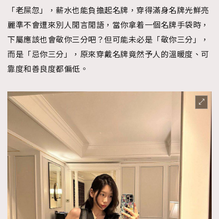
AFrenchMind
DressLikeAParisienne
「老屎忽」，薪水也能負擔起名牌，穿得滿身名牌光鮮亮
EmpowerF
FashionWeek
FigaroAesthetic
麗準不會遭來別人閒言閒語，當你拿着一個名牌手袋時，
下屬應該也會敬你三分吧？但可能未必是「敬你三分」，
而是「忌你三分」，原來穿戴名牌竟然予人的溫暖度、可
靠度和善良度都偏低。