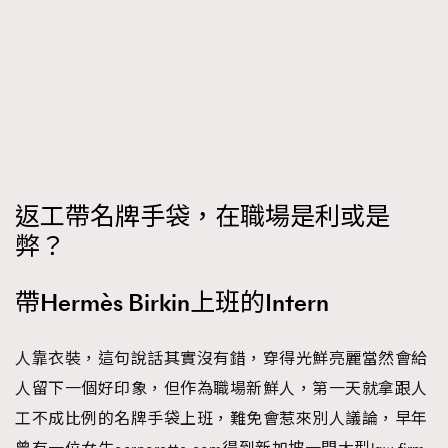
時裝心理學
2
當巨蟹座遇上處女座 Tyson Yoshi x 林家謙
煲劇日常
334
玩物壯志
1
返工帶名牌手袋，在職場是利或是
弊？
本人已詳閱並同意遵守本文列明條款及細則。 請瀏覽
帶Hermès Birkin上班的Intern
(
nmg.com.hk/privacy
) 閱讀本公司的私隱政策聲明。
本人願意接收新傳媒集團的最新消息及其他宣傳資訊，本人同意
新傳媒集團使用本人的個人資料於任何推廣用途。
人靠衣裝，這句說話其實沒有錯，穿得光鮮亮麗當然會給
人留下一個好印象，但作為職場新鮮人，第一天就拿跟人
工不成比例的名牌手袋上班，難免會惹來別人議論，早年