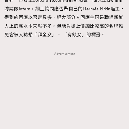
曾有一位女生corporette.com得到新加坡一間大型law firm
About us
Collaboration Opportunity
Disclaimer
Privacy
聘請做Intern，網上詢問應否帶自己的Hermès birkin返工，
得到的回應以否定具多，絕大部分人回應主因是職場新鮮
New Media Group
|
Madame Figaro editions:
France
|
Greece
|
Japan
|
Portugal
|
Spain
人上的薪水本來就不多，但能負擔上價錢比較高的名牌難
免會被人猜想「拜金女」、 「有錢女」的標籤。
Advertisement