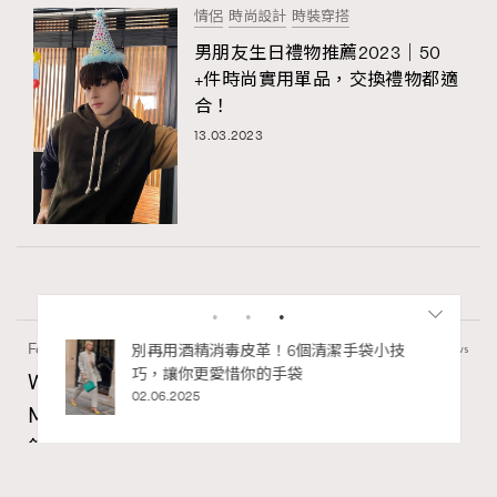
情侶
時尚設計
時裝穿搭
男朋友生日禮物推薦2023｜50
+件時尚實用單品，交換禮物都適
合！
13.03.2023
Fashion
130 views
Watches and Wonders 2026: CHANEL全新
Mademoiselle Privé Bouton Lion獅子系列戒指
RECOMMENDED
錶與長頸鏈錶
Maria Leung
8 hours ago