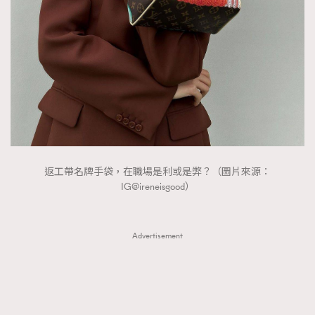
FigaroTalk
48
FigaroWatch
83
Grooming&Fitness
38
HommesFashion
2
HommeStyle
132
NoBagNoLife
349
People
53
#FigaroIssue 專訪陳漢娜Hanna與Takuro｜模特
TheFrenchWay
145
情侶談愛情
返工帶名牌手袋，在職場是利或是弊？（圖片來源：
VAxChowSangSang
4
IG@ireneisgood）
WatchesWonder&Beyond
21
WatchesWonder&Beyond
1
Advertisement
向ChanelN°5致敬
1
大時代小事情
42
時尚熱話
537
時尚配飾
297