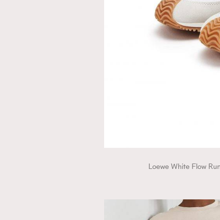
AFrenchMind
D
Loewe White Flow 