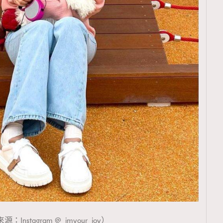
：Instagram @_imyour_joy）