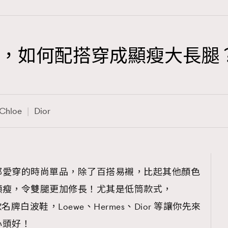
推薦，如何配搭穿成顯瘦大長腿
TRENDING
3
AFrenchMind
Chloe
Dior
1
DressLikeAParisienne
103
EmpowerF
191
都愛穿的時尚單品，除了百搭易襯，比起其他顏色
FashionWeek
顯瘦，令雙腿更加修長！尤其是低筒款式，
308
FigaroAesthetic
多款名牌白波鞋，Loewe、Hermes、Dior 等讓你先來
心頭好！