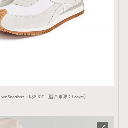
TRENDING
ressLikeAParisienne
Empower
FigaroAesthetic
Runner Sneakers HK$6,100（圖片來源：Loewe）