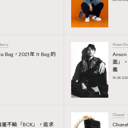
berry
Anson Ko
ia Bag，2021年 It Bag 的
Ans
面」
義
16.06.202
Chanel
Mini 銷量不輸「BCK」，追求
Cha
TRENDING