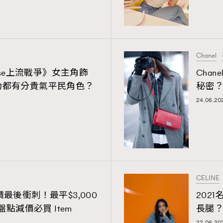
Chanel
ouse上流戰爭》女主角飾
Cha
助都有分貴氣平民角色？
秘密？
24.06.20
CELINE
 減價最後衝刺！最平$3,000
202
盤點減價必買 Item
長腿
22.06.20