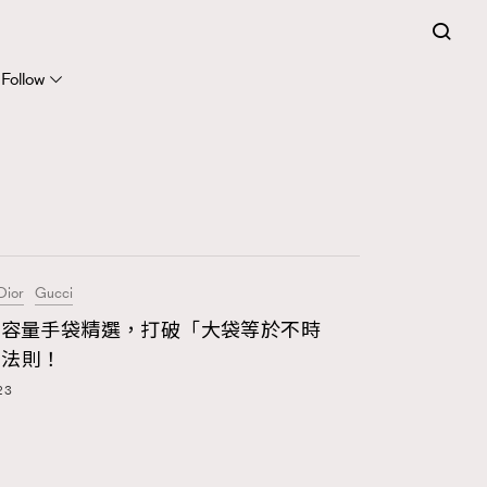
Follow
Dior
Gucci
416
FigaroAstrology
大容量手袋精選，打破「大袋等於不時
的法則！
424
FigaroBeauty
23
7
FigaroBeautyRitual
547