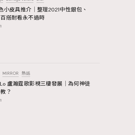
色小皮具推介｜整理2021中性銀包、
334
煲劇日常
，百搭耐看永不過時
1
玩物壯志
1
MIRROR
熱話
on Lo 盧瀚霆歌影視三棲發展｜為何神徒
入教？
1