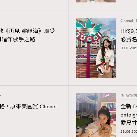
FashionWeek
308
FigaroAesthetic
Chanel
作歌《再見 寧靜海》廣受
HK$
到唱作歌手之路
必買
09.11.202
n
BLACKP
，原來美國買 Chanel
全新 Di
onta
愛尺
28.06.20