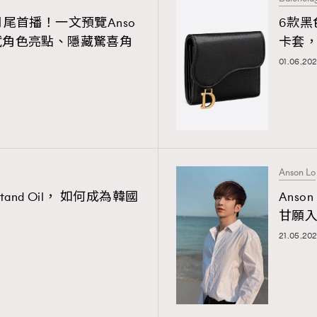
尾首播！一文預覽Anso
6款黑
黃德斌角色亮點、隱藏驚喜角
卡套
01.06.202
覽(
nmg.com.hk/privacy
) 閱讀本
Anson Lo
and Oil， 如何成為韓國
Ans
資訊，本人同意新傳媒集團使用
甘願
21.05.202