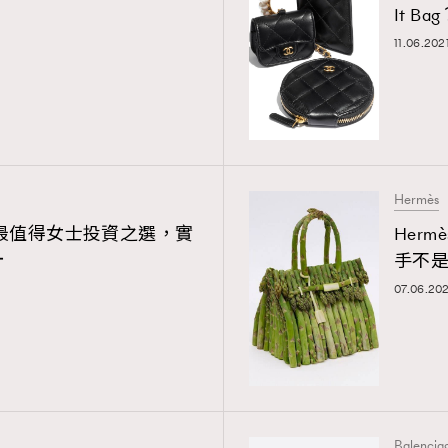
！
It Ba
ressLikeAParisienne
Empower
11.06.202
FigaroAesthetic
Hermès
n 銀包最值得女士投資之選，實
Herm
計
手不
07.06.202
Balencia