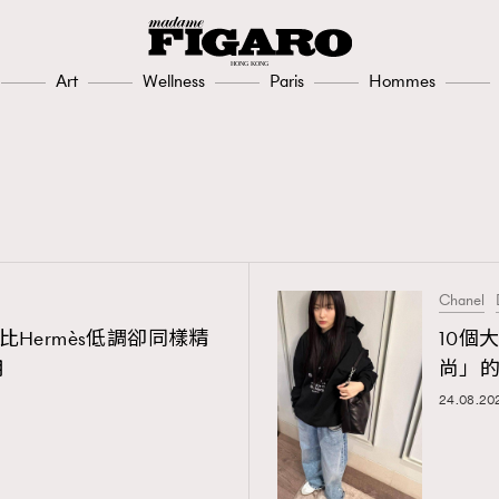
Art
Wellness
Paris
Hommes
TRENDING
Chanel
3
AFrenchMind
3｜比Hermès低調卻同樣精
10個
用
尚」
1
DressLikeAParisienne
24.08.20
103
EmpowerF
191