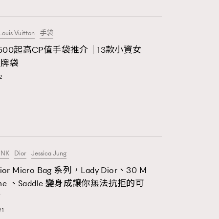
FigaroCeleb
281
FigaroCinéma
Louis Vuitton
手袋
9,500起高CP值手袋推介｜13款小資女
17
FigaroDigitalCover
名牌袋
12
2
FigaroExhibition
1
FigaroExpert
41
FigaroFrancais
INK
Dior
Jessica Jung
1
FigaroGadget
or Micro Bag 系列，Lady Dior、30 M
647
FigaroHealth
igne 、Saddle 變身成讓你無法抗拒的可
寸
128
FigaroHub
21