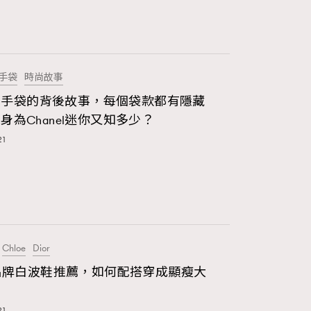
68
FigaroIcon
156
FigaroInsight
手袋
時尚故事
271
FigaroIssue
nel手袋的背後故事，每個袋款都有隱藏
身為Chanel迷你又知多少？
87
FigaroJewellery
21
230
FigaroLifestyle
89
FigaroLove
20
FigaroMasterclass
Chloe
Dior
90
1名牌白波鞋推薦，如何配搭穿成顯瘦大
FigaroMusic
？
89
21