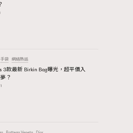
145
g？
TheFrenchWay
F
FashionWeek
1
4
VAxChowSangSang
21
WatchesWonder&Beyond
1
WatchesWonder&Beyond
手袋
網絡熱話
1
向ChanelN°5致敬
ès 3款最新 Birkin Bag曝光，超平價入
是夢？
42
大時代小事情
1
537
時尚熱話
297
時尚配飾
2
時裝心理學
ga
Bottega Veneta
Dior