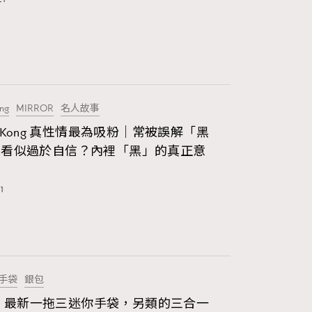
FigaroStyle
14
FigaroSubculture
48
FigaroTalk
83
FigaroWatch
ng
MIRROR
名人故事
on Kong 真性情最為吸粉｜常被誤解「黑
38
Grooming&Fitness
，看似過於自信？內裡「黑」的真正意
2
HommesFashion
1
132
HommeStyle
349
NoBagNoLife
手袋
銀包
53
People
nel 最新一拖三迷你手袋，另類的三合一