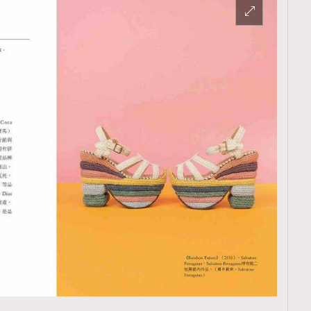
TRENDING
ressLikeAParisienne
Empower
FigaroAesthetic