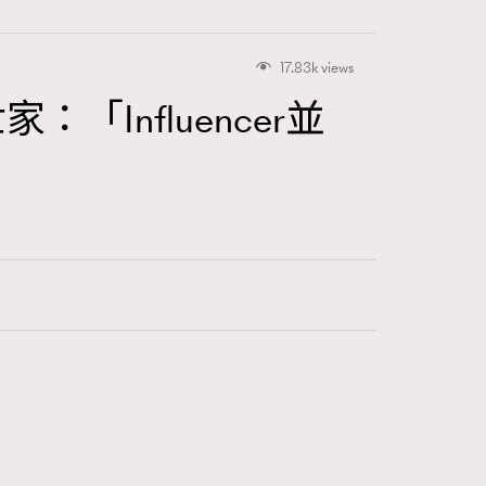
17.83k views
：「Influencer並
416
FigaroAstrology
424
FigaroBeauty
7
FigaroBeautyRitual
547
FigaroCeleb
281
FigaroCinéma
17