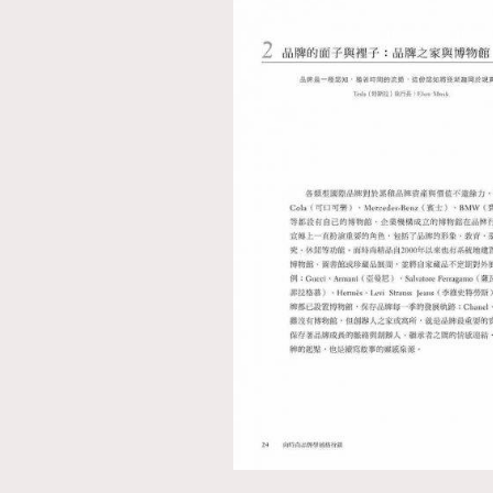
AFrenchMind
D