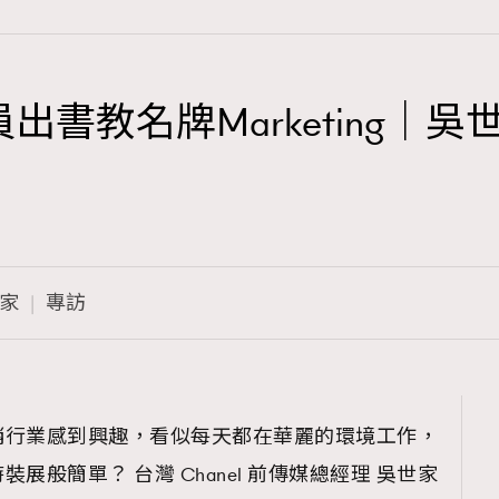
員出書教名牌Marketing｜吳世家
TRENDING
3
AFrenchMind
1
DressLikeAParisienne
家
專訪
103
EmpowerF
191
FashionWeek
308
FigaroAesthetic
銷行業感到興趣，看似每天都在華麗的環境工作，
般簡單？ 台灣 Chanel 前傳媒總經理 吳世家