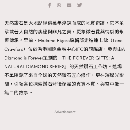
TRENDING
#FigaroExhibition 群星力撐MF X Leung Mo《See
AFrenchMind
3
天然鑽石是大地歷經億萬年淬鍊而成的地質奇蹟，它不單
You In My Dream》展覽
DressLikeAParisienne
1
承載著大自然的奧秘與非凡之美，更象徵著愛與情感的永
EmpowerF
103
恒傳承。早前，Madame Figaro編輯部走進連卡佛（Lane
FashionWeek
191
Crawford）位於香港國際金融中心IFC的旗艦店，參與由A
FigaroAesthetic
308
Diamond is Forever策劃的「THE FOREVER GIFTS: A
FigaroAstrology
416
NATURAL DIAMOND SERIES」的天然鑽石工作坊。這場
FigaroBeauty
424
不單匯聚了來自全球的天然鑽石匠心傑作，更在璀璨光影
FigaroBeautyRitual
7
間，引領各位探索鑽石背後深藏的真實本質、與當中獨一
FigaroCeleb
547
無二的故事。
#FigaroExhibition Wyman 揭曉 Figaro Exhibition
FigaroCinéma
281
第二站！
FigaroDigitalCover
17
Advertisement
FigaroExhibition
12
FigaroExpert
1