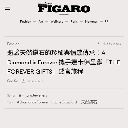
Fashion
Art
Wellness
Paris
Hommes
Fashion
Fashion
13.68k views
Art
體驗天然鑽石的珍稀與情感傳承：A
Diamond is Forever 攜手連卡佛呈獻「THE
Wellness
FOREVER GIFTS」感官旅程
Karena Lam is On Our Cover
See So
19.01.2026
Paris
FigaroJewellery
Series:
ADiamondisForever
LaneCrawford
天然鑽石
Tags:
Hommes