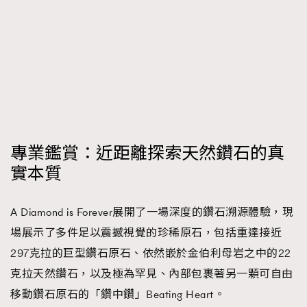
專業鑑賞：近距離探索天然鑽石的真
實本質
A Diamond is Forever展開了一場深度的鑽石溯源體驗，現
場展示了多件足以震撼視覺的珍稀原石，包括重達接近
297克拉的巨型鑽石原石、依然嵌於金伯利母岩之中的22
克拉天然鑽石，以及極為罕見、內部包裹著另一顆可自由
移動鑽石原石的「鑽中鑽」Beating Heart。