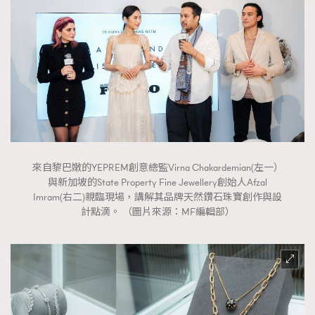
來自黎巴嫩的YEPREM創意總監Virna Chakardemian(左一）
與新加坡的State Property Fine Jewellery創始人Afzal
Imram(右二)親臨現場，講解其品牌天然鑽石珠寶創作與設
計點滴。 （圖片來源：MF編輯部）