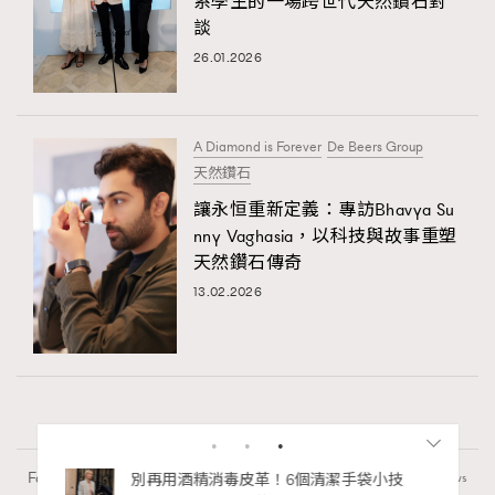
系學生的一場跨世代天然鑽石對
談
26.01.2026
A Diamond is Forever
De Beers Group
天然鑽石
讓永恒重新定義：專訪Bhavya Su
nny Vaghasia，以科技與故事重塑
天然鑽石傳奇
13.02.2026
Fashion
130 views
私藏的顯
別再用酒精消毒皮革！6個清潔手袋小技