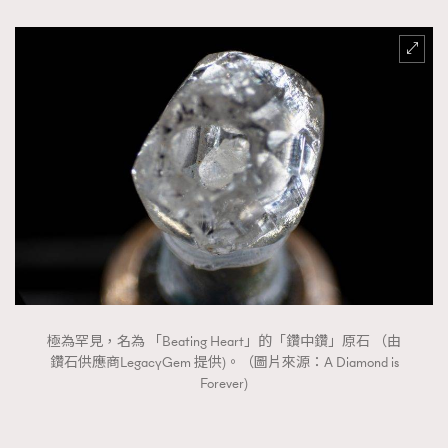
極為罕見，名為 「Beating Heart」的「鑽中鑽」原石 （由
鑽石供應商LegacyGem 提供)。（圖片來源：A Diamond is
Forever)