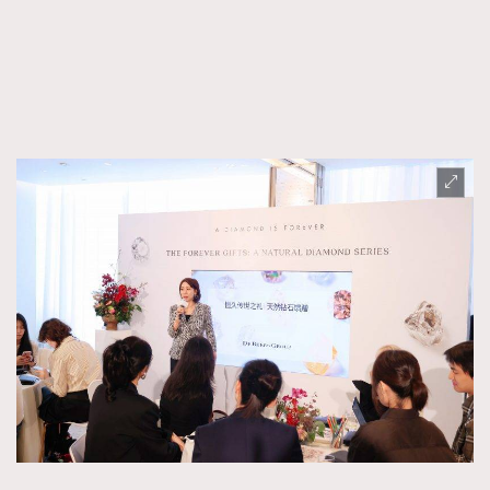
FigaroTalk
48
FigaroWatch
83
Grooming&Fitness
38
HommesFashion
2
HommeStyle
132
NoBagNoLife
349
People
53
#FigaroIssue 專訪陳漢娜Hanna與Takuro｜模特
TheFrenchWay
145
情侶談愛情
VAxChowSangSang
4
WatchesWonder&Beyond
21
WatchesWonder&Beyond
1
向ChanelN°5致敬
1
大時代小事情
42
時尚熱話
537
時尚配飾
297