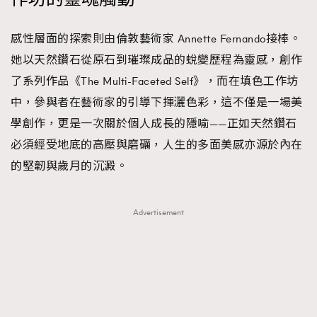
感性層面的探索則由倫敦藝術家 Annette Fernando接棒。
她以天然鑽石從原石到璀璨成品的蛻變歷程為靈感，創作
了系列作品《The Multi-Faceted Self》，而在填色工作坊
中，參與者在藝術家的引導下揮灑色彩，這不僅是一場美
學創作，更是一次關於個人成長的隱喻——正如天然鑽石
必須經受地底的高壓與磨礪，人生的多面美感亦源於內在
的堅韌與歲月的沉澱。
Advertisement