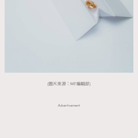
About us
Collaboration Opportunity
Disclaimer
Privacy
New Media Group
|
Madame Figaro editions:
France
|
Greece
|
Japan
|
Portugal
|
Spain
(圖片來源：MF編輯部)
Advertisement