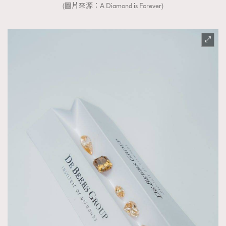
(圖片來源：A Diamond is Forever)
時裝心理學
2
當巨蟹座遇上處女座 Tyson Yoshi x 林家謙
煲劇日常
334
玩物壯志
1
本人已詳閱並同意遵守本文列明條款及細則。 請瀏覽
(
nmg.com.hk/privacy
) 閱讀本公司的私隱政策聲明。
本人願意接收新傳媒集團的最新消息及其他宣傳資訊，本人同意
新傳媒集團使用本人的個人資料於任何推廣用途。